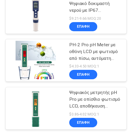
Ψηφιακό δοκιμαστή
νερού με IP67
26
Αδιάβροχο και αυτόματη
$9.21-9.66 MOQ:20
αντιστάθμιση
μετρητής νερού
ΕΠΑΦΉ
θερμοκρασίας για
tds
πισίνες και ενυδρεία
PH-2 Pro pH Meter με
οθόνη LCD με φωτισμό
από πίσω, αυτόματη
αντιστάθμιση
$4.33-4.50 MOQ:1
θερμοκρασίας και
ΕΠΑΦΉ
41
αποθήκευση δεδομένων
εκτός λειτουργίας για
Φορητός μετρητής
δοκιμές ποιότητας
Ψηφιακός μετρητής pH
νερού
Pro με οπίσθιο φωτισμό
υγρασίας
LCD, αποθήκευση
δεδομένων με
$3.86-4.02 MOQ:1
απενεργοποίηση και
ΕΠΑΦΉ
ακρίβεια 0,5 pH για