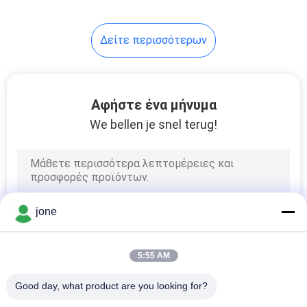
έλεγχο ποιότητας νερού
14
Δείτε περισσότερων
Ψηφιακός
διαλυμένος
μετρητής οξυγόνου
Αφήστε ένα μήνυμα
We bellen je snel terug!
14
ψηφιακός
jone
μετρητής ORP
5:55 AM
Good day, what product are you looking for?