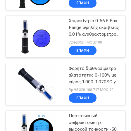
ΕΠΑΦΉ
ΠΟΙΟΤΙΚΌΣ
Χειροκίνητο 0-66.6 Brix
ΈΛΕΓΧΟΣ
68
Range υψηλής ακρίβειας
0,01% αναθρακτόμετρος
μετρητής
ΕΠΑΦΉ
για δοκιμή αιθυλενίου
724-805円 MOQ:100
ποιότητας νερού
και προπυλενίου
ΕΠΑΦΉ
γλυκόλης
ΝΈΑ
Φορητό διαθλασίμετρο
αλατότητας 0-100% με
ΌΛΕΣ
εύρος 1.000-1.070SG για
83
ΟΙ
δοκιμές ενυδρείου και
Rp 95.320-108.717 MOQ:10
θαλασσινού νερού
Ψηφιακός
ΠΕΡΙΠΤΏΣΕΙΣ
ΕΠΑΦΉ
μετρητής pH
Портативный
SITEMAP
рефрактометр
высокой точности -50 -