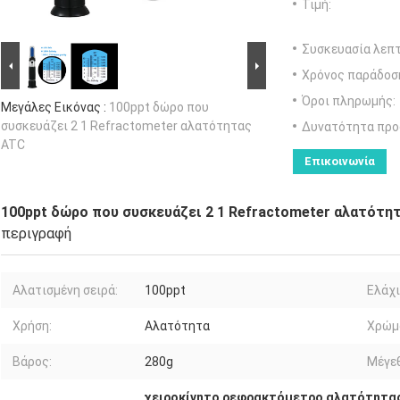
Τιμή:
Συσκευασία λεπτ
Χρόνος παράδοσ
Όροι πληρωμής:
Μεγάλες Εικόνας :
100ppt δώρο που
συσκευάζει 2 1 Refractometer αλατότητας
Δυνατότητα προ
ATC
Επικοινωνία
100ppt δώρο που συσκευάζει 2 1 Refractometer αλατότη
περιγραφή
Αλατισμένη σειρά:
100ppt
Ελάχι
Χρήση:
Αλατότητα
Χρώμ
Βάρος:
280g
Μέγε
χειροκίνητο ρεφρακτόμετρο αλατότητας