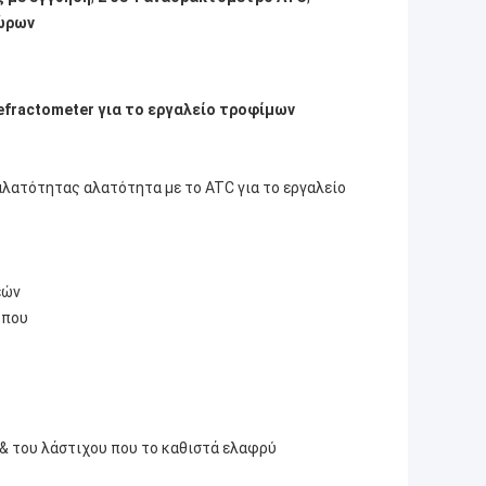
ώρων
efractometer για το εργαλείο τροφίμων
 αλατότητας αλατότητα με το ATC για το εργαλείο
εών
ύπου
 & του λάστιχου που το καθιστά ελαφρύ