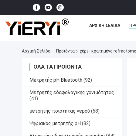
ΑΡΧΙΚΉ ΣΕΛΊΔΑ
ΠΡ
Αρχική Σελίδα
Προϊόντα
χέρι - κρατημένο refractome
ΌΛΑ ΤΑ ΠΡΟΪΌΝΤΑ
Μετρητής pH Bluetooth
(92)
Μετρητής εδαφολογικής γονιμότητας
(41)
μετρητής ποιότητας νερού
(68)
Ψηφιακός μετρητής pH
(82)
Ελεγκτής εδαφολογικής υγρασίας
(84)