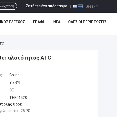
Ζητήστε ένα απόσπασμα
|
Greek
Αναζήτηση
ΙΚΌΣ ΈΛΕΓΧΟΣ
ΕΠΑΦΉ
ΝΈΑ
ΌΛΕΣ ΟΙ ΠΕΡΙΠΤΏΣΕΙΣ
ATC
ter αλατότητας ATC
ς:
Chiina
YIERYI
CE
:
THE01528
τολής Όροι:
ελίας min:
25 PC