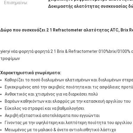
Επισημαίνω:
Δοκιμαστής αλατότητας συσκευασίας δ
Δώρο που συσκευάζει 2 1 Refractometer αλατότητας ATC, Brix R
yieryi νέα φορητά φορητά 2 1 Brix & Refractometer 010%brix/0100%
τροφίμων
Χαρακτηριστικά γνωρίσματα:
Καθορίζει το ποσό διαλυμένων αλατισμένων και διαλυμένων στερ
Εγκεκριμένος από την ακριβείς ποιότητα και τις ασφάλειες προτ
Ανθεκτικός και χτισμένος για να διαρκέσει πολύ
Βαρέων καθηκόντων και ελαφρύς με την κατασκευή αργιλίου του
Εύκολος να στραφεί και να βαθμολογήσει
Ακριβή εξεταστικά αποτελέσματα που εγγυώνται
Γίνοντας με την υψηλότερη και λεπτότερη ποιότητα του αργιλίου
Μειωμένος με το μαλακό & άνετο αντιολισθητικό λάστιχο