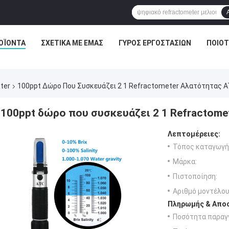
ΟΪΌΝΤΑ
ΣΧΕΤΙΚΆ ΜΕ ΕΜΆΣ
ΓΎΡΟΣ ΕΡΓΟΣΤΑΣΊΩΝ
ΠΟΙΟΤ
ter
100ppt Δώρο Που Συσκευάζει 2 1 Refractometer Αλατότητας 
100ppt δώρο που συσκευάζει 2 1 Refractome
Λεπτομέρειες:
Τόπος καταγωγή
Μάρκα:
Πιστοποίηση:
Αριθμό μοντέλου
Πληρωμής & Αποσ
Ποσότητα παραγγ