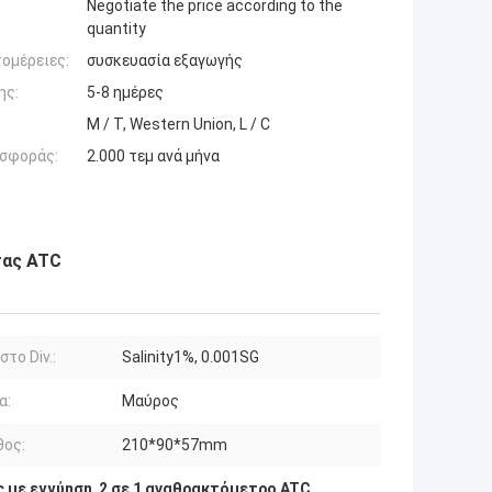
Negotiate the price according to the
quantity
ομέρειες:
συσκευασία εξαγωγής
ης:
5-8 ημέρες
Μ / Τ, Western Union, L / C
σφοράς:
2.000 τεμ ανά μήνα
τας ATC
στο Div.:
Salinity1%, 0.001SG
α:
Μαύρος
θος:
210*90*57mm
 με εγγύηση
,
2 σε 1 αναθρακτόμετρο ATC
,