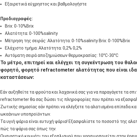
Εξαιρετικά εύχρηστος και βαθμολογήστε
Προδιαγραφές:
Brix: 0-10%Brix
Αλατότητα: 0-100%salinity
Μέτρηση της σειράς: Αλατότητα: 0-10%salinity Brix: 0-100%Brix
Ελάχιστο τμήμα: Αλατότητα: 0,2% 0,2%
Αυτόματη σειρά αποζημιώσεων θερμοκρασίας: 10°C-30°C
Το μέτρο, επιτηρεί και ελέγχει τη συγκέντρωση του θαλα
φορητό, φορητό refractometer αλατότητας που είναι ιδα
καταστάσεων:
Εάν αυξηθείτε τα φρούτα και λαχανικά σας για να παραγάγετε τα σπι
refractometer θα σας δώσει τις πληροφορίες που πρέπει να εξασφα
Ζωτικής σημασίας εάν πρέπει να ελέγξετε τα αλατισμένα επίπεδα κ
ωκεάνιων υποπροϊόντων.
Τα υγιή ψάρια είναι ευτυχή ψάρια! Εξασφαλίστε το ποσοστό της αλατ
πώς τα ψάρια σας όπως την.
Ουσιαστικό κομμάτι του εξοπλισμού που χρησιμοποιείται στην έρευνα