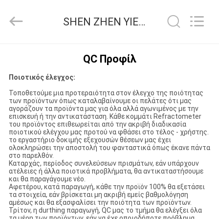
ZHEN
YIERYI
Technology
SHEN ZHEN YIERYI Technology Co., Ltd Ποιοτικός έλεγχος
Co.,
Ltd.
All
Rights
ΑΡΧΙΚΉ
Reserved.
QC Προφίλ
ΣΕΛΊΔΑ
Ποιοτικός έλεγχος:
Τοποθετούμε μια προτεραιότητα στον έλεγχο της ποιότητας
ΠΡΟΪΌΝΤΑ
των προϊόντων όπως καταλαβαίνουμε οι πελάτες ότι μας
αγοράζουν τα προϊόντα μας για όλα αλλά αγωνιμένος με την
επισκευή ή την αντικατάσταση. Κάθε κομμάτι Refractometer
του προϊόντος επιθεωρείται από την ακριβή διαδικασία
ΣΧΕΤΙΚΆ
ποιοτικού ελέγχου μας προτού να φθάσει στο τέλος - χρήστης.
το εργαστήριο δοκιμής εξεχουσών θέσεων μας έχει
ΜΕ
ολοκληρώσει την αποστολή του φανταστικά όπως έκανε πάντα
στο παρελθόν.
ΕΜΆΣ
Καταρχάς, περίοδος συνελεύσεων πρισμάτων, εάν υπάρχουν
ατέλειες ή άλλα ποιοτικά προβλήματα, θα αντικαταστήσουμε
και θα παραγάγουμε νέο.
Αφετέρου, κατά παραγωγή, κάθε την προϊόν 100% θα εξετάσει
ΓΎΡΟΣ
τα στοιχεία, εάν βρίσκεται μη ακριβή εμείς βαθμολόγηση
αμέσως και θα εξασφαλίσει την ποιότητα των προϊόντων.
ΕΡΓΟΣΤΑΣΊΩΝ
Τρίτον, η durthing παραγωγή, QC μας το τμήμα θα ελέγξει όλα
τα μέρη των προϊόντων, εάν να έχε οποιοδήποτε πρόβλημα,