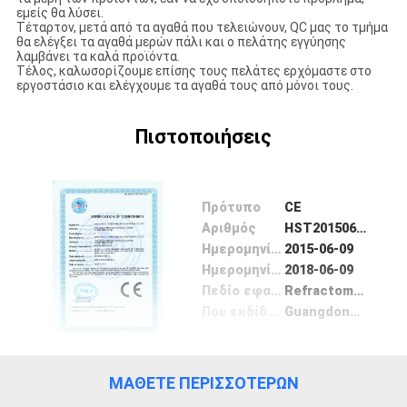
εμείς θα λύσει.
Τέταρτον, μετά από τα αγαθά που τελειώνουν, QC μας το τμήμα
ΠΟΙΟΤΙΚΌΣ
θα ελέγξει τα αγαθά μερών πάλι και ο πελάτης εγγύησης
λαμβάνει τα καλά προϊόντα.
ΈΛΕΓΧΟΣ
Τέλος, καλωσορίζουμε επίσης τους πελάτες ερχόμαστε στο
εργοστάσιο και ελέγχουμε τα αγαθά τους από μόνοι τους.
ΕΠΑΦΉ
Πιστοποιήσεις
ΝΈΑ
Πρότυπο
CE
Αριθμός
HST201506-2165-CE-E
ΌΛΕΣ
Ημερομηνία Έκδοσης
2015-06-09
Ημερομηνία λήξης
2018-06-09
ΟΙ
Πεδίο εφαρμογής / Range
Refractometer
ΠΕΡΙΠΤΏΣΕΙΣ
Που εκδίδονται από
Guangdong Huesent Testing&Inspection Technology co.,ltd
SITEMAP
ΜΆΘΕΤΕ ΠΕΡΙΣΣΌΤΕΡΩΝ