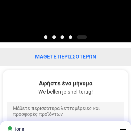
PRIVACY
POLICY
ΜΆΘΕΤΕ ΠΕΡΙΣΣΌΤΕΡΩΝ
SHEN ZHEN YIERYI
Technology Co., Ltd γραμμή
παραγωγής κατασκευαστή
Αφήστε ένα μήνυμα
We bellen je snel terug!
jone