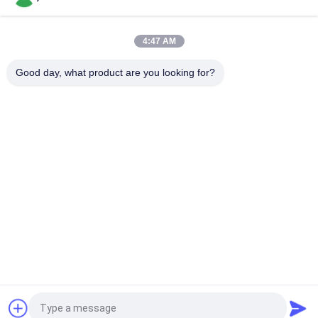
4:47 AM
Good day, what product are you looking for?
Λαϊκή κατηγορία
Όλα
Μετρητής PH 
Μετρητής 
Bluetooth
Εδαφολογικής 
Γονιμότητας
Μετρητής 
Ψηφιακός 
Ποιότητας Νερού
Μετρητής PH
Ελεγκτής 
Χέρι - Κρατημένο 
Εδαφολογικής 
Refractometer
Υγρασίας
Μετρητής Νερού 
Φορητός Μετρητής 
Tds
Υγρασίας
Αίτηση κράτησης