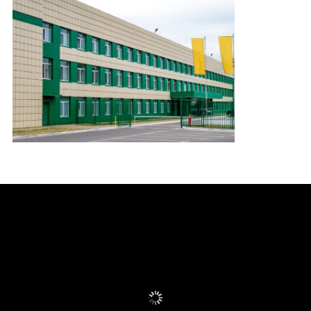
ΠΟΙΟΤΙΚΌΣ
ΈΛΕΓΧΟΣ
ΕΠΑΦΉ
ΝΈΑ
ΌΛΕΣ
ΟΙ
ΠΕΡΙΠΤΏΣΕΙΣ
SITEMAP