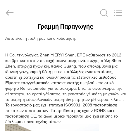
ZHEN
YIERYI
Technology
Co.,
Ltd.
All
Γραμμή Παραγωγής
Rights
ΑΡΧΙΚΉ
Reserved.
Αυτό είναι η πύλη μας και οικοδόμηση:
ΣΕΛΊΔΑ
Η Co. τεχνολογίας Zhen YIERYI Shen, ΕΠΕ καθιέρωσε το 2012
ΠΡΟΪΌΝΤΑ
και βρίσκεται στην περιοχή οικονομικής ανάπτυξης, πόλη Shen
Zhen, επαρχία ήχων καμπάνας Guang, που απολαμβάνει μια
ιδανική γεωγραφική θέση με τις κατάλληλες εγκαταστάσεις,
ΣΧΕΤΙΚΆ
άριστη χειροτεχνία και ολοκληρώνει τις εξεταστικές μεθόδους.
Είμαστε επαγγελματικός κατασκευαστής υψηλού - ποιοτικό
ΜΕ
φορητό Refractometer για τα σάκχαρα, brix, το οινόπνευμα, την
αλατότητα, το κρασί γάλακτος, τη ρευστούς γλυκόλη μηχανών και
ΕΜΆΣ
το μετρητή εδαφολογικών μετρητών μετρητών pH νερού
. κ.λπ….
Το εργοστάσιό μας έχει επιτύχει ISO9001: 2008 πιστοποίηση
ποιοτικών συστημάτων. Τα προϊόντα μας έχουν ROHS και η
ΓΎΡΟΣ
πιστοποίηση CE, τα άλλα μερικά προϊόντα μας έχει επίσης το
δίπλωμα ευρεσιτεχνίας τύπων.
ΕΡΓΟΣΤΑΣΊΩΝ