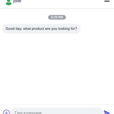
jone
Εξανθρωπισμένος μετρητής 0.5mm υγρασίας μορφής
φορητός μέταλλο με το χαμηλό δείκτη μπαταριών
8:20 PM
Μετρητής υγρασίας ξυλείας υψηλής ακρίβειας για το
πάτωμα επίπλων, ξύλινος μετρητής υγρασίας
Good day, what product are you looking for?
Λαϊκή κατηγορία
Όλα
Μετρητής PH 
Μετρητής 
Bluetooth
Εδαφολογικής 
Γονιμότητας
Μετρητής 
Ψηφιακός 
Ποιότητας Νερού
Μετρητής PH
Ελεγκτής 
Χέρι - Κρατημένο 
Εδαφολογικής 
Refractometer
Υγρασίας
Μετρητής Νερού 
Φορητός Μετρητής 
Tds
Υγρασίας