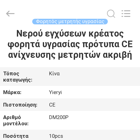
ZHEN
YIERYI
Technology
Co.,
Ltd.
Φορητός μετρητής υγρασίας
All
Rights
Νερού εγχύσεων κρέατος
ΑΡΧΙΚΉ
Reserved.
φορητά υγρασίας πρότυπα CE
ΣΕΛΊΔΑ
ανίχνευσης μετρητών ακριβή
ΠΡΟΪΌΝΤΑ
Τόπος
Κίνα
καταγωγής:
ΣΧΕΤΙΚΆ
ΜΕ
Μάρκα:
Yieryi
ΕΜΆΣ
Πιστοποίηση:
CE
Αριθμό
DM200P
ΓΎΡΟΣ
μοντέλου:
ΕΡΓΟΣΤΑΣΊΩΝ
Ποσότητα
10pcs