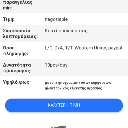
παραγγελίας
min:
ΠΟΙΟΤΙΚΌΣ
Τιμή:
negotiable
ΈΛΕΓΧΟΣ
Συσκευασία
Κουτί συσκευασίας
λεπτομέρειες:
ΕΠΑΦΉ
Όροι
L/C, D/A, T/T, Western Union, paypal
πληρωμής:
ΝΈΑ
Δυνατότητα
10pcs/day
προσφοράς:
ΌΛΕΣ
Υψηλό φως:
,
μετρητής υγρασίας τύπων καρφιτσών
ΟΙ
ηλεκτρονικός ελεγκτής υγρασίας
ΠΕΡΙΠΤΏΣΕΙΣ
ΚΑΛΎΤΕΡΗ ΤΙΜΉ
SITEMAP