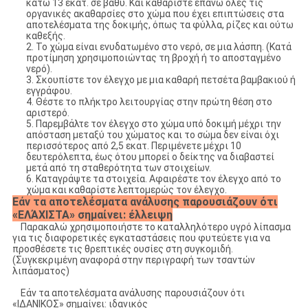
κάτω 13 εκατ. σε βαθύ. Και καθαρίστε επάνω όλες τις
οργανικές ακαθαρσίες στο χώμα που έχει επιπτώσεις στα
αποτελέσματα της δοκιμής, όπως τα φύλλα, ρίζες και ούτω
καθεξής.
2. Το χώμα είναι ενυδατωμένο στο νερό, σε μια λάσπη. (Κατά
προτίμηση χρησιμοποιώντας τη βροχή ή το αποσταγμένο
νερό).
3. Σκουπίστε τον έλεγχο με μια καθαρή πετσέτα βαμβακιού ή
εγγράφου.
4. Θέστε το πλήκτρο λειτουργίας στην πρώτη θέση στο
αριστερό.
5. Παρεμβάλτε τον έλεγχο στο χώμα υπό δοκιμή μέχρι την
απόσταση μεταξύ του χώματος και το σώμα δεν είναι όχι
περισσότερος από 2,5 εκατ. Περιμένετε μέχρι 10
δευτερόλεπτα, έως ότου μπορεί ο δείκτης να διαβαστεί
μετά από τη σταθερότητα των στοιχείων.
6. Καταγράψτε τα στοιχεία. Αφαιρέστε τον έλεγχο από το
χώμα και καθαρίστε λεπτομερώς τον έλεγχο.
Εάν τα αποτελέσματα ανάλυσης παρουσιάζουν ότι
«ΕΛΆΧΙΣΤΑ» σημαίνει: έλλειψη
Παρακαλώ χρησιμοποιήστε το καταλληλότερο υγρό λίπασμα
για τις διαφορετικές εγκαταστάσεις που φυτεύετε για να
προσθέσετε τις θρεπτικές ουσίες στη συγκομιδή.
(Συγκεκριμένη αναφορά στην περιγραφή των τσαντών
λιπάσματος)
Εάν τα αποτελέσματα ανάλυσης παρουσιάζουν ότι
«ΙΔΑΝΙΚΟΣ» σημαίνει: ιδανικός