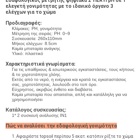
Εδαφολογικός μετρητής ψηφιακά 2 YIERYI pH σε 1
ελεγκτή γονιμότητας με το ιδανικό όργανο 3
ελέγχων για το χώμα
Προδιαγραφές:
Κλίμακες: PH, γονιμότητα
Μέτρηση της σειράς: PH: 0~9
Συσκευασία: 260x110mm
Μήκος ελέγχων: 8.5cm
Καμία μπαταρία ανάγκης
Υλικό: πλαστικό
Χαρακτηριστικά γνωρίσματα:
Για τις υπαίθριους & εσωτερικούς εγκαταστάσεις, τους κήπους
& το χορτοτάπητα χλόης.
Εκτός από το νερό, η ενέργεια και κρατά τις εγκαταστάσεις
σας, χορτοτάπητας, λουλούδι στο τοπ όρο.
Εύχρηστος, ακριβώς ένθετο και διαβάστε.
Καμία μπαταρία που απαιτείται, απλή και κατάλληλη για να
χρησιμοποιήσει
Κατάλογος συσκευασίας:
1* 2 συσκευή ανάλυσης IN1
Πώς να αναλύσει την εδαφολογική γονιμότητα
1. Αφαιρέστε topsoil περίπου 5 εκατ. κατόπιν ρίξτε το χώμα