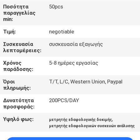
Ποσότητα
50pcs
παραγγελίας
ΠΟΙΟΤΙΚΌΣ
min:
ΈΛΕΓΧΟΣ
Τιμή:
negotiable
ΕΠΑΦΉ
Συσκευασία
συσκευασία εξαγωγής
λεπτομέρειες:
Χρόνος
5-8 ημέρες εργασίας
ΝΈΑ
παράδοσης:
Όροι
T/T, L/C, Western Union, Paypal
ΌΛΕΣ
πληρωμής:
ΟΙ
Δυνατότητα
200PCS/DAY
ΠΕΡΙΠΤΏΣΕΙΣ
προσφοράς:
Υψηλό φως:
,
μετρητής εδαφολογικής δοκιμής
SITEMAP
μετρητής εδαφολογικών συσκευών ανάλυσης