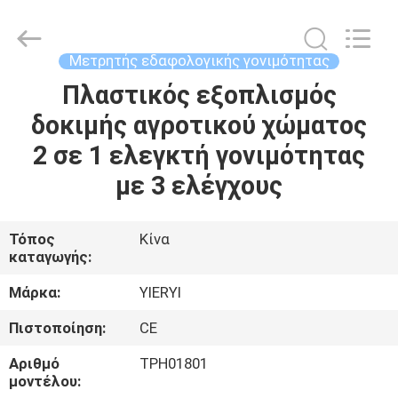
ZHEN
YIERYI
Technology
Co.,
Ltd.
Μετρητής εδαφολογικής γονιμότητας
All
Rights
Πλαστικός εξοπλισμός
ΑΡΧΙΚΉ
Reserved.
δοκιμής αγροτικού χώματος
ΣΕΛΊΔΑ
2 σε 1 ελεγκτή γονιμότητας
ΠΡΟΪΌΝΤΑ
με 3 ελέγχους
ΣΧΕΤΙΚΆ
Τόπος
Κίνα
καταγωγής:
ΜΕ
ΕΜΆΣ
Μάρκα:
YIERYI
Πιστοποίηση:
CE
ΓΎΡΟΣ
Αριθμό
TPH01801
ΕΡΓΟΣΤΑΣΊΩΝ
μοντέλου: