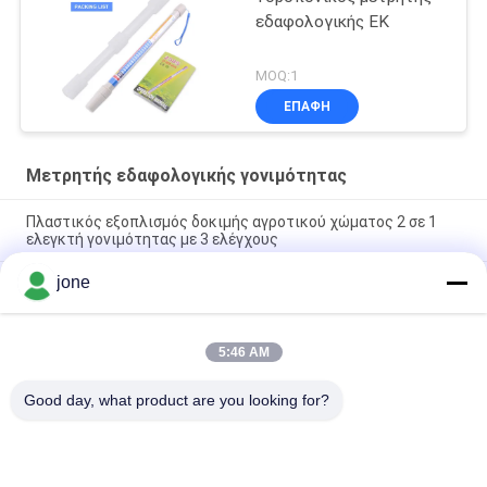
εδαφολογικής ΕΚ
MOQ:1
ΕΠΑΦΉ
Μετρητής εδαφολογικής γονιμότητας
Πλαστικός εξοπλισμός δοκιμής αγροτικού χώματος 2 σε 1
ελεγκτή γονιμότητας με 3 ελέγχους
jone
Ανιχνευτής εδάφους πολλαπλών λειτουργιών 6 σε 1
εδάφους εδάφους για την παρακολούθηση της ανάπτυξης
των φυτών
5:46 AM
Ανιχνευτής εδάφους YiERYi 6-IN-1 3,5-9pH/0-99% υγρασία/0-
3000μs/cm Γόνιμη 90° περιστρεφόμενη οθόνη
Good day, what product are you looking for?
Λαϊκή κατηγορία
Όλα