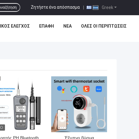
Ζητήστε ένα απόσπασμα
|
Greek
Αναζήτηση
ΙΚΌΣ ΈΛΕΓΧΟΣ
ΕΠΑΦΉ
ΝΈΑ
ΌΛΕΣ ΟΙ ΠΕΡΙΠΤΏΣΕΙΣ
ΎΤΕΡΗ ΤΙΜΉ
ΚΑΛΎΤΕΡΗ ΤΙΜΉ
ρητής PH Bluetooth
Έξυπνο βύσμα