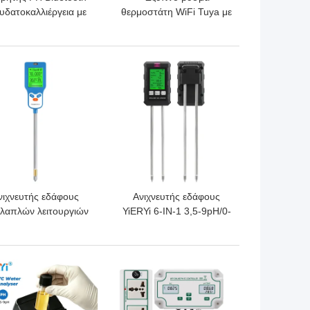
 υδατοκαλλιέργεια με
θερμοστάτη WiFi Tuya με
δοκιμή νιτρικού
αισθητήρα
αμμωνίου DO
χρονοδιακόπτη και
έλεγχο αφής
ΎΤΕΡΗ ΤΙΜΉ
ΚΑΛΎΤΕΡΗ ΤΙΜΉ
νιχνευτής εδάφους
Ανιχνευτής εδάφους
λαπλών λειτουργιών
YiERYi 6-IN-1 3,5-9pH/0-
ε 1 εδάφους εδάφους
99% υγρασία/0-
 την παρακολούθηση
3000μs/cm Γόνιμη 90°
ης ανάπτυξης των
περιστρεφόμενη οθόνη
ΎΤΕΡΗ ΤΙΜΉ
ΚΑΛΎΤΕΡΗ ΤΙΜΉ
φυτών