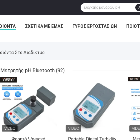
ΟΪΌΝΤΑ
ΣΧΕΤΙΚΆ ΜΕ ΕΜΆΣ
ΓΎΡΟΣ ΕΡΓΟΣΤΑΣΊΩΝ
ΠΟΙΟΤ
ροϊόντα Στο Διαδίκτυο
Μετρητής pH Bluetooth
(92)
ΚΑΛΎΤΕΡΗ ΤΙΜΉ
ΚΑΛΎΤΕΡΗ ΤΙΜΉ
ΚΑΛ
Φορητό Ψηφιακό
Portable Digital Turbidity
Μετ