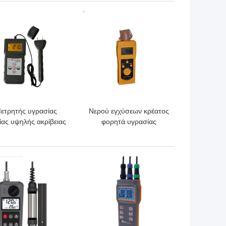
ΎΤΕΡΗ ΤΙΜΉ
ΚΑΛΎΤΕΡΗ ΤΙΜΉ
ετρητής υγρασίας
Νερού εγχύσεων κρέατος
ίας υψηλής ακρίβειας
φορητά υγρασίας
 το πάτωμα επίπλων,
πρότυπα CE ανίχνευσης
ξύλινος μετρητής
μετρητών ακριβή
υγρασίας
ΎΤΕΡΗ ΤΙΜΉ
ΚΑΛΎΤΕΡΗ ΤΙΜΉ