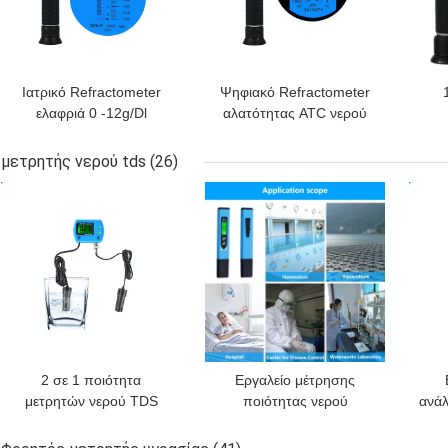
Ιατρικό Refractometer
Ψηφιακό Refractometer
ελαφριά 0 -12g/Dl
αλατότητας ATC νερού
συγκεκριμένης
της θάλασσας 20°C CE
πυκνότητας ούρων ορών
μετρητής νερού tds
(26)
πρωτεϊνικό
ΚΑΛΎΤΕΡΗ ΤΙΜΉ
ΚΑΛΎΤΕΡΗ ΤΙΜΉ
ΚΑΛ
2 σε 1 ποιότητα
Εργαλείο μέτρησης
μετρητών νερού TDS
ποιότητας νερού
ανά
ελέγξτε το συνεχές ρεύμα
αγωγιμότητας ελεγκτών
T
6V με την αυτόματη
μετρητών ΕΚ -963