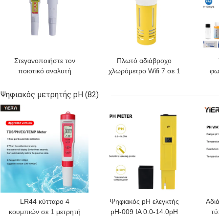
Στεγανοποιήστε τον
Πλωτό αδιάβροχο
ποιοτικό αναλυτή
χλωρόμετρο Wifi 7 σε 1
φω
μετρητών δοκιμής νερού
με Smart Hub
δο
με το αυτοκίνητο που
Salt/EC/TDS/ORP&Temp
Ψηφιακός μετρητής pH
(82)
αποκλείεται, υλικό ABS
USB Ηλιακός μετρητής
υπ
ΚΑΛΎΤΕΡΗ ΤΙΜΉ
ΚΑΛΎΤΕΡΗ ΤΙΜΉ
ΚΑΛ
pH για πισίνες
LR44 κύτταρο 4
Ψηφιακός pH ελεγκτής
Αδι
κουμπιών σε 1 μετρητή
pH-009 IA 0.0-14.0pH
τύ