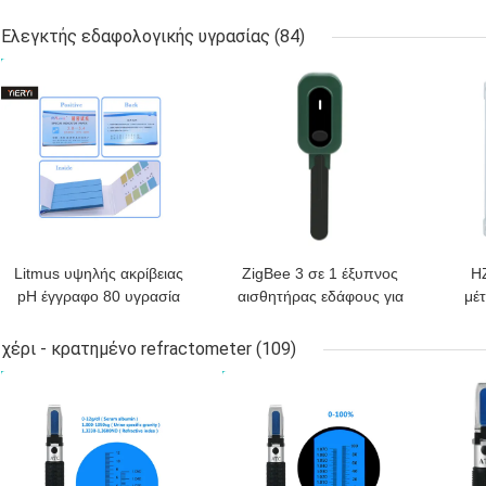
pH ενυδρείων TDS
μετρητών pH νερού
ABS
19990ppm
μανδρών τσεπών Yieryi
Ελεγκτής εδαφολογικής υγρασίας
(84)
για το εργαστήριο νερού
ΚΑΛΎΤΕΡΗ ΤΙΜΉ
ΚΑΛΎΤΕΡΗ ΤΙΜΉ
ΚΑΛ
λιμνών ενυδρείων
Litmus υψηλής ακρίβειας
ZigBee 3 σε 1 έξυπνος
H
pH έγγραφο 80 υγρασία
αισθητήρας εδάφους για
μέτ
λουρίδων - CE απόδειξης
θερμοκρασία υγρασία
σε
εγκεκριμένο
ανιχνευτής φωτός με
2G
χέρι - κρατημένο refractometer
(109)
έλεγχο Tuya APP
ΚΑΛΎΤΕΡΗ ΤΙΜΉ
ΚΑΛΎΤΕΡΗ ΤΙΜΉ
ΚΑΛ