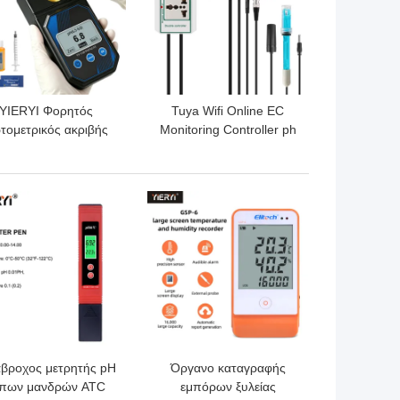
YIERYI Φορητός
Tuya Wifi Online EC
τομετρικός ακριβής
Monitoring Controller ph
κιμαστής ποιότητας
Meter με λειτουργία
νερού για pH
καταγραφής δεδομένων
ολειμματικό χλώριο
Υδροπονικός δοκιμαστής
ΎΤΕΡΗ ΤΙΜΉ
ΚΑΛΎΤΕΡΗ ΤΙΜΉ
συνολικό χλώριο
παρακολούθησης
ποιότητας νερού
άβροχος μετρητής pH
Όργανο καταγραφής
πων μανδρών ATC
εμπόρων ξυλείας