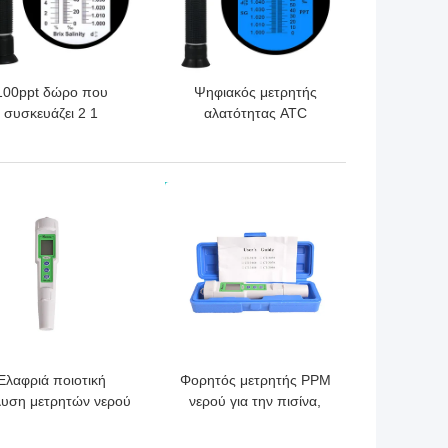
100ppt δώρο που
Ψηφιακός μετρητής
συσκευάζει 2 1
αλατότητας ATC
Refractometer
ενυδρείων 1.070SG
αλατότητας ATC
100ppt
ΎΤΕΡΗ ΤΙΜΉ
ΚΑΛΎΤΕΡΗ ΤΙΜΉ
Ελαφριά ποιοτική
Φορητός μετρητής PPM
λυση μετρητών νερού
νερού για την πισίνα,
DS μανδρών με το
μετρητής 20*27mm
ψήφισμα 1 PPM
αγωγιμότητας TDS