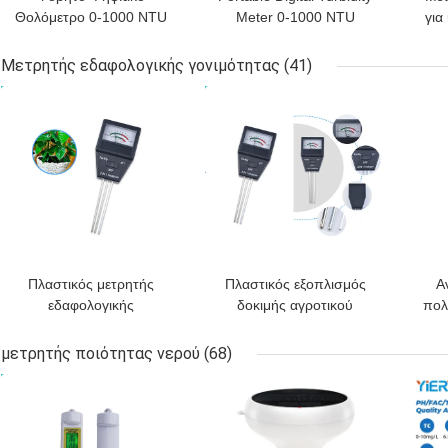
Θολόμετρο 0-1000 NTU
Meter 0-1000 NTU
για
±0.8% Ακρίβεια
Automatic Calibration
Μετρητής εδαφολογικής γονιμότητας
(41)
ΚΑΛΎΤΕΡΗ ΤΙΜΉ
ΚΑΛΎΤΕΡΗ ΤΙΜΉ
ΚΑΛ
Πλαστικός μετρητής
Πλαστικός εξοπλισμός
Α
εδαφολογικής
δοκιμής αγροτικού
πολ
γονιμότητας
χώματος 2 σε 1 ελεγκτή
6 σ
θερμοκηπίων με τον
γονιμότητας με 3
για
μετρητής ποιότητας νερού
(68)
έλεγχο μήκους 8.5cm
ελέγχους
τ
ΚΑΛΎΤΕΡΗ ΤΙΜΉ
ΚΑΛΎΤΕΡΗ ΤΙΜΉ
ΚΑΛ