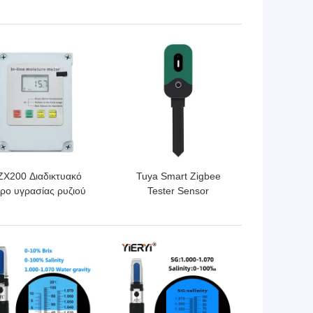
 ανάλυσης οξύτητας
στοιχείων υγρασίας
θερμοκρασίας GSP 6
USB για την κατεψυγμένη
ΎΤΕΡΗ ΤΙΜΉ
ΚΑΛΎΤΕΡΗ ΤΙΜΉ
μεταφορά κρύων
αλυσίδων
ZX200 Διαδικτυακό
Tuya Smart Zigbee
ρο υγρασίας ρυζιού
Tester Sensor
 γραμμή Δοκιμή MD-
Θερμοκρασία υγρασία
 Ψηφιακό για σκόνη
φωτισμός Μέτρο
ξύλου Στάσιμος
μέτρησης Zigbee Sensor
ΎΤΕΡΗ ΤΙΜΉ
ΚΑΛΎΤΕΡΗ ΤΙΜΉ
καλαμπόκι
υγρασία εδάφους