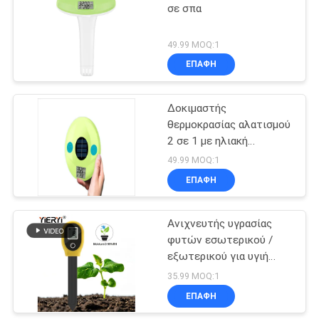
σε σπα
26
49.99 MOQ:1
μετρητής νερού
ΕΠΑΦΉ
tds
Δοκιμαστής
θερμοκρασίας αλατισμού
2 σε 1 με ηλιακή
ενέργεια για πισίνες
49.99 MOQ:1
ΕΠΑΦΉ
41
Φορητός μετρητής
Ανιχνευτής υγρασίας
φυτών εσωτερικού /
υγρασίας
εξωτερικού για υγιή
κηπουρική
35.99 MOQ:1
ΕΠΑΦΉ