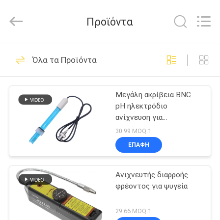
ZHEN
YIERYI
Technology
Προϊόντα
Co.,
Ltd.
All
Rights
ΑΡΧΙΚΉ
Reserved.
92
Όλα τα Προϊόντα
ΣΕΛΊΔΑ
Μετρητής pH
Bluetooth
Μεγάλη ακρίβεια BNC
ΠΡΟΪΌΝΤΑ
pH ηλεκτρόδιο
ανίχνευση για
ΣΧΕΤΙΚΆ
εργαστηρίου ενυδρείου
30.99 MOQ:1
ΜΕ
ΕΠΑΦΉ
42
ΕΜΆΣ
Μετρητής
Ανιχνευτής διαρροής
φρέοντος για ψυγεία
ΓΎΡΟΣ
εδαφολογικής
ΕΡΓΟΣΤΑΣΊΩΝ
29.66 MOQ:1
γονιμότητας