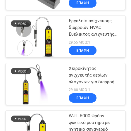
ΕΠΑΦΉ
ΠΟΙΟΤΙΚΌΣ
Εργαλείο ανίχνευσης
ΈΛΕΓΧΟΣ
68
διαρροών HVAC
Ευέλικτος ανιχνευτής
μετρητής
ΕΠΑΦΉ
ρυθμιζόμενη ευαισθησία
29.66 MOQ:1
ποιότητας νερού
ΕΠΑΦΉ
ΝΈΑ
Χειροκίνητος
ανιχνευτής αερίων
ΌΛΕΣ
αλογόνων για διαρροή
83
ΟΙ
κλιματιστικού
29.66 MOQ:1
Ψηφιακός
ΠΕΡΙΠΤΏΣΕΙΣ
ΕΠΑΦΉ
μετρητής pH
WJL-6000 Φρέον
SITEMAP
ψυκτικό μυστήρα με
ηχητικό συναγερμό