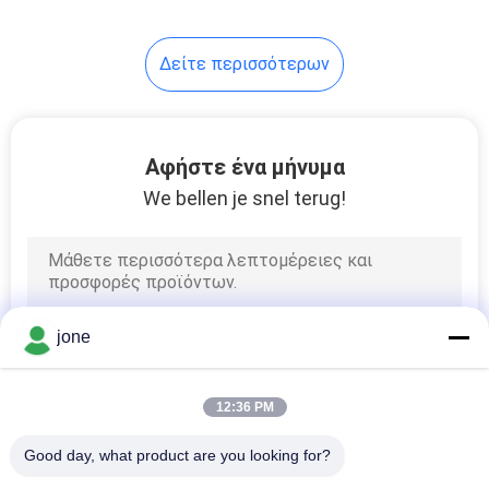
14
Δείτε περισσότερων
Ψηφιακός
διαλυμένος
μετρητής οξυγόνου
Αφήστε ένα μήνυμα
We bellen je snel terug!
14
ψηφιακός
jone
μετρητής ORP
12:36 PM
Good day, what product are you looking for?