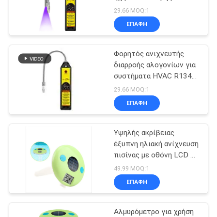
PRIVACY
29.66 MOQ:1
POLICY
ΕΠΑΦΉ
84
Ελεγκτής
Φορητός ανιχνευτής
διαρροής αλογονίων για
εδαφολογικής
συστήματα HVAC R134a
R404A
υγρασίας
29.66 MOQ:1
ΕΠΑΦΉ
Υψηλής ακρίβειας
109
έξυπνη ηλιακή ανίχνευση
χέρι - κρατημένο
πισίνας με οθόνη LCD σε
πράσινο
49.99 MOQ:1
refractometer
ΕΠΑΦΉ
Αλμυρόμετρο για χρήση