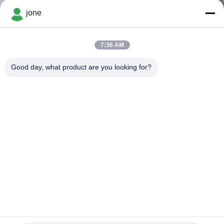
jone
ΠΟΙΟΤΙΚΌΣ
ΈΛΕΓΧΟΣ
7:36 AM
Good day, what product are you looking for?
ΕΠΑΦΉ
ΝΈΑ
ΌΛΕΣ
ΟΙ
ΠΕΡΙΠΤΏΣΕΙΣ
SITEMAP
WiFi Ενεργοποιημένο 6 σε 1 Ελεγκτής Ποιότητας Νερού
Απομακρυσμένης Παρακολούθησης PH / TDS / EC / Αλάτι /
S.G / Θερμοκρασία Για Ενυδρείο, Πισίνα, Εργαστήριο