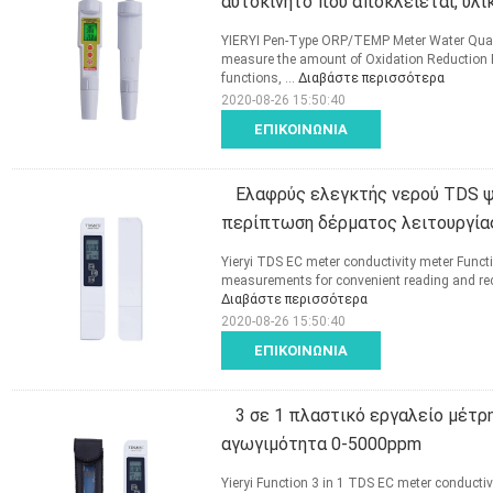
αυτοκίνητο που αποκλείεται, υλι
YIERYI Pen-Type ORP/TEMP Meter Water Quali
measure the amount of Oxidation Reduction Po
functions, ...
Διαβάστε περισσότερα
2020-08-26 15:50:40
ΕΠΙΚΟΙΝΩΝΊΑ
Ελαφρύς ελεγκτής νερού TDS ψ
περίπτωση δέρματος λειτουργία
Yieryi TDS EC meter conductivity meter Funct
measurements for convenient reading and recor
Διαβάστε περισσότερα
2020-08-26 15:50:40
ΕΠΙΚΟΙΝΩΝΊΑ
3 σε 1 πλαστικό εργαλείο μέτρ
αγωγιμότητα 0-5000ppm
Yieryi Function 3 in 1 TDS EC meter conductiv