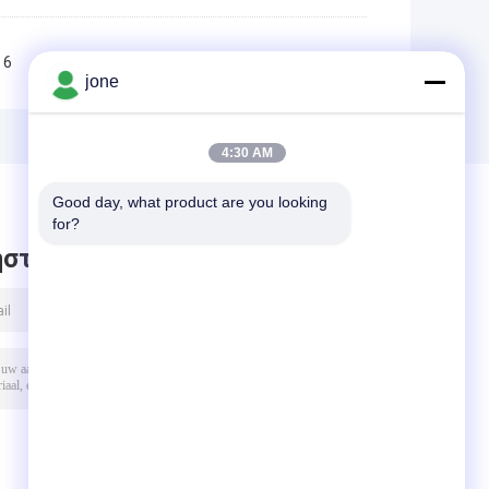
6
7
8
9
10
>>
>|
jone
4:30 AM
Good day, what product are you looking 
for?
στε μήνυμα