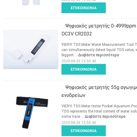
ΕΠΙΚΟΙΝΩΝΊΑ
Ψηφιακός μετρητής 0-4999ppm
DC3V CR2032
YIERYI TDS Meter Water Measurement Tool T
can simultaneously detect liquid TDS value, 
biggest ...
Διαβάστε περισσότερα
2020-08-26 15:50:40
ΕΠΙΚΟΙΝΩΝΊΑ
Ψηφιακός μετρητής 55g αγωγιμό
ενυδρείων
YIERYI TDS Meter tester Pocket Aquarium Po
TDS represents the total content of water s
some trace ...
Διαβάστε περισσότερα
2020-08-26 15:50:40
ΕΠΙΚΟΙΝΩΝΊΑ