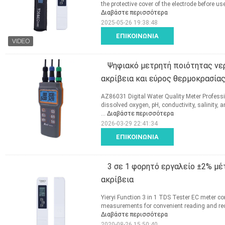
the protective cover of the electrode before use
Διαβάστε περισσότερα
2025-05-26 19:38:48
ΕΠΙΚΟΙΝΩΝΊΑ
Ψηφιακό μετρητή ποιότητας νερ
ακρίβεια και εύρος θερμοκρασίας
AZ86031 Digital Water Quality Meter Professi
dissolved oxygen, pH, conductivity, salinity
...
Διαβάστε περισσότερα
2026-03-29 22:41:34
ΕΠΙΚΟΙΝΩΝΊΑ
3 σε 1 φορητό εργαλείο ±2% μ
ακρίβεια
Yieryi Function 3 in 1 TDS Tester EC meter c
measurements for convenient reading and recor
Διαβάστε περισσότερα
2020-08-26 15:50:40