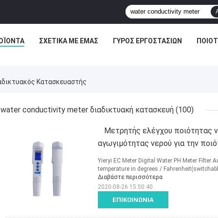
ΟΪΌΝΤΑ
ΣΧΕΤΙΚΆ ΜΕ ΕΜΆΣ
ΓΎΡΟΣ ΕΡΓΟΣΤΑΣΊΩΝ
ΠΟΙΟΤ
ιαδικτυακός Κατασκευαστής
water conductivity meter διαδικτυακή κατασκευή
(100)
Μετρητής ελέγχου ποιότητας ν
αγωγιμότητας νερού για την ποι
Yieryi EC Meter Digital Water PH Meter Filter 
temperature in degrees / Fahrenheit(switchabl
Διαβάστε περισσότερα
2020-08-26 15:50:40
ΕΠΙΚΟΙΝΩΝΊΑ