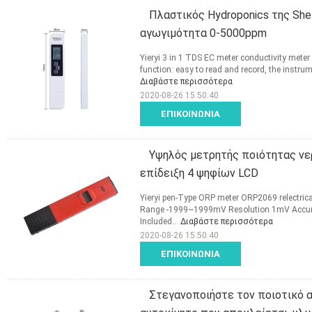
Πλαστικός Hydroponics της She
αγωγιμότητα 0-5000ppm
Yieryi 3 in 1 TDS EC meter conductivity meter
function: easy to read and record, the instru
Διαβάστε περισσότερα
2020-08-26 15:50:40
ΕΠΙΚΟΙΝΩΝΊΑ
Υψηλός μετρητής ποιότητας νε
επίδειξη 4 ψηφίων LCD
Yieryi pen-Type ORP meter ORP2069 relectrica
Range -1999~1999mV Resolution 1mV Accuracy
Included...
Διαβάστε περισσότερα
2020-08-26 15:50:40
ΕΠΙΚΟΙΝΩΝΊΑ
Στεγανοποιήστε τον ποιοτικό 