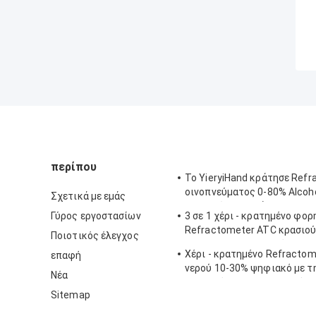
περίπου
Το YieryiHand κράτησε Ref
οινοπνεύματος 0-80% Alcoh
Σχετικά με εμάς
ελεγκτών πνευμάτων ATC
Γύρος εργοστασίων
3 σε 1 χέρι - κρατημένο φορ
Refractometer ATC κρασιού
Ποιοτικός έλεγχος
Refractometer αλατότητας
Χέρι - κρατημένο Refractom
επαφή
νερού 10-30% ψηφιακό με τ
Νέα
βαθμολόγηση/το μετρητή υ
Sitemap
μελιού