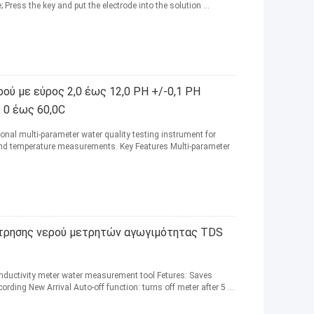
; Press the key and put the electrode into the solution ...
ού με εύρος 2,0 έως 12,0 PH +/-0,1 PH
 0 έως 60,0C
onal multi-parameter water quality testing instrument for
, and temperature measurements. Key Features Multi-parameter
έτρησης νερού μετρητών αγωγιμότητας TDS
onductivity meter water measurement tool Fetures: Saves
ding New Arrival Auto-off function: turns off meter after 5 ...