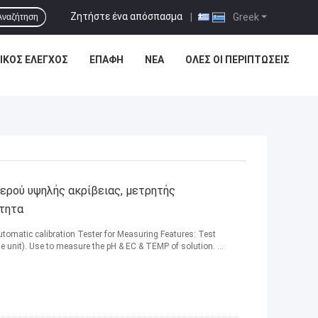
Ζητήστε ένα απόσπασμα
|
Greek
Αναζήτηση
ΙΚΌΣ ΈΛΕΓΧΟΣ
ΕΠΑΦΉ
ΝΈΑ
ΌΛΕΣ ΟΙ ΠΕΡΙΠΤΏΣΕΙΣ
ερού υψηλής ακρίβειας, μετρητής
ότητα
Automatic calibration Tester for Measuring Features: Test
e unit). Use to measure the pH & EC & TEMP of solution. ...