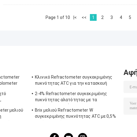
Page 1 of 10
|<
<<
1
2
3
4
5
Αφή
ractometer
Κλινικό Refractometer συγκεκριμένης
olometer
πυκνότητας ATC για την κατασκευή
σώματος αργιλίου σκυλιών
ητό
2-4% Refractometer συγκεκριμένης
,
πυκνότητας αλατότητας με τα
 ATC
λαστιχένια υλικά μη ολίσθησης
eter μελιού
Brix μελιού Refractometer W
η
συγκεκριμένης πυκνότητας ATC με 0,5%
γρασίας
ακρίβεια, πρότυπα CE