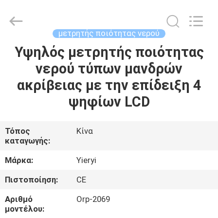
ZHEN
YIERYI
Technology
Co.,
Ltd.
μετρητής ποιότητας νερού
All
Rights
Υψηλός μετρητής ποιότητας
ΑΡΧΙΚΉ
Reserved.
νερού τύπων μανδρών
ΣΕΛΊΔΑ
ακρίβειας με την επίδειξη 4
ΠΡΟΪΌΝΤΑ
ψηφίων LCD
ΣΧΕΤΙΚΆ
Τόπος
Κίνα
καταγωγής:
ΜΕ
ΕΜΆΣ
Μάρκα:
Yieryi
Πιστοποίηση:
CE
ΓΎΡΟΣ
Αριθμό
Orp-2069
ΕΡΓΟΣΤΑΣΊΩΝ
μοντέλου: