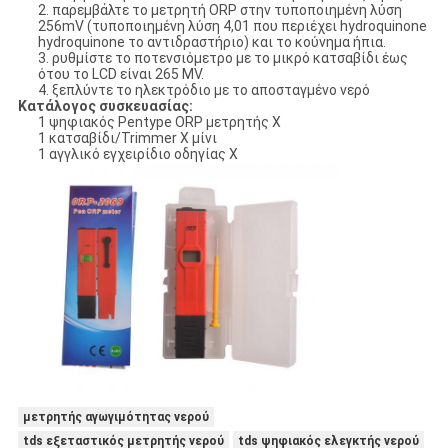
2. παρεμβάλτε το μετρητή ORP στην τυποποιημένη λύση
256mV (τυποποιημένη λύση 4,01 που περιέχει hydroquinone
hydroquinone το αντιδραστήριο) και το κούνημα ήπια.
3. ρυθμίστε το ποτενσιόμετρο με το μικρό κατσαβίδι έως
ότου το LCD είναι 265 MV.
4. ξεπλύντε το ηλεκτρόδιο με το αποσταγμένο νερό
Κατάλογος συσκευασίας:
1 ψηφιακός Pentype ORP μετρητής Χ
1 κατσαβίδι/Trimmer Χ μίνι
1 αγγλικό εγχειρίδιο οδηγίας Χ
μετρητής αγωγιμότητας νερού
tds εξεταστικός μετρητής νερού
tds ψηφιακός ελεγκτής νερού