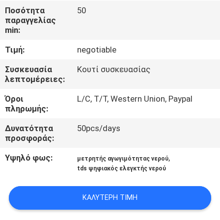
Ποσότητα
50
παραγγελίας
ΠΟΙΟΤΙΚΌΣ
min:
ΈΛΕΓΧΟΣ
Τιμή:
negotiable
ΕΠΑΦΉ
Συσκευασία
Κουτί συσκευασίας
λεπτομέρειες:
Όροι
L/C, T/T, Western Union, Paypal
ΝΈΑ
πληρωμής:
Δυνατότητα
50pcs/days
ΌΛΕΣ
προσφοράς:
ΟΙ
Υψηλό φως:
,
μετρητής αγωγιμότητας νερού
ΠΕΡΙΠΤΏΣΕΙΣ
tds ψηφιακός ελεγκτής νερού
SITEMAP
ΚΑΛΎΤΕΡΗ ΤΙΜΉ