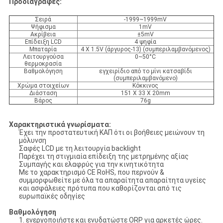
Προδιαγραφές:
Σειρά
-1999~1999mV
Ψήφισμα
1mV
Ακρίβεια
±5mV
Επίδειξη LCD
4 ψηφία
Μπαταρία
4 Χ 1.5V (άργυρος-13) (συμπεριλαμβανόμενος)
Λειτουργούσα
0~50°C
θερμοκρασία
Βαθμολόγηση
εγχειρίδιο από το μίνι κατσαβίδι
(συμπεριλαμβανόμενο)
Χρώμα στοιχείων
Κόκκινος
Διάσταση
151 X 33 X 20mm
Βάρος
76g
Χαρακτηριστικά γνωρίσματα:
Έχει την προστατευτική ΚΑΠ ότι οι βοήθειες μειώνουν τη
μόλυνση
Σαφές LCD με τη λειτουργία backlight
Παρέχει τη στιγμιαία επίδειξη της μετρημένης αξίας
Συμπαγής και ελαφρύς για την κινητικότητα
Με το χαρακτηρισμό CE RoHS, που περνούν &
συμμορφωθείτε με όλα τα απαραίτητα απαραίτητα υγείες
και ασφάλειες πρότυπα που καθορίζονται από τις
ευρωπαϊκές οδηγίες
Βαθμολόγηση
1. ενεργοποιήστε και ενυδατώστε ORP για αρκετές ώρες.