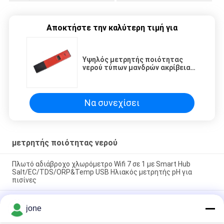
Αποκτήστε την καλύτερη τιμή για
Υψηλός μετρητής ποιότητας
νερού τύπων μανδρών ακρίβειας
με την επίδειξη 4 ψηφίων LCD
Να συνεχίσει
μετρητής ποιότητας νερού
Πλωτό αδιάβροχο χλωρόμετρο Wifi 7 σε 1 με Smart Hub
Salt/EC/TDS/ORP&Temp USB Ηλιακός μετρητής pH για
πισίνες
YIERYI Φορητός φωτομετρικός ακριβής δοκιμαστής
jone
ποιότητας νερού για pH υπολειμματικό χλώριο συνολικό
χλώριο