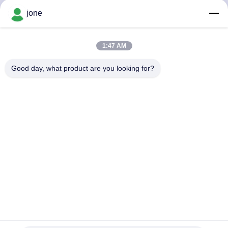
jone
ΠΟΙΟΤΙΚΌΣ
ΈΛΕΓΧΟΣ
1:47 AM
Good day, what product are you looking for?
ΕΠΑΦΉ
ΝΈΑ
ΌΛΕΣ
ΟΙ
ΠΕΡΙΠΤΏΣΕΙΣ
SITEMAP
Δοκιμαστής ποιότητας νερού ζεστού μπάνιου Ακριβής