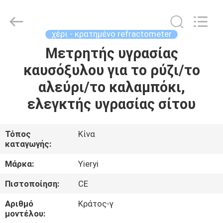
ZHEN
YIERYI
Technology
Co.,
Ltd.
χέρι - κρατημένο refractometer
All
Rights
Μετρητής υγρασίας
ΑΡΧΙΚΉ
Reserved.
καυσόξυλου για το ρύζι/το
ΣΕΛΊΔΑ
αλεύρι/το καλαμπόκι,
ΠΡΟΪΌΝΤΑ
ελεγκτής υγρασίας σίτου
ΣΧΕΤΙΚΆ
Τόπος
Κίνα
καταγωγής:
ΜΕ
ΕΜΆΣ
Μάρκα:
Yieryi
Πιστοποίηση:
CE
ΓΎΡΟΣ
Αριθμό
Κράτος-γ
ΕΡΓΟΣΤΑΣΊΩΝ
μοντέλου: