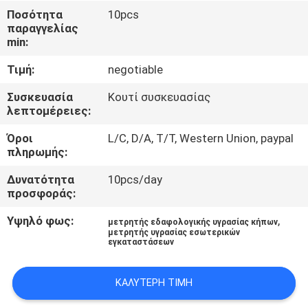
Ποσότητα
10pcs
παραγγελίας
ΠΟΙΟΤΙΚΌΣ
min:
ΈΛΕΓΧΟΣ
Τιμή:
negotiable
ΕΠΑΦΉ
Συσκευασία
Κουτί συσκευασίας
λεπτομέρειες:
Όροι
L/C, D/A, T/T, Western Union, paypal
ΝΈΑ
πληρωμής:
Δυνατότητα
10pcs/day
ΌΛΕΣ
προσφοράς:
ΟΙ
Υψηλό φως:
,
μετρητής εδαφολογικής υγρασίας κήπων
ΠΕΡΙΠΤΏΣΕΙΣ
μετρητής υγρασίας εσωτερικών
εγκαταστάσεων
SITEMAP
ΚΑΛΎΤΕΡΗ ΤΙΜΉ