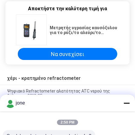
Αποκτήστε την καλύτερη τιμή για
Μετρητής υγρασίας καυσόξυλου
για το ρύζι/το αλεύρι/το
καλαμπόκι, ελεγκτής υγρασίας
σίτου
Να συνεχίσει
χέρι - κρατημένο refractometer
Ψηφιακό Refractometer αλατότητας ATC νερού της
θάλασσας 20°C CE
jone
100ppt δώρο που συσκευάζει 2 1 Refractometer αλατότητας
ATC
2:50 PM
Ψηφιακός μετρητής αλατότητας ATC ενυδρείων 1.070SG
100ppt