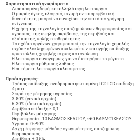
Χαρακτηριστικά γνωρίσματα
Διασπασμένη δομή, καταλληλότερη λειτουργία.
Ο μικρός όγκος, ελαφριά, ισχυρή αντιπαρεμβατική
δυνατότητα, μπορεί να συνεχίσει την επιτόπια γρήγορη
ανίχνευση.
Η χρήση της τεχνολογίας αποζημιώσεων θερμοκρασίας και
υγρασίας, της υψηλής ακρίβειας, της ακριβούς και
αξιόπιστης, καλής σταθερότητας.
Το σχέδιο οργάνων χρησιμοποιεί την τεχνολογία χαμηλής
ισχύος ολοκληρωμένων κυκλωμάτων και υγρής επίδειξης
κρυστάλλου, χαμηλής ισχύος κατανάλωση.
Η λειτουργία συναγερμών, για να διατηρήσει το μέγιστο.
Η λειτουργία ρύθμισης λάθους.
Η αυτόματη λειτουργία κλεισίματος
Προδιαγραφές:
Τρόπος επίδειξης: αναδρομικά φωτισμένη LCD LCD επίδειξη
4 μπιτ
Σειρά της μέτρησης υγρασίας:
3-80% (γενικό αρχείο)
6-30% (ιδιωτικό αρχείο)
Ακρίβεια επίδειξης: 0,1
Περιβάλλον μέτρησης:
Θερμοκρασία: -10 ΒΑΘΜΌΣ ΚΕΛΣΊΟΥ, ~60 ΒΑΘΜΟΊ ΚΕΛΣΊΟΥ
Υγρασία: 0~90%
Αρχή μέτρησης: μέθοδος αγωγιμότητας, αποζημίωση
θερμοκρασίας
Ακρίβεια: + 0,5%