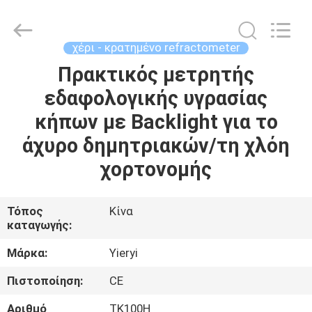
ZHEN
YIERYI
Technology
Co.,
Ltd.
χέρι - κρατημένο refractometer
All
Rights
Πρακτικός μετρητής
ΑΡΧΙΚΉ
Reserved.
εδαφολογικής υγρασίας
ΣΕΛΊΔΑ
κήπων με Backlight για το
ΠΡΟΪΌΝΤΑ
άχυρο δημητριακών/τη χλόη
χορτονομής
ΣΧΕΤΙΚΆ
ΜΕ
Τόπος
Κίνα
καταγωγής:
ΕΜΆΣ
Μάρκα:
Yieryi
ΓΎΡΟΣ
Πιστοποίηση:
CE
ΕΡΓΟΣΤΑΣΊΩΝ
Αριθμό
TK100H