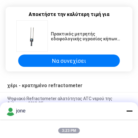
Αποκτήστε την καλύτερη τιμή για
Πρακτικός μετρητής
εδαφολογικής υγρασίας κήπων
με Backlight για το άχυρο
δημητριακών/τη χλόη
χορτονομής
Να συνεχίσει
χέρι - κρατημένο refractometer
Ψηφιακό Refractometer αλατότητας ATC νερού της
θάλασσας 20°C CE
jone
100ppt δώρο που συσκευάζει 2 1 Refractometer αλατότητας
ATC
3:23 PM
Ψηφιακός μετρητής αλατότητας ATC ενυδρείων 1.070SG