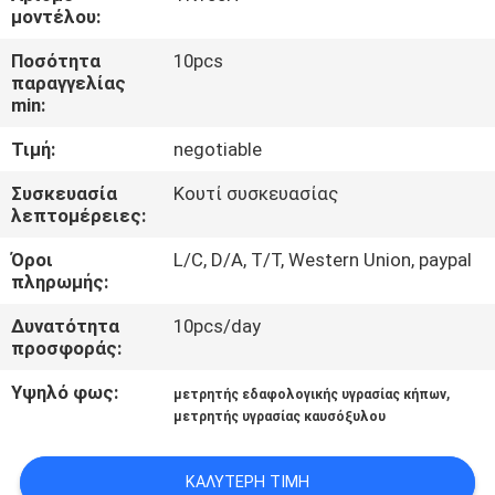
μοντέλου:
ΠΟΙΟΤΙΚΌΣ
Ποσότητα
10pcs
παραγγελίας
ΈΛΕΓΧΟΣ
min:
Τιμή:
negotiable
ΕΠΑΦΉ
Συσκευασία
Κουτί συσκευασίας
λεπτομέρειες:
ΝΈΑ
Όροι
L/C, D/A, T/T, Western Union, paypal
πληρωμής:
ΌΛΕΣ
Δυνατότητα
10pcs/day
ΟΙ
προσφοράς:
ΠΕΡΙΠΤΏΣΕΙΣ
Υψηλό φως:
,
μετρητής εδαφολογικής υγρασίας κήπων
μετρητής υγρασίας καυσόξυλου
SITEMAP
ΚΑΛΎΤΕΡΗ ΤΙΜΉ