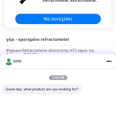
Refractometer, Refractometer
160*59*49mm ελεγκτών
γλυκόλης μέγεθος
Να συνεχίσει
χέρι - κρατημένο refractometer
Ψηφιακό Refractometer αλατότητας ATC νερού της
θάλασσας 20°C CE
jone
100ppt δώρο που συσκευάζει 2 1 Refractometer αλατότητας
ATC
1:04 AM
Ψηφιακός μετρητής αλατότητας ATC ενυδρείων 1.070SG
100ppt
Good day, what product are you looking for?
Λαϊκή κατηγορία
Όλα
Μετρητής PH 
Μετρητής 