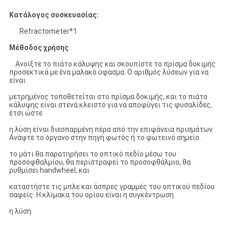
Κατάλογος συσκευασίας:
Refractometer*1
Μέθοδος χρήσης
Ανοίξτε το πιάτο κάλυψης και σκουπίστε το πρίσμα δοκιμής
προσεκτικά με ένα μαλακό ύφασμα. Ο αριθμός λύσεων για να
είναι
μετρημένος τοποθετείται στο πρίσμα δοκιμής, και το πιάτο
κάλυψης είναι στενά κλειστό για να αποφύγει τις φυσαλίδες,
έτσι ώστε
η λύση είναι διεσπαρμένη πέρα από την επιφάνεια πρισμάτων.
Ανάψτε το όργανο στην πηγή φωτός ή το φωτεινό σημείο.
το μάτι θα παρατηρήσει το οπτικό πεδίο μέσω του
προσοφθαλμίου, θα περιστραφεί το προσοφθάλμιο, θα
ρυθμίσει handwheel, και
καταστήστε τις μπλε και άσπρες γραμμές του οπτικού πεδίου
σαφείς. Η κλίμακα του ορίου είναι η συγκέντρωση
η λύση.