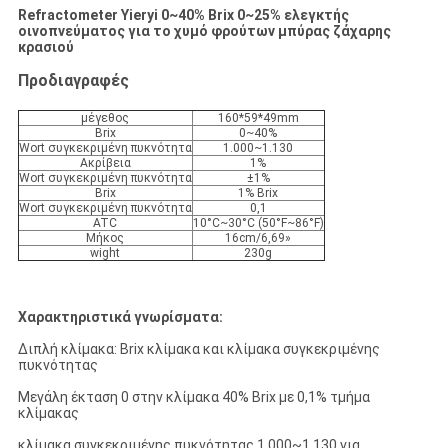
Refractometer Yieryi 0~40% Brix 0~25% ελεγκτής
οινοπνεύματος για το χυμό φρούτων μπύρας ζάχαρης
κρασιού
Προδιαγραφές
μέγεθος
160*59*49mm
Brix
0~40%
Wort συγκεκριμένη πυκνότητα
1.000~1.130
Ακρίβεια
1%
Wort συγκεκριμένη πυκνότητα
±1%
Brix
1% Brix
Wort συγκεκριμένη πυκνότητα
0,1
ATC
10°C~30°C (50°F~86°F)
Μήκος
16cm/6,69»
wight
230g
Χαρακτηριστικά γνωρίσματα:
Διπλή κλίμακα: Brix κλίμακα και κλίμακα συγκεκριμένης
πυκνότητας
Μεγάλη έκταση 0 στην κλίμακα 40% Brix με 0,1% τμήμα
κλίμακας
κλίμακα συγκεκριμένης πυκνότητας 1.000~1.130 για