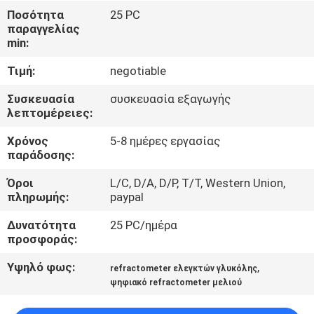
Ποσότητα
25 PC
παραγγελίας
ΠΟΙΟΤΙΚΌΣ
min:
ΈΛΕΓΧΟΣ
Τιμή:
negotiable
ΕΠΑΦΉ
Συσκευασία
συσκευασία εξαγωγής
λεπτομέρειες:
Χρόνος
5-8 ημέρες εργασίας
ΝΈΑ
παράδοσης:
Όροι
L/C, D/A, D/P, T/T, Western Union,
ΌΛΕΣ
πληρωμής:
paypal
ΟΙ
Δυνατότητα
25 PC/ημέρα
ΠΕΡΙΠΤΏΣΕΙΣ
προσφοράς:
Υψηλό φως:
,
refractometer ελεγκτών γλυκόλης
SITEMAP
ψηφιακό refractometer μελιού