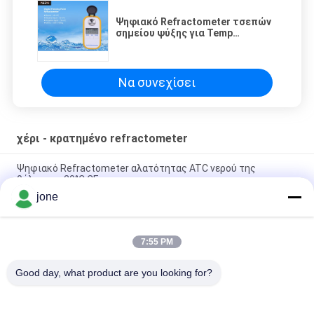
Ψηφιακό Refractometer τσεπών
σημείου ψύξης για Temp
μπαταριών αυτοκινήτων -40°C-
0°C τη σειρά
Να συνεχίσει
χέρι - κρατημένο refractometer
Ψηφιακό Refractometer αλατότητας ATC νερού της
θάλασσας 20°C CE
jone
100ppt δώρο που συσκευάζει 2 1 Refractometer αλατότητας
ATC
7:55 PM
Ψηφιακός μετρητής αλατότητας ATC ενυδρείων 1.070SG
100ppt
Good day, what product are you looking for?
Λαϊκή κατηγορία
Όλα