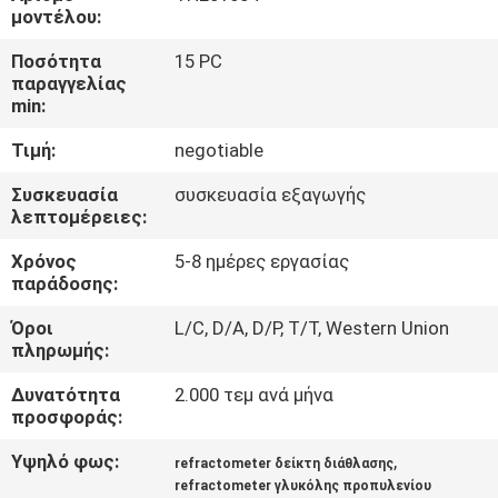
μοντέλου:
ΠΟΙΟΤΙΚΌΣ
Ποσότητα
15 PC
παραγγελίας
ΈΛΕΓΧΟΣ
min:
Τιμή:
negotiable
ΕΠΑΦΉ
Συσκευασία
συσκευασία εξαγωγής
λεπτομέρειες:
ΝΈΑ
Χρόνος
5-8 ημέρες εργασίας
παράδοσης:
ΌΛΕΣ
Όροι
L/C, D/A, D/P, T/T, Western Union
ΟΙ
πληρωμής:
ΠΕΡΙΠΤΏΣΕΙΣ
Δυνατότητα
2.000 τεμ ανά μήνα
προσφοράς:
SITEMAP
Υψηλό φως:
,
refractometer δείκτη διάθλασης
refractometer γλυκόλης προπυλενίου