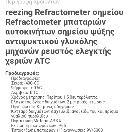
Περιγραφή προϊόντων
reezing Refractometer σημείου
Refractometer μπαταριών
αυτοκινήτων σημείου ψύξης
αντιψυκτικού γλυκόλης
μηχανών ρευστός ελεγκτής
χεριών ATC
Προδιαγραφές:
Προδιαγραφές:
Σειρά: -40C-0C
Ψήφισμα: ± 0.5C
Ακρίβεια: 0.1C
Χρόνος μέτρησης: Περίπου 1,5 δευτερόλεπτα
Ελάχιστος όγκος δειγμάτων: 2 μετρικές πτώσεις
Πηγή φωτός: Κίτρινες οδηγήσεις
Κύτταρο δειγμάτων: Δαχτυλίδι ανοξείδωτου και πρίσμα
γυαλιού πυρόλιθου
Περίπτωση Materia: ABS λ
Εκτίμηση περιφράξεων: IP65
Τύπος/ζωή μπαταριών: (1) αναγνώσεις 9V/5000