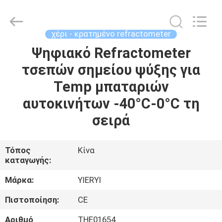
ZHEN
YIERYI
Technology
Co.,
Ltd.
χέρι - κρατημένο refractometer
All
Rights
Ψηφιακό Refractometer
ΑΡΧΙΚΉ
Reserved.
τσεπών σημείου ψύξης για
ΣΕΛΊΔΑ
Temp μπαταριών
ΠΡΟΪΌΝΤΑ
αυτοκινήτων -40°C-0°C τη
σειρά
ΣΧΕΤΙΚΆ
ΜΕ
Τόπος
Κίνα
καταγωγής:
ΕΜΆΣ
Μάρκα:
YIERYI
ΓΎΡΟΣ
Πιστοποίηση:
CE
ΕΡΓΟΣΤΑΣΊΩΝ
Αριθμό
THE01654