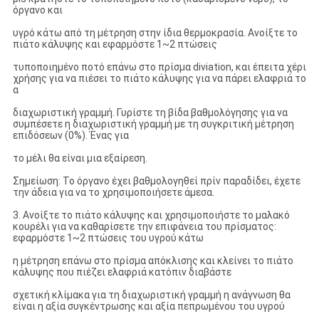
όργανο και
υγρό κάτω από τη μέτρηση στην ίδια θερμοκρασία. Ανοίξτε το
πιάτο κάλυψης και εφαρμόστε 1~2 πτώσεις
τυποποιημένο ποτό επάνω στο πρίσμα diviation, και έπειτα χέρι
χρήσης για να πιέσει το πιάτο κάλυψης για να πάρει ελαφριά το
α
διαχωριστική γραμμή. Γυρίστε τη βίδα βαθμολόγησης για να
συμπέσετε η διαχωριστική γραμμή με τη συγκριτική μέτρηση
επιδόσεων (0%). Ένας για
το μέλι θα είναι μια εξαίρεση.
Σημείωση: Το όργανο έχει βαθμολογηθεί πρίν παραδίδει, έχετε
την άδεια για να το χρησιμοποιήσετε άμεσα.
3. Ανοίξτε το πιάτο κάλυψης και χρησιμοποιήστε το μαλακό
κουρέλι για να καθαρίσετε την επιφάνεια του πρίσματος:
εφαρμόστε 1~2 πτώσεις του υγρού κάτω
η μέτρηση επάνω στο πρίσμα απόκλισης και κλείνει το πιάτο
κάλυψης που πιέζει ελαφριά κατόπιν διαβάστε
σχετική κλίμακα για τη διαχωριστική γραμμή η ανάγνωση θα
είναι η αξία συγκέντρωσης και αξία πεπρωμένου του υγρού