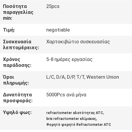
Ποσότητα
25pcs
παραγγελίας
ΠΟΙΟΤΙΚΌΣ
min:
ΈΛΕΓΧΟΣ
Τιμή:
negotiable
ΕΠΑΦΉ
Συσκευασία
Χαρτοκιβώτιο συσκευασίας
λεπτομέρειες:
Χρόνος
5-8 ημέρες εργασίας
ΝΈΑ
παράδοσης:
Όροι
L/C, D/A, D/P, T/T, Western Union
ΌΛΕΣ
πληρωμής:
ΟΙ
Δυνατότητα
5000Pcs ανά μήνα
ΠΕΡΙΠΤΏΣΕΙΣ
προσφοράς:
Υψηλό φως:
,
refractometer αλατότητας ATC
SITEMAP
,
brix refractometer κλίμακας
Φορητό φορητό Refractometer ATC