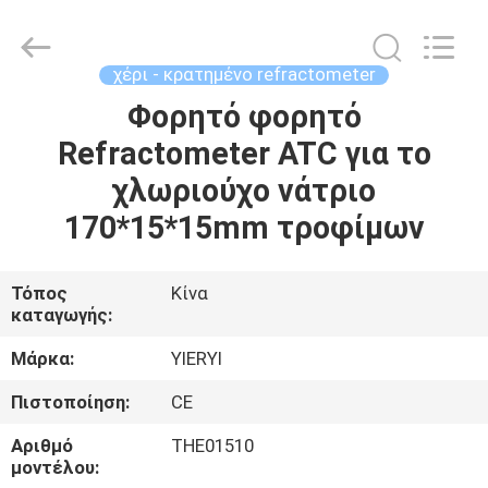
ZHEN
YIERYI
Technology
Co.,
Ltd.
χέρι - κρατημένο refractometer
All
Rights
Φορητό φορητό
ΑΡΧΙΚΉ
Reserved.
Refractometer ATC για το
ΣΕΛΊΔΑ
χλωριούχο νάτριο
ΠΡΟΪΌΝΤΑ
170*15*15mm τροφίμων
ΣΧΕΤΙΚΆ
Τόπος
Κίνα
καταγωγής:
ΜΕ
ΕΜΆΣ
Μάρκα:
YIERYI
Πιστοποίηση:
CE
ΓΎΡΟΣ
Αριθμό
THE01510
ΕΡΓΟΣΤΑΣΊΩΝ
μοντέλου: