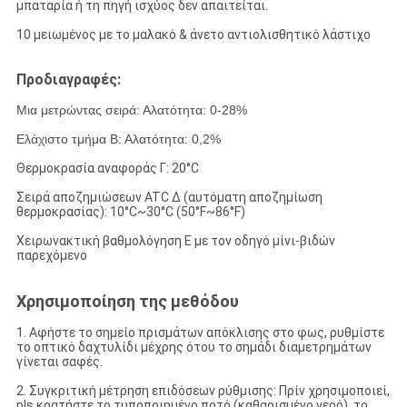
μπαταρία ή τη πηγή ισχύος δεν απαιτείται.
10 μειωμένος με το μαλακό & άνετο αντιολισθητικό λάστιχο
Προδιαγραφές:
Μια μετρώντας σειρά: Αλατότητα: 0-28%
Ελάχιστο τμήμα Β: Αλατότητα: 0,2%
Θερμοκρασία αναφοράς Γ: 20°C
Σειρά αποζημιώσεων ATC Δ (αυτόματη αποζημίωση
θερμοκρασίας): 10°C~30°C (50°F~86°F)
Χειρωνακτική βαθμολόγηση Ε με τον οδηγό μίνι-βιδών
παρεχόμενο
Χρησιμοποίηση της μεθόδου
1. Αφήστε το σημείο πρισμάτων απόκλισης στο φως, ρυθμίστε
το οπτικό δαχτυλίδι μέχρης ότου το σημάδι διαμετρημάτων
γίνεται σαφές.
2. Συγκριτική μέτρηση επιδόσεων ρύθμισης: Πρίν χρησιμοποιεί,
pls κρατήστε το τυποποιημένο ποτό (καθαρισμένο νερό), το