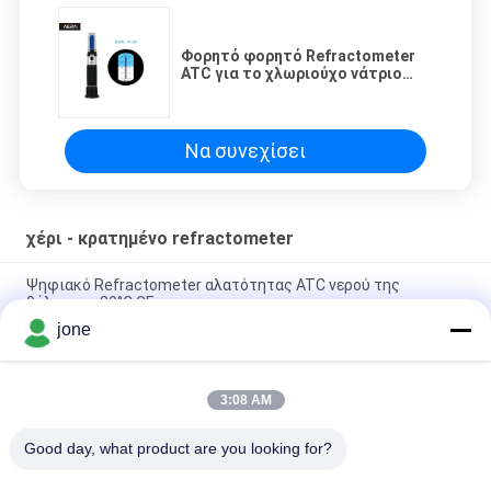
Φορητό φορητό Refractometer
ATC για το χλωριούχο νάτριο
170*15*15mm τροφίμων
Να συνεχίσει
χέρι - κρατημένο refractometer
Ψηφιακό Refractometer αλατότητας ATC νερού της
θάλασσας 20°C CE
jone
100ppt δώρο που συσκευάζει 2 1 Refractometer αλατότητας
ATC
3:08 AM
Ψηφιακός μετρητής αλατότητας ATC ενυδρείων 1.070SG
100ppt
Good day, what product are you looking for?
Λαϊκή κατηγορία
Όλα