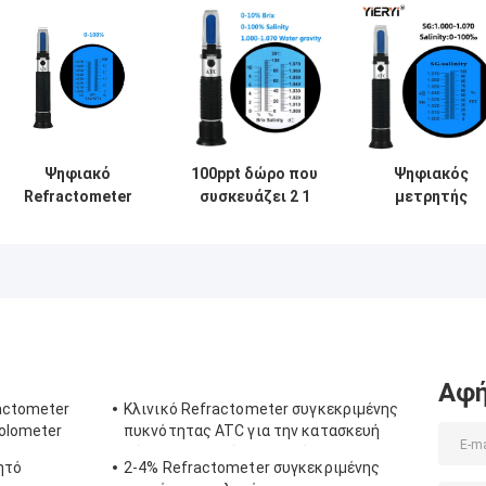
Ψηφιακό
100ppt δώρο που
Ψηφιακός
Refractometer
συσκευάζει 2 1
μετρητής
αλατότητας ATC
Refractometer
αλατότητας A
νερού της
αλατότητας ATC
ενυδρείων
θάλασσας 20°C
1.070SG 100pp
CE
Αφή
ractometer
Κλινικό Refractometer συγκεκριμένης
olometer
πυκνότητας ATC για την κατασκευή
σώματος αργιλίου σκυλιών
ητό
2-4% Refractometer συγκεκριμένης