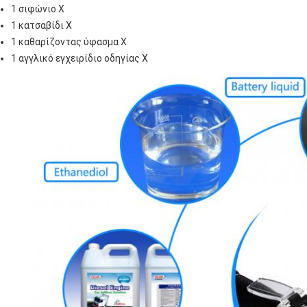
1 σιφώνιο Χ
1 κατσαβίδι Χ
1 καθαρίζοντας ύφασμα Χ
1 αγγλικό εγχειρίδιο οδηγίας Χ