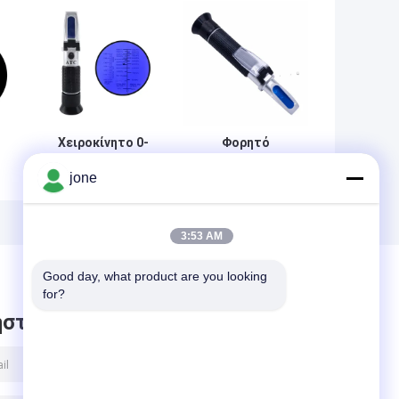
Χειροκίνητο 0-
Φορητό
66.6 Brix Range
διαθλασίμετρο
jone
TC
υψηλής ακρίβειας
αλατότητας 0-
0,01%
100% με εύρος
t
αναθρακτόμετρος
1.000-1.070SG
για δοκιμή
για δοκιμές
3:53 AM
αιθυλενίου και
ενυδρείου και
προπυλενίου
θαλασσινού
Good day, what product are you looking 
γλυκόλης
νερού
for?
στε μήνυμα