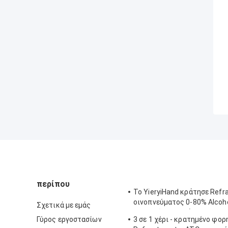
περίπου
Το YieryiHand κράτησε Ref
οινοπνεύματος 0-80% Alcoh
Σχετικά με εμάς
ελεγκτών πνευμάτων ATC
Γύρος εργοστασίων
3 σε 1 χέρι - κρατημένο φορ