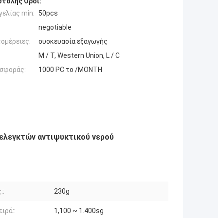
τολής Όροι:
ελίας min:
50pcs
negotiable
ομέρειες:
συσκευασία εξαγωγής
Μ / Τ, Western Union, L / C
σφοράς:
1000 PC το /MONTH
 ελεγκτών αντιψυκτικού νερού
::
230g
ειρά::
1,100 ~ 1.400sg