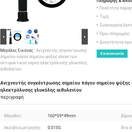
Πληρωμής & Αποσ
Ποσότητα παραγγ
Τιμή:
Συσκευασία λεπτ
Όροι πληρωμής:
Δυνατότητα προ
Μεγάλες Εικόνας :
Ανιχνευτής συγκέντρωσης
Επικοινωνία
σημείου πάγου σημείου ψύξης ελεγκτών
αντιψυκτικού νερού ηλεκτρόλυσης γλυκόλης
αιθυλενίου
Ανιχνευτής συγκέντρωσης σημείου πάγου σημείου ψύξης
ηλεκτρόλυσης γλυκόλης αιθυλενίου
περιγραφή
Μέγεθος::
160*59*49mm
βάρος
Ακρίβεια μέτρησης::
0.01SG
Brix σ