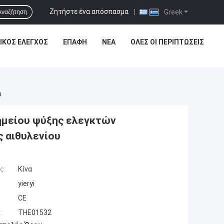
Ζητήστε ένα απόσπασμα
|
Greek
Αναζήτηση
ΙΚΌΣ ΈΛΕΓΧΟΣ
ΕΠΑΦΉ
ΝΈΑ
ΌΛΕΣ ΟΙ ΠΕΡΙΠΤΏΣΕΙΣ
υ
ημείου ψύξης ελεγκτών
 αιθυλενίου
ς:
Κίνα
yieryi
CE
:
THE01532