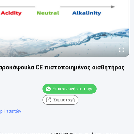
ψαροκάψουλα CE πιστοποιημένος αισθητήρας
Επικοινωνήστε τώρα
Συμμετοχή
 pH τσεπών