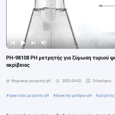
PH-98108 PH μετρητής για ζύμωση τυριού 
ακρίβειας
Ψηφιακός μετρητής pH
2025-04-02
24 απόψεις
#
πρακτικός μετρητής pH
#
ελεγκτής μανδρών pH
#
μετρητής