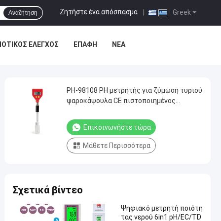
Ζητήστε ένα απόσπασμα
|
Greek
Αναζήτηση
ΙΟΤΙΚΌΣ ΈΛΕΓΧΟΣ
ΕΠΑΦΉ
ΝΈΑ
PH-98108 PH μετρητής για ζύμωση τυριού
ψαροκάψουλα CE πιστοποιημένος
αισθητήρας ακρίβειας
Επικοινωνήστε τώρα
Μάθετε Περισσότερα
Σχετικά βίντεο
Ψηφιακό μετρητή ποιότη
τας νερού 6in1 pH/EC/TD