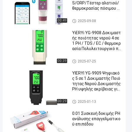
S/ORP/Τέστερ αλατιού/
θερμοκρασίας πόσιμου νε
ρού
μετρητής ποιότητας νερού
00:49
2025-09-08
YiERYi YG-9908 Δοκιμαστ
ής ποιότητας νερού 4 σε
1 PH / TDS / EC / θερμοκρ
ασία Πολυλειτουργικό πέ
να δοκιμής με υψηλή ακρί
βεια φορητό σχέδιο
Ψηφιακός μετρητής pH
00:39
2025-07-25
YIERYI YG-9909 Ψηφιακό
ς 5 σε 1 Δοκιμαστής Ποιό
τητας Νερού Δοκιμαστής
PH υψηλής ακρίβειας για
αγροτικό κήπο
Ψηφιακός μετρητής pH
00:29
2025-01-13
0.01 Συσκευή δοκιμής PH
ανάλυσης επαγγελματικο
ύ επιπέδου