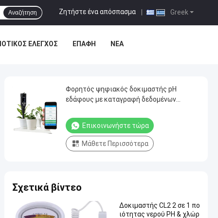
Ζητήστε ένα απόσπασμα
|
Greek
Αναζήτηση
ΙΟΤΙΚΌΣ ΈΛΕΓΧΟΣ
ΕΠΑΦΉ
ΝΈΑ
Φορητός ψηφιακός δοκιμαστής pH
εδάφους με καταγραφή δεδομένων
Bluetooth
Επικοινωνήστε τώρα
Μάθετε Περισσότερα
Σχετικά βίντεο
Δοκιμαστής CL2 2 σε 1 πο
ιότητας νερού PH & χλώρ