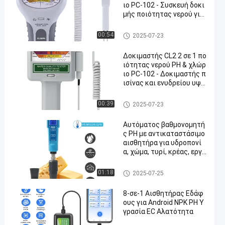
ιο PC-102 - Συσκευή δοκι
μής ποιότητας νερού για
πισίνες και ενυδρεία
Μετρητής pH Bluetooth
00:54
2025-07-23
Δοκιμαστής CL2 2 σε 1 πο
ιότητας νερού PH & χλώρ
ιο PC-102 - Δοκιμαστής π
ισίνας και ενυδρείου υψη
λής ακρίβειας
Μετρητής pH Bluetooth
00:39
2025-07-23
Αυτόματος βαθμονομητή
ς PH με αντικαταστάσιμο
αισθητήρα για υδροπονί
α, χώμα, τυρί, κρέας, εργα
στήριο νερού
Μετρητής pH Bluetooth
01:18
2025-07-25
8-σε-1 Αισθητήρας Εδάφ
ους για Android NPK PH Υ
γρασία EC Αλατότητα