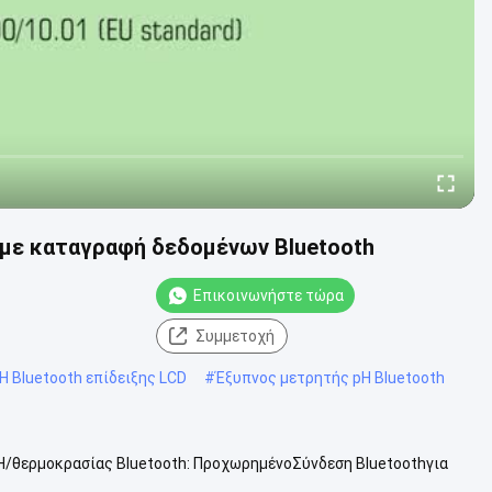
με καταγραφή δεδομένων Bluetooth
Επικοινωνήστε τώρα
Συμμετοχή
 Bluetooth επίδειξης LCD
#
Έξυπνος μετρητής pH Bluetooth
/θερμοκρασίας Bluetooth: ΠροχωρημένοΣύνδεση Bluetoothγια
με τοκινητή APP. Δείτε ...
Δείτε περισσότερα