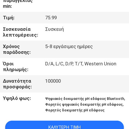
παραγγελίας
min:
ΠΟΙΟΤΙΚΌΣ
Τιμή:
75.99
ΈΛΕΓΧΟΣ
Συσκευασία
Συσκευή
λεπτομέρειες:
ΕΠΑΦΉ
Χρόνος
5-8 εργάσιμες ημέρες
παράδοσης:
ΝΈΑ
Όροι
D/A, L/C, D/P, T/T, Western Union
πληρωμής:
ΌΛΕΣ
Δυνατότητα
100000
προσφοράς:
ΟΙ
ΠΕΡΙΠΤΏΣΕΙΣ
Υψηλό φως:
,
Ψηφιακός δοκιμαστής pH εδάφους Bluetooth
,
Φορητός ψηφιακός δοκιμαστής pH εδάφους
Φορητός δοκιμαστής pH εδάφους
SITEMAP
ΚΑΛΎΤΕΡΗ ΤΙΜΉ