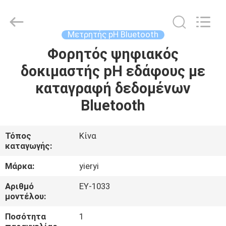
ZHEN
YIERYI
Technology
Co.,
Ltd.
Μετρητής pH Bluetooth
All
Rights
Φορητός ψηφιακός
ΑΡΧΙΚΉ
Reserved.
δοκιμαστής pH εδάφους με
ΣΕΛΊΔΑ
καταγραφή δεδομένων
ΠΡΟΪΌΝΤΑ
Bluetooth
ΣΧΕΤΙΚΆ
Τόπος
Κίνα
καταγωγής:
ΜΕ
ΕΜΆΣ
Μάρκα:
yieryi
Αριθμό
ΕΥ-1033
μοντέλου:
ΓΎΡΟΣ
ΕΡΓΟΣΤΑΣΊΩΝ
Ποσότητα
1