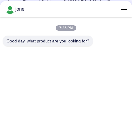
Φορητό Ψηφιακό Θολόμετρο 0-1000 NTU ±0.8% Ακρίβεια
jone
Portable Digital Turbidity Meter 0-1000 NTU Automatic
Calibration
7:35 PM
Μετρητής PH Bluetooth για υδατοκαλλιέργεια με δοκιμή
νιτρικού αμμωνίου DO
Good day, what product are you looking for?
Λαϊκή κατηγορία
Όλα
Μετρητής PH 
Μετρητής 
Bluetooth
Εδαφολογικής 
Γονιμότητας
Μετρητής 
Ψηφιακός 
Ποιότητας Νερού
Μετρητής PH
Ελεγκτής 
Χέρι - Κρατημένο 
Εδαφολογικής 
Refractometer
Υγρασίας
Μετρητής Νερού 
Φορητός Μετρητής 
Tds
Υγρασίας