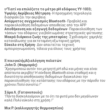
✅
Γιατί να επιλέξετε το μέτρο pH εδάφους YY-1033;
Υψηλής Ακρίβειας Μέτρηση
- Η προηγμένη τεχνολογία
διασφαλίζει την ακρίβεια.
Ασύρματος συγχρονισμός Bluetooth
- Προβολή και
παρακολούθηση δεδομένων απευθείας από την APP
Αποθήκευση και εξαγωγή δεδομένων
- Παρακολούθηση των
τάσεων του εδάφους για βελτιωμένες στρατηγικές φύτευσης.
Μακρά διάρκεια ζωής της μπαταρίας
- Σχεδιασμός χαμηλής
κατανάλωσης για εκτεταμένη εξωτερική χρήση.
Εύκολο στη Χρήση
- Δεν απαιτείται τεχνική
εμπειρογνωμοσύνη, τέλεια για όλους τους χρήστες
Επικεφαλής
Αξιολόγηση πελατών:
John D. (Φαρμαράς)
"Χρησιμοποιώ αυτόν τον μετρητή pH εδώ και μήνες και είναι
απίστευτα ακριβής! Η σύνδεση Bluetooth είναι σταθερή και η
δυνατότητα αποθήκευσης δεδομένων διευκολύνει την
παρακολούθηση της κατάστασης του εδάφους με την πάροδο του
χρόνου.Πολύ συνιστώ.!"
Σάρα Λ. (Γατανοποιός)
"Πάντα δυσκολευόμουν με το ότι τα φυτά μου δεν μεγάλωναν
καλά.Πολύ εύκολο στη χρήση.!"
Μικ Ρ. (καλλιεργητής θερμοκηπίου)