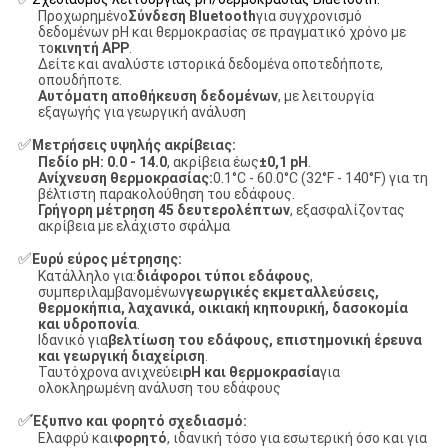
Προχωρημένο
Σύνδεση Bluetooth
για συγχρονισμό
δεδομένων pH και θερμοκρασίας σε πραγματικό χρόνο με
το
κινητή APP
.
Δείτε και αναλύστε ιστορικά δεδομένα οποτεδήποτε,
οπουδήποτε.
Αυτόματη αποθήκευση δεδομένων
, με λειτουργία
εξαγωγής για γεωργική ανάλυση
✅
Μετρήσεις υψηλής ακρίβειας:
Πεδίο pH: 0.0 - 14.0
, ακρίβεια έως
±0,1 pH
.
Ανίχνευση θερμοκρασίας:
0.1°C - 60.0°C (32°F - 140°F) για τη
βέλτιστη παρακολούθηση του εδάφους.
Γρήγορη μέτρηση 45 δευτερολέπτων
, εξασφαλίζοντας
ακρίβεια με ελάχιστο σφάλμα
✅
Ευρύ εύρος μέτρησης:
Κατάλληλο για:
διάφοροι τύποι εδάφους
,
συμπεριλαμβανομένων
γεωργικές εκμεταλλεύσεις,
θερμοκήπια, λαχανικά, οικιακή κηπουρική, δασοκομία
και υδροπονία
.
Ιδανικό για
βελτίωση του εδάφους, επιστημονική έρευνα
και γεωργική διαχείριση
.
Ταυτόχρονα ανιχνεύει
pH και θερμοκρασία
για
ολοκληρωμένη ανάλυση του εδάφους
✅
Έξυπνο και φορητό σχεδιασμό:
Ελαφρύ και
φορητό
, ιδανική τόσο για εσωτερική όσο και για