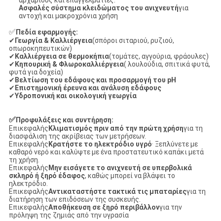
αρχάριους και επαγγελματίες.
Ασφαλές σύστημα κλειδώματος του ανιχνευτή
για
αντοχή και μακροχρόνια χρήση
✅
Πεδία εφαρμογής:
✔
Γεωργία & Καλλιέργεια
(σπόροι σιταριού, ρυζιού,
οπωροκηπευτικών)
✔
Καλλιέργεια σε θερμοκήπια
(τομάτες, αγγούρια, φράουλες)
✔
Κηπουρική & Φλωροκαλλιέργεια
( λουλούδια, σπιτικά φυτά,
φυτά για δοχεία)
✔
Βελτίωση του εδάφους και προσαρμογή του pH
✔
Επιστημονική έρευνα και ανάλυση εδάφους
✔
Υδροπονική και οικολογική γεωργία
✅
Προφυλάξεις και συντήρηση:
Επικεφαλής
Κλιματισμός πριν από την πρώτη χρήση
για τη
διασφάλιση της ακρίβειας των μετρήσεων.
Επικεφαλής
Κρατήστε το ηλεκτρόδιο υγρό
· Ξεπλύνετε με
καθαρό νερό και καλύψτε με ένα προστατευτικό καπάκι μετά
τη χρήση.
Επικεφαλής
Μην εισάγετε το ανιχνευτή σε υπερβολικά
σκληρό ή ξηρό έδαφος
, καθώς μπορεί να βλάψει το
ηλεκτρόδιο.
Επικεφαλής
Αντικαταστήστε τακτικά τις μπαταρίες
για τη
διατήρηση των επιδόσεων της συσκευής.
Επικεφαλής
Αποθήκευση σε ξηρό περιβάλλον
για την
πρόληψη της ζημιάς από την υγρασία