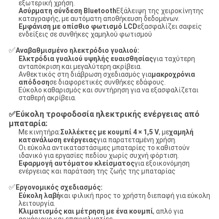
εξωτερική χρήση.
Ασύρματη σύνδεση Bluetooth
Εξάλειψη της χειροκίνητης
καταγραφής, με αυτόματη αποθήκευση δεδομένων.
Εμφάνιση με οπίσθιο φωτισμό LCD
εξασφαλίζει σαφείς
ενδείξεις σε συνθήκες χαμηλού φωτισμού
✅
Αναβαθμισμένο ηλεκτρόδιο γυαλιού:
Ελκτρόδια γυαλιού υψηλής ευαισθησίας
για ταχύτερη
ανταπόκριση και μεγαλύτερη ακρίβεια.
Ανθεκτικός στη διάβρωση σχεδιασμός για
μακροχρόνια
απόδοση
σε διαφορετικές συνθήκες εδάφους.
Εύκολο καθαρισμός και συντήρηση για να εξασφαλίζεται
σταθερή ακρίβεια.
Εύκολη τροφοδοσία ηλεκτρικής ενέργειας από
✅
μπαταρία:
Με κινητήρα:
Συλλέκτες με κουμπί 4 × 1,5 V
, με
χαμηλή
κατανάλωση ενέργειας
για παρατεταμένη χρήση.
Οι εύκολα αντικαταστάσιμες μπαταρίες το καθιστούν
ιδανικό για εργασίες πεδίου χωρίς συχνή φόρτιση.
Εφαρμογή αυτόματου κλείσματος
για εξοικονόμηση
ενέργειας και παράταση της ζωής της μπαταρίας
✅
Εργονομικός σχεδιασμός:
Εύκολη λαβή
και φιλική προς το χρήστη διεπαφή για εύκολη
λειτουργία.
Κλιματισμός και μέτρηση με ένα κουμπί
, απλό για