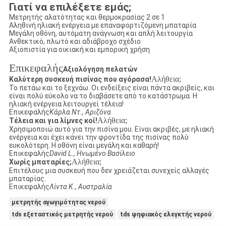
Γιατί να επιλέξετε εμάς;
Μετρητής αλατότητας και θερμοκρασίας 2 σε 1
Αληθινή ηλιακή ενέργεια με επαναφορτιζόμενη μπαταρία
Μεγάλη οθόνη, αυτόματη ανάγνωση και απλή λειτουργία
Ανθεκτικό, πλωτό και αδιάβροχο σχέδιο
Αξιοπιστία για οικιακή και εμπορική χρήση
Επικεφαλής
Αξιολόγηση πελατών
Αλήθεια;
Καλύτερη συσκευή πισίνας που αγόρασα!
Το πετάω και το ξεχνάω. Οι ενδείξεις είναι πάντα ακριβείς, και
είναι πολύ εύκολο να το διαβάσετε από το κατάστρωμα. Η
ηλιακή ενέργεια λειτουργεί τέλεια!
Επικεφαλής
Κάρλα Ντ., Αριζόνα
Αλήθεια;
Τέλεια και για λίμνες κοί!
Χρησιμοποιώ αυτό για την πισίνα μου. Είναι ακριβές, με ηλιακή
ενέργεια και έχει κάνει την φροντίδα της πισίνας πολύ
ευκολότερη. Η οθόνη είναι μεγάλη και καθαρή!
Επικεφαλής
David L., Ηνωμένο Βασίλειο
Αλήθεια;
Χωρίς μπαταρίες;
Επιτέλους μια συσκευή που δεν χρειάζεται συνεχείς αλλαγές
μπαταρίας.
Επικεφαλής
Λίντα Κ., Αυστραλία
μετρητής αγωγιμότητας νερού
tds εξεταστικός μετρητής νερού
tds ψηφιακός ελεγκτής νερού