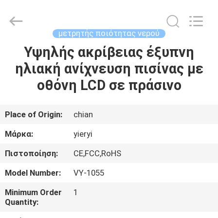
ZHEN
YIERYI
Technology
Co.,
Ltd.
μετρητής ποιότητας νερού
All
Rights
Υψηλής ακρίβειας έξυπνη
ΑΡΧΙΚΉ
Reserved.
ηλιακή ανίχνευση πισίνας με
ΣΕΛΊΔΑ
οθόνη LCD σε πράσινο
ΠΡΟΪΌΝΤΑ
Place of Origin:
chian
ΣΧΕΤΙΚΆ
Μάρκα:
yieryi
ΜΕ
Πιστοποίηση:
CE,FCC,RoHS
ΕΜΆΣ
Model Number:
VY-1055
ΓΎΡΟΣ
Minimum Order
1
Quantity:
ΕΡΓΟΣΤΑΣΊΩΝ