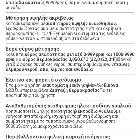
επίπεδα αλατιού
(09999ppm) σε μια ενιαία, συμπαγή πλωτή
μονάδα.
Μέτρηση υψηλής ακρίβειας
Κατασκευασμένο με
αισθητήρας υψηλής ευαισθησίας
,
εξασφαλίζοντας ακρίβεια αλατότητας ± 2% και ακρίβεια
θερμοκρασίας 0,1 °C/°F. Ενημερώνει αυτόματα τις ενδείξεις
κάθε 2 λεπτά για σταθερά αξιόπιστα δεδομένα.
Ευρύ εύρος μέτρησης
Καλύπτει
εύρος αλατότητας μεταξύ 0·999 ppm και 1000·9990
ppm
, και
εύρος θερμοκρασίας 0,050,0°C (32,0122,0°F)
Ιδανικό
για διάφορες συνθήκες νερού, συμπεριλαμβανομένων
πισίνες
αλμυρού νερού, σπα, λίμνες και ενυδρεία
.
Έξυπνο και φορητό σχεδιασμό
Έτοιμο για χρήση με
αυτόματη εκκίνηση
Μεγάλο
Εικόνα
LCD
Συμπεριλαμβάνει
Διάταξη θερμοκρασίας
Για τις
προτιμήσεις του χρήστη.
Αναβαθμισμένος αισθητήρας ηλεκτροδίων γυαλιού
Χρησιμοποιεί υψηλής ποιότητας
ηλεκτρόδιο γυαλιού
με
γρήγορη ανταπόκριση, ισχυρή αντοχή στη διάβρωση και
συμβατότητα με το τυποποιημένο υγρό βαθμονόμησης
5000μS/cm για μακροχρόνια ακρίβεια.
Περιβαλλοντικά φιλική παροχή ενέργειας