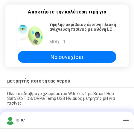
Αποκτήστε την καλύτερη τιμή για
Υψηλής ακρίβειας έξυπνη ηλιακή
ανίχνευση πισίνας με οθόνη LCD
σε πράσινο
MOQ：
1
Να συνεχίσει
μετρητής ποιότητας νερού
Πλωτό αδιάβροχο χλωρόμετρο Wifi 7 σε 1 με Smart Hub
Salt/EC/TDS/ORP&Temp USB Ηλιακός μετρητής pH για
πισίνες
YIERYI Φορητός φωτομετρικός ακριβής δοκιμαστής
jone
ποιότητας νερού για pH υπολειμματικό χλώριο συνολικό
χλώριο