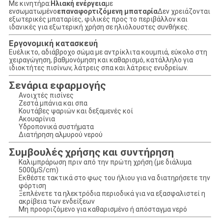
Με κινητήρα:
Ηλιακή ενέργεια
με
ενσωματωμένο
επαναφορτιζόμενη μπαταρία
Δεν χρειάζονται
εξωτερικές μπαταρίες, φιλικές προς το περιβάλλον και
ιδανικές για εξωτερική χρήση σε ηλιόλουστες συνθήκες.
Εργονομική κατασκευή
Ευέλικτο, αδιάβροχο σώμα με αντρίκλιτα κουμπιά, εύκολο στη
χειραγώγηση, βαθμονόμηση και καθαρισμό, κατάλληλο για
ιδιοκτήτες πισίνων, λάτρεις σπα και λάτρεις ενυδρείων.
Σενάρια εφαρμογής
Ανοιχτές πισίνες
Ζεστά μπάνια και σπα
Κουτάβες ψαριών και δεξαμενές κοί
Ακουαρίνια
Υδροπονικά συστήματα
Διατήρηση αλμυρού νερού
Συμβουλές χρήσης και συντήρηση
Καλιμπράρωση πριν από την πρώτη χρήση (με διάλυμα
5000μS/cm)
Εκθέστε τακτικά στο φως του ήλιου για να διατηρήσετε την
φόρτιση
Ξεπλένετε τα ηλεκτρόδια περιοδικά για να εξασφαλιστεί η
ακρίβεια των ενδείξεων
Μη προοριζόμενο για καθαρισμένο ή απόσταγμα νερό