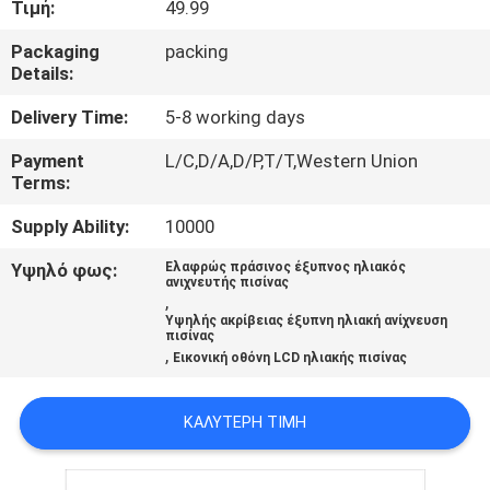
Τιμή:
49.99
ΠΟΙΟΤΙΚΌΣ
Packaging
packing
Details:
ΈΛΕΓΧΟΣ
Delivery Time:
5-8 working days
ΕΠΑΦΉ
Payment
L/C,D/A,D/P,T/T,Western Union
Terms:
ΝΈΑ
Supply Ability:
10000
Υψηλό φως:
Ελαφρώς πράσινος έξυπνος ηλιακός
ανιχνευτής πισίνας
ΌΛΕΣ
,
Υψηλής ακρίβειας έξυπνη ηλιακή ανίχνευση
ΟΙ
πισίνας
,
Εικονική οθόνη LCD ηλιακής πισίνας
ΠΕΡΙΠΤΏΣΕΙΣ
ΚΑΛΎΤΕΡΗ ΤΙΜΉ
SITEMAP