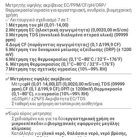
Μετρητής υψηλής ακρίβειας EC/PPM/CF/pH/ORP/
Θερμοκρασία/υγρασία για εργαστηριακή, ενυδρείο, βιομηχανική
χρήση
✅ Λειτουργικό σχεδιασμό 7 σε 1:
1.
Μέτρηση του pH (0,01-14,00)
2.
Μέτρηση EC (ηλεκτρική αγωγιμότητα) (0,00­20,00 mS/cm)
3.
Μέτρηση TDS (συνολικά διαλυμένα στερεά υλικά) (09999
ppm)
4.
Δομή CF (παράγοντας αγωγιμότητας) (0,1 ∆199,9 CF)
5.
Μέτρηση του δυναμικού μείωσης οξείδωσης (ORP) (± 1200
mV)
6.
Μέτρηση της θερμοκρασίας (0,1°C~80°C / 32°F~176°F)
6. Μέτρηση θερμοκρασίας (0,1°C~80°C / 32°F~176°F)
7
.
Μέτρηση της σχετικής υγρασίας (10%~99% RH)
✅ Μετρήσεις υψηλής ακρίβειας
Μέτρα
pH (0,01·14,00)
,
ΕΠ (0,00­20,00 mS/cm)
,
TDS (09999
ppm)
,
CF (0,1 ∆199,9 CF)
,
ΟΡΠ (± 1200mV)
,
Θερμοκρασία
(0,1~80°C)
, και
υγρασία (10%~99% RH)
±0,05pH / ±2%FS Ακριβότητα EC/TDS
Σταθερή και γρήγορη ανταπόκριση αισθητήρα
✅
Ευρύ εύρος μέτρησης
Σχεδιασμένο και για τα δύο
εργαστηριακή χρήση σε
μικροεπίπεδο
και
βιομηχανικές εφαρμογές μεγάλης
κλίμακας
Κατάλληλο για:
γλυκό νερό, θαλάσσιο νερό, νερό βρύσης,