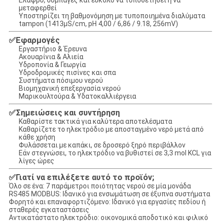
Ελαφρύ, συμπαγές και εύκολο να τοποθετηθεί ή να
μεταφερθεί
Υποστηρίζει τη βαθμονόμηση με τυποποιημένα διαλύματα
tampon (1413μS/cm, pH 4,00 / 6,86 / 9.18, 256mV)
✅
Εφαρμογές
Εργαστήριο & Έρευνα
Ακουαρίνια & Αλιεία
Υδροπονία & Γεωργία
Υδροδρομικές πισίνες και σπα
Συστήματα πόσιμου νερού
Βιομηχανική επεξεργασία νερού
Μαρικουλτούρα & Υδατοκαλλιέργεια
✅
Σημειώσεις και συντήρηση
Καθαρίστε τακτικά για καλύτερα αποτελέσματα
Καθαρίζετε το ηλεκτρόδιο με αποσταγμένο νερό μετά από
κάθε χρήση
Φυλάσσεται με καπάκι, σε δροσερό ξηρό περιβάλλον
Εάν στεγνώσει, το ηλεκτρόδιο να βυθιστεί σε 3,3 mol KCL για
λίγες ώρες
✅
Γιατί να επιλέξετε αυτό το προϊόν;
Όλο σε ένα: 7 παράμετροι ποιότητας νερού σε μία μονάδα
RS485 MODBUS: Ιδανικό για ενσωμάτωση σε έξυπνα συστήματα
Φορητό και επαναφορτιζόμενο: Ιδανικό για εργασίες πεδίου ή
σταθερές εγκαταστάσεις
Αντικατάστατο ηλεκτρόδιο: οικονομικά αποδοτικό και φιλικό