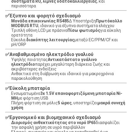
συστήματα RO, λίμνες υδατοκαλλιέργειας
, και
περισσότερα
✅
Έξυπνο και φορητό σχεδιασμό
Μονάδα επικοινωνίας RS485
∆ Υποστήριξη
Πρωτόκολλο
MODBUS RTU
, ιδανικό για έξυπνα συστήματα ελέγχου
Τριπλή οθόνη LCD με πράσινο
Πίσω φωτισμός
για εύκολη
ορατότητα
Εύκολα.
διακόπτης λειτουργίας
μεταξύ EC/PPM/CF και
pH/ORP
✅
Αναβαθμισμένο ηλεκτρόδιο γυαλιού
Υψηλής ποιότητας
Αντικατάστατο γυάλινο
ηλεκτρόδιο
παρέχει μεγαλύτερη διάρκεια ζωής και
ακριβέστερες ενδείξεις
Ανθεκτικό στη διάβρωση και ιδανικό για μακροχρόνια
παρακολούθηση
✅
Εύκολη μπαταρία
Ενσωματωμένο
3x 1.5V επαναφορτιζόμενη μπαταρία Ni-
MH
με φόρτιση USB
Πλήρη φόρτιση σε μόλις
5 ώρες
, υποστηρίζει
μακρά συνεχή
χρήση
✅
Εργονομικό και βιομηχανικό σχεδιασμό
Διορισμός ανθεκτικότητας στο νερό IP65
διασφαλίζει
την ασφαλή χρήση σε υγρό περιβάλλον