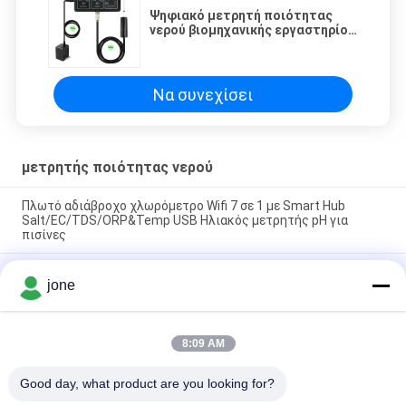
Ψηφιακό μετρητή ποιότητας
νερού βιομηχανικής εργαστηρίου
EC/PPM/pH/ORP/Temp
Να συνεχίσει
μετρητής ποιότητας νερού
Πλωτό αδιάβροχο χλωρόμετρο Wifi 7 σε 1 με Smart Hub
Salt/EC/TDS/ORP&Temp USB Ηλιακός μετρητής pH για
πισίνες
YIERYI Φορητός φωτομετρικός ακριβής δοκιμαστής
jone
ποιότητας νερού για pH υπολειμματικό χλώριο συνολικό
χλώριο
Tuya Wifi Online EC Monitoring Controller ph Meter με
8:09 AM
λειτουργία καταγραφής δεδομένων Υδροπονικός δοκιμαστής
παρακολούθησης ποιότητας νερού
Good day, what product are you looking for?