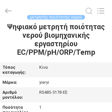
ZHEN
YIERYI
Technology
Co.,
Ltd.
μετρητής ποιότητας νερού
All
Rights
Ψηφιακό μετρητή ποιότητας
ΑΡΧΙΚΉ
Reserved.
νερού βιομηχανικής
ΣΕΛΊΔΑ
εργαστηρίου
ΠΡΟΪΌΝΤΑ
EC/PPM/pH/ORP/Temp
ΣΧΕΤΙΚΆ
Τόπος
Κίνα
καταγωγής:
ΜΕ
ΕΜΆΣ
Μάρκα:
yieryi
Αριθμό
RS485-3178-ΕΕ
μοντέλου:
ΓΎΡΟΣ
ΕΡΓΟΣΤΑΣΊΩΝ
Ποσότητα
1