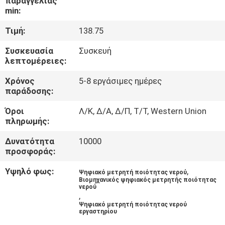
παραγγελίας
min:
ΠΟΙΟΤΙΚΌΣ
Τιμή:
138.75
ΈΛΕΓΧΟΣ
Συσκευασία
Συσκευή
λεπτομέρειες:
ΕΠΑΦΉ
Χρόνος
5-8 εργάσιμες ημέρες
παράδοσης:
ΝΈΑ
Όροι
Λ/Κ, Δ/Α, Δ/Π, Τ/Τ, Western Union
πληρωμής:
ΌΛΕΣ
Δυνατότητα
10000
προσφοράς:
ΟΙ
ΠΕΡΙΠΤΏΣΕΙΣ
Υψηλό φως:
,
Ψηφιακό μετρητή ποιότητας νερού
Βιομηχανικός ψηφιακός μετρητής ποιότητας
νερού
,
SITEMAP
Ψηφιακό μετρητή ποιότητας νερού
εργαστηρίου