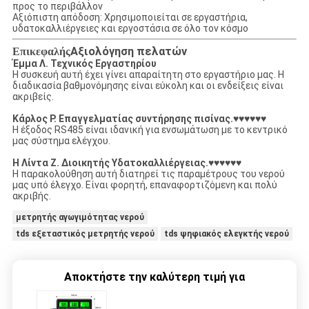
προς το περιβάλλον
Αξιόπιστη απόδοση: Χρησιμοποιείται σε εργαστήρια,
υδατοκαλλιέργειες και εργοστάσια σε όλο τον κόσμο
Αξιολόγηση πελατών
Επικεφαλής
Έμμα Λ. Τεχνικός Εργαστηρίου
Η συσκευή αυτή έχει γίνει απαραίτητη στο εργαστήριο μας. Η
διαδικασία βαθμονόμησης είναι εύκολη και οι ενδείξεις είναι
ακριβείς.
Κάρλος Ρ. Επαγγελματίας συντήρησης πισίνας.
♥
♥
♥
♥
♥
♥
Η έξοδος RS485 είναι ιδανική για ενσωμάτωση με το κεντρικό
μας σύστημα ελέγχου.
Η Λίντα Ζ. Διοικητής Υδατοκαλλιέργειας.
♥
♥
♥
♥
♥
♥
Η παρακολούθηση αυτή διατηρεί τις παραμέτρους του νερού
μας υπό έλεγχο. Είναι φορητή, επαναφορτιζόμενη και πολύ
ακριβής.
μετρητής αγωγιμότητας νερού
tds εξεταστικός μετρητής νερού
tds ψηφιακός ελεγκτής νερού
Αποκτήστε την καλύτερη τιμή για