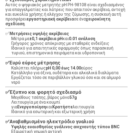
Αυτός ο ψηφιακός μετρητής pH PH-98108 είναι σχεδιασμένος
για επαγγελματίες και λάτρεις που απαιτούν ακρίβεια, αντοχή
και ευκολία χρήσης.ή ελέγχου της ζύμωσης, η συσκευή αυτή
προσφέρει
εργαστηριακή ακρίβεια
σε ένα
χειροκίνητη
σχεδίαση
.
✅
Μετρήσεις υψηλής ακρίβειας
Μέτρα με
±0,1 ακρίβεια pH
και
0.01 ανάλυση
Γρήγορος χρόνος απόκρισης με σταθερές ενδείξεις
Ιδανικό για απαιτητικές εφαρμογές όπως παρασκευή
τυριού, επιστημονικά πειράματα και υδροπονική
Ευρύ εύρος μέτρησης
✅
Καλύπτει πλήρως
pH 0,00 έως 14.00
εύρος
Κατάλληλο για όξινα, ουδέτερα και αλκαλικά διαλύματα
Εργάζεται τόσο σε περιβάλλον γλυκού όσο και σε αλμυρό
νερό
Έξυπνο και φορητό σχεδιασμό
✅
Μεγέθους τσέπης, βάρος μόνο
57g
Λειτουργία με ένα κουμπί
για
Ενεργοποίηση
και
Κρατήστε
λειτουργία
Ιδανικό για εσωτερική και εξωτερική χρήση
Αναβαθμισμένο ηλεκτρόδιο γυαλιού
✅
Υψηλής ευαισθησίας γυάλινος ανιχνευτής τύπου BNC
Εξαιρετική χημική αντοχή