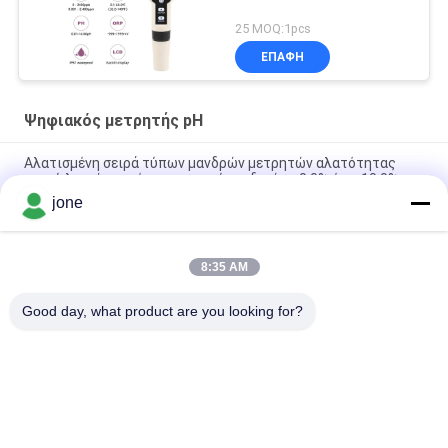
25 MOQ:1pcs
ΕΠΑΦΉ
Ψηφιακός μετρητής pH
Αλατισμένη σειρά τύπων μανδρών μετρητών αλατότητας
νερού λιμνών ποιότητας νερού ενυδρείων 0,0% έως 10,0%
jone
Υψηλός ακρίβειας μανδρών τύπων μετρητής pH Ortable
ψηφιακός για το νερό, μέγεθος 20*27mm
8:35 AM
Ηλεκτρονικός ψηφιακός μετρητής pH υψηλής ακρίβειας για
το χυμό/το γάλα/το υγρό απορρυπαντικό
Good day, what product are you looking for?
Λαϊκή κατηγορία
Όλα
Μετρητής PH 
Μετρητής 
Bluetooth
Εδαφολογικής 
Γονιμότητας