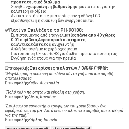
προστατευτικό διάλυμα
Συνήθως
χειροκίνητη βαθμονόμηση
συνιστάται για την
καλύτερη ακρίβεια
Αντικαταστήστε τις μπαταρίες εάν η οθόνη LCD
εξασθενήσει ή η συσκευή δεν ενεργοποιείται
Γιατί να Επιλέξετε το PH-98108;
✅
Εμπιστευμένος από επαγγελματίες
πάνω από 40 χώρες
0.01 ακρίβεια
,
Αεροπορικά συστήματα
,
και
Αντικατάστατος ανιχνευτής
Απλή διεπαφή με ισχυρό σχεδιασμό
Πιστοποίηση CE και RoHS για διεθνή πρότυπα ποιότητας
Εγγύηση ενός έτους για την ηρεμία
Επικρίσεις πελατών / 3条客户评价:
Επικεφαλής
"Μεγάλη μικρή συσκευή που δίνει πάντα γρήγορα και ακριβή
αποτελέσματα.
Επικεφαλής
Κέβιν, Αυστραλία
"Πολύ καλή ποιότητα και εύκολη στη χρήση.
Επικεφαλής
Λίντα, Καναδάς
"Δουλεύω σε εργαστήριο τροφίμων και χρειαζόμουν ένα
εφεδρικό τεστάρ pH. Αυτό είναι εκπληκτικά ακριβές και σταθερό
για την τιμή!"
Επικεφαλής
Κάρλος, Ισπανία
πρακτικός μετρητής pH
ελεγκτής μανδρών pH