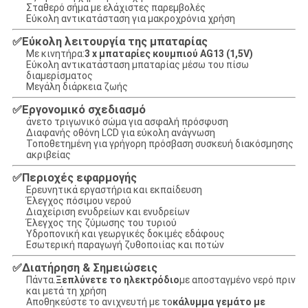
Σταθερό σήμα με ελάχιστες παρεμβολές
Εύκολη αντικατάσταση για μακροχρόνια χρήση
Εύκολη λειτουργία της μπαταρίας
✅
Με κινητήρα:
3 x μπαταρίες κουμπιού AG13 (1,5V)
Εύκολη αντικατάσταση μπαταρίας μέσω του πίσω
διαμερίσματος
Μεγάλη διάρκεια ζωής
Εργονομικό σχεδιασμό
✅
άνετο τριγωνικό σώμα για ασφαλή πρόσφυση
Διαφανής οθόνη LCD για εύκολη ανάγνωση
Τοποθετημένη για γρήγορη πρόσβαση συσκευή διακόσμησης
ακριβείας
Περιοχές εφαρμογής
✅
Ερευνητικά εργαστήρια και εκπαίδευση
Έλεγχος πόσιμου νερού
Διαχείριση ενυδρείων και ενυδρείων
Έλεγχος της ζύμωσης του τυριού
Υδροπονική και γεωργικές δοκιμές εδάφους
Εσωτερική παραγωγή ζυθοποιίας και ποτών
Διατήρηση & Σημειώσεις
✅
Πάντα.
Ξεπλύνετε το ηλεκτρόδιο
με αποσταγμένο νερό πριν
και μετά τη χρήση
Αποθηκεύστε το ανιχνευτή με το
κάλυμμα γεμάτο με