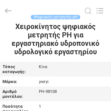
ZHEN
YIERYI
Technology
Co.,
Ltd.
Ψηφιακός μετρητής pH
All
Rights
Χειροκίνητος ψηφιακός
ΑΡΧΙΚΉ
Reserved.
μετρητής PH για
ΣΕΛΊΔΑ
εργαστηριακό υδροπονικό
ΠΡΟΪΌΝΤΑ
υδρολογικό εργαστηρίου
ΣΧΕΤΙΚΆ
Τόπος
Κίνα
καταγωγής:
ΜΕ
ΕΜΆΣ
Μάρκα:
yieryi
Αριθμό
PH-98108
μοντέλου:
ΓΎΡΟΣ
ΕΡΓΟΣΤΑΣΊΩΝ
Ποσότητα
1