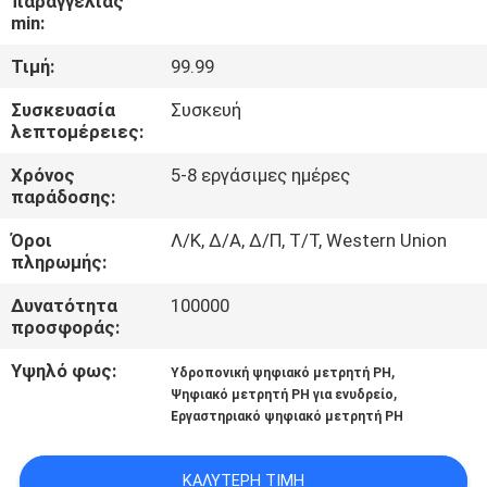
παραγγελίας
min:
ΠΟΙΟΤΙΚΌΣ
Τιμή:
99.99
ΈΛΕΓΧΟΣ
Συσκευασία
Συσκευή
λεπτομέρειες:
ΕΠΑΦΉ
Χρόνος
5-8 εργάσιμες ημέρες
παράδοσης:
ΝΈΑ
Όροι
Λ/Κ, Δ/Α, Δ/Π, Τ/Τ, Western Union
πληρωμής:
ΌΛΕΣ
Δυνατότητα
100000
προσφοράς:
ΟΙ
ΠΕΡΙΠΤΏΣΕΙΣ
Υψηλό φως:
,
Υδροπονική ψηφιακό μετρητή PH
,
Ψηφιακό μετρητή PH για ενυδρείο
Εργαστηριακό ψηφιακό μετρητή PH
SITEMAP
ΚΑΛΎΤΕΡΗ ΤΙΜΉ