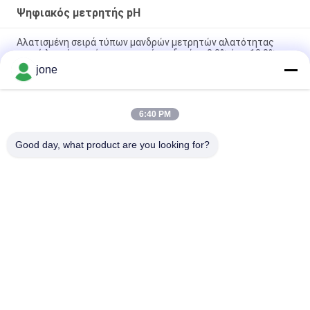
Ψηφιακός μετρητής pH
Αλατισμένη σειρά τύπων μανδρών μετρητών αλατότητας
νερού λιμνών ποιότητας νερού ενυδρείων 0,0% έως 10,0%
jone
Υψηλός ακρίβειας μανδρών τύπων μετρητής pH Ortable
ψηφιακός για το νερό, μέγεθος 20*27mm
6:40 PM
Ηλεκτρονικός ψηφιακός μετρητής pH υψηλής ακρίβειας για
το χυμό/το γάλα/το υγρό απορρυπαντικό
Good day, what product are you looking for?
Λαϊκή κατηγορία
Όλα
Μετρητής PH 
Μετρητής 
Bluetooth
Εδαφολογικής 
Γονιμότητας
Μετρητής 
Ψηφιακός 
Ποιότητας Νερού
Μετρητής PH
Ελεγκτής 
Χέρι - Κρατημένο 
Εδαφολογικής 
Refractometer