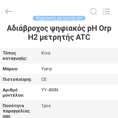
ZHEN
YIERYI
Technology
Co.,
Ltd.
Ψηφιακός μετρητής pH
All
Rights
Αδιάβροχος ψηφιακός pH Orp
ΑΡΧΙΚΉ
Reserved.
H2 μετρητής ATC
ΣΕΛΊΔΑ
ΠΡΟΪΌΝΤΑ
Τόπος
Κίνα
καταγωγής:
ΣΧΕΤΙΚΆ
Μάρκα:
Yieryi
ΜΕ
Πιστοποίηση:
CE
ΕΜΆΣ
Αριθμό
YY-400N
μοντέλου:
ΓΎΡΟΣ
Ποσότητα
1pcs
παραγγελίας
ΕΡΓΟΣΤΑΣΊΩΝ
min: