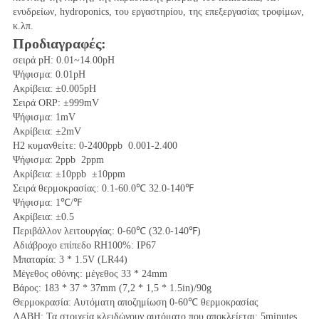
ενυδρείων, hydroponics, του εργαστηρίου, της επεξεργασίας τροφίμων, 
κ.λπ.
Προδιαγραφές:
σειρά pH: 0.01~14.00pH
Ψήφισμα: 0.01pH
Ακρίβεια: ±0.005pH
Σειρά ORP: ±999mV
Ψήφισμα: 1mV
Ακρίβεια: ±2mV
H2 κυμανθείτε: 0-2400ppb  0.001-2.400
Ψήφισμα: 2ppb  2ppm
Ακρίβεια: ±10ppb  ±10ppm
Σειρά θερμοκρασίας: 0.1-60.0℃ 32.0-140℉
Ψήφισμα: 1℃/℉
Ακρίβεια: ±0.5
Περιβάλλον λειτουργίας: 0-60℃ (32.0-140℉) 
Αδιάβροχο επίπεδο RH100%: IP67
Μπαταρία: 3 * 1.5V (LR44)
Μέγεθος οθόνης: μέγεθος 33 * 24mm
Βάρος: 183 * 37 * 37mm (7,2 * 1,5 * 1.5in)/90g
Θερμοκρασία: Αυτόματη αποζημίωση 0-60℃ θερμοκρασίας
ΛΑΒΗ: Τα στοιχεία κλειδώνουν αυτόματο που αποκλείεται: 5minutes