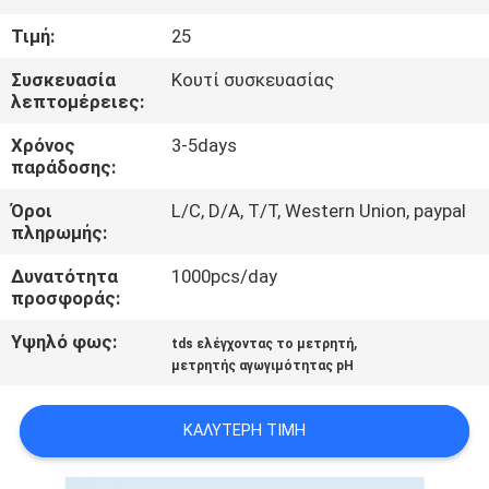
Τιμή:
25
ΠΟΙΟΤΙΚΌΣ
Συσκευασία
Κουτί συσκευασίας
ΈΛΕΓΧΟΣ
λεπτομέρειες:
Χρόνος
3-5days
ΕΠΑΦΉ
παράδοσης:
Όροι
L/C, D/A, T/T, Western Union, paypal
ΝΈΑ
πληρωμής:
Δυνατότητα
1000pcs/day
ΌΛΕΣ
προσφοράς:
ΟΙ
Υψηλό φως:
,
tds ελέγχοντας το μετρητή
ΠΕΡΙΠΤΏΣΕΙΣ
μετρητής αγωγιμότητας pH
ΚΑΛΎΤΕΡΗ ΤΙΜΉ
SITEMAP