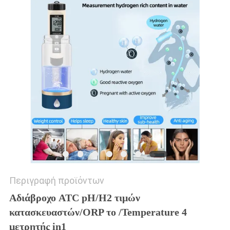
PRIVACY
POLICY
Περιγραφή προϊόντων
Αδιάβροχο ATC pH/H2 τιμών 
κατασκευαστών/ORP το /Temperature 4 
μετρητής in1