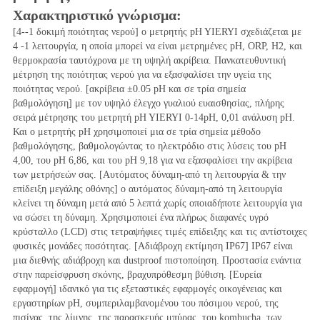
Χαρακτηριστικό γνώρισμα:
[4--1 δοκιμή ποιότητας νερού] ο μετρητής pH YIERYI σχεδιάζεται με 
4 -1 λειτουργία, η οποία μπορεί να είναι μετρημένες pH, ORP, H2, και 
θερμοκρασία ταυτόχρονα με τη υψηλή ακρίβεια. Πανκατευθυντική 
μέτρηση της ποιότητας νερού για να εξασφαλίσει την υγεία της 
ποιότητας νερού. [ακρίβεια ±0.05 pH και σε τρία σημεία 
βαθμολόγηση] με τον υψηλό έλεγχο γυαλιού ευαισθησίας, πλήρης 
σειρά μέτρησης του μετρητή pH YIERYI 0-14pH, 0,01 ανάλυση pH. 
Και ο μετρητής pH χρησιμοποιεί μια σε τρία σημεία μέθοδο 
βαθμολόγησης, βαθμολογώντας το ηλεκτρόδιο στις λύσεις του pH 
4,00, του pH 6,86, και του pH 9,18 για να εξασφαλίσει την ακρίβεια 
των μετρήσεών σας. [Αυτόματος δύναμη-από τη λειτουργία & την 
επίδειξη μεγάλης οθόνης] ο αυτόματος δύναμη-από τη λειτουργία 
κλείνει τη δύναμη μετά από 5 λεπτά χωρίς οποιαδήποτε λειτουργία για 
να σώσει τη δύναμη. Χρησιμοποιεί ένα πλήρως διαφανές υγρό 
κρύσταλλο (LCD) στις τετραψήφιες τιμές επίδειξης και τις αντίστοιχες 
φυσικές μονάδες ποσότητας. [Αδιάβροχη εκτίμηση IP67] IP67 είναι 
μια διεθνής αδιάβροχη και dustproof πιστοποίηση. Προστασία ενάντια 
στην παρείσφρυση σκόνης, βραχυπρόθεσμη βύθιση. [Ευρεία 
εφαρμογή] ιδανικό για τις εξεταστικές εφαρμογές οικογένειας και 
εργαστηρίων pH, συμπεριλαμβανομένου του πόσιμου νερού, της 
πισίνας, της λίμνης, της παρασκευής μπύρας, του kombucha, των 