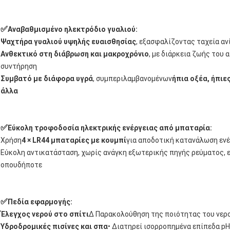
✅
Αναβαθμισμένο ηλεκτρόδιο γυαλιού:
Ψαχτήρα γυαλιού υψηλής ευαισθησίας
, εξασφαλίζοντας ταχεία αν
Ανθεκτικό στη διάβρωση και μακροχρόνιο
, με διάρκεια ζωής του
συντήρηση
Συμβατό με διάφορα υγρά
, συμπεριλαμβανομένων
ήπια οξέα, ήπιε
άλλα
✅
Εύκολη τροφοδοσία ηλεκτρικής ενέργειας από μπαταρία:
Χρήση
4 × LR44 μπαταρίες με κουμπί
για αποδοτική κατανάλωση ενέ
Εύκολη αντικατάσταση, χωρίς ανάγκη εξωτερικής πηγής ρεύματος, 
οπουδήποτε
✅
Πεδία εφαρμογής:
Έλεγχος νερού στο σπίτι
∆ Παρακολούθηση της ποιότητας του νερο
Υδροδρομικές πισίνες και σπα
• Διατηρεί ισορροπημένα επίπεδα p