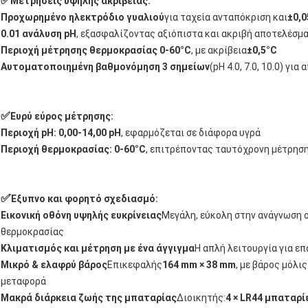
✅
Μετρήσεις υψηλής ακρίβειας:
Προχωρημένο ηλεκτρόδιο γυαλιού
για ταχεία ανταπόκριση και
±0,0
0.01 ανάλυση pH
, εξασφαλίζοντας αξιόπιστα και ακριβή αποτελέσμ
Περιοχή μέτρησης θερμοκρασίας 0-60°C
, με ακρίβεια
±0,5°C
Αυτοματοποιημένη βαθμονόμηση 3 σημείων
(pH 4.0, 7.0, 10.0) γ
✅
Ευρύ εύρος μέτρησης:
Περιοχή pH: 0,00-14,00 pH
, εφαρμόζεται σε διάφορα υγρά
Περιοχή θερμοκρασίας: 0-60°C
, επιτρέποντας ταυτόχρονη μέτρησ
✅
Έξυπνο και φορητό σχεδιασμό:
Εικονική οθόνη υψηλής ευκρίνειας
Μεγάλη, εύκολη στην ανάγνωση ο
θερμοκρασίας
Κλιματισμός και μέτρηση με ένα άγγιγμα
Η απλή λειτουργία για ε
Μικρό & ελαφρύ βάρος
Επικεφαλής
164 mm × 38 mm
, με βάρος μόλις
μεταφορά
Μακρά διάρκεια ζωής της μπαταρίας
Διοικητής:
4 × LR44 μπαταρί