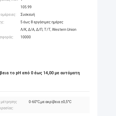
105.99
ομέρειες:
Συσκευή
ης:
5 έως 8 εργάσιμες ημέρες
Λ/Κ, Δ/Α, Δ/Π, Τ/Τ, Western Union
σφοράς:
10000
βεια το pH από 0 έως 14,00 με αυτόματη
 μέτρησης
0-60°C,με ακρίβεια ±0,5°C
κρασίας: