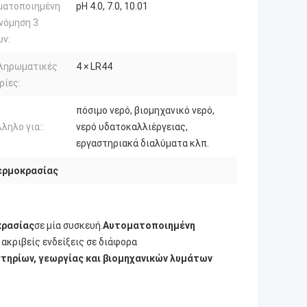
ματοποιημένη
pH 4.0, 7.0, 10.01
νόμηση 3
ων:
ληρωματικές
4 × LR44
ρίες:
πόσιμο νερό, βιομηχανικό νερό,
ληλο για::
νερό υδατοκαλλιέργειας,
εργαστηριακά διαλύματα κλπ.
ερμοκρασίας
κρασίας
σε μία συσκευή.
Αυτοματοποιημένη
ακριβείς ενδείξεις σε διάφορα
στηρίων, γεωργίας και βιομηχανικών λυμάτων