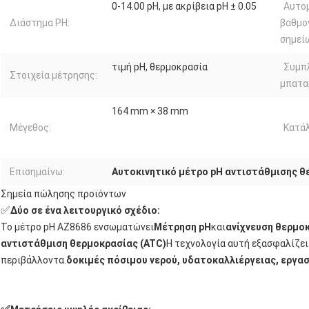
0-14.00 pH, με ακρίβεια pH ± 0.05
Αυτο
Διάστημα PH:
βαθμο
σημεί
τιμή pH, θερμοκρασία
Συμπ
Στοιχεία μέτρησης:
μπατα
164 mm × 38 mm
Μέγεθος:
Κατάλ
Επισημαίνω:
Αυτοκινητικό μέτρο pH αντιστάθμισης θ
Σημεία πώλησης προϊόντων
✅
Δύο σε ένα λειτουργικό σχέδιο:
Το μέτρο pH AZ8686 ενσωματώνει
Μέτρηση pH
και
ανίχνευση θερμο
αντιστάθμιση θερμοκρασίας (ATC)
Η τεχνολογία αυτή εξασφαλίζει 
περιβάλλοντα.
δοκιμές πόσιμου νερού, υδατοκαλλιέργειας, εργα