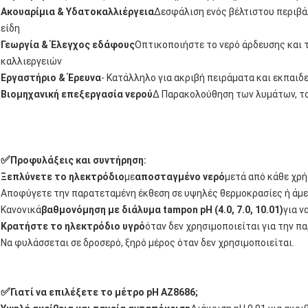
Ακουαρίμια & Υδατοκαλλιέργεια
∆εσφάλιση ενός βέλτιστου περιβάλ
είδη
Γεωργία & Έλεγχος εδάφους
Οπτικοποιήστε το νερό άρδευσης και 
καλλιεργειών
Εργαστήριο & Έρευνα
- Κατάλληλο για ακριβή πειράματα και εκπαι
Βιομηχανική επεξεργασία νερού
∆ Παρακολούθηση των λυμάτων, το
✅
Προφυλάξεις και συντήρηση:
Ξεπλύνετε το ηλεκτρόδιο
με
αποσταγμένο νερό
μετά από κάθε χρή
Αποφύγετε την παρατεταμένη έκθεση σε υψηλές θερμοκρασίες ή άμεσ
Κανονικά
βαθμονόμηση με διάλυμα tampon pH (4.0, 7.0, 10.01)
για ν
Κρατήστε το ηλεκτρόδιο υγρό
όταν δεν χρησιμοποιείται για την 
Να φυλάσσεται σε δροσερό, ξηρό μέρος όταν δεν χρησιμοποιείται.
✅
Γιατί να επιλέξετε το μέτρο pH AZ8686;