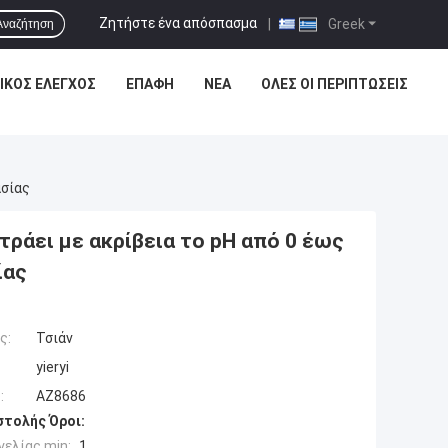
Ζητήστε ένα απόσπασμα
|
Greek
Αναζήτηση
ΙΚΌΣ ΈΛΕΓΧΟΣ
ΕΠΑΦΉ
ΝΈΑ
ΌΛΕΣ ΟΙ ΠΕΡΙΠΤΏΣΕΙΣ
ασίας
ράει με ακρίβεια το pH από 0 έως
ίας
ς:
Τσιάν
yieryi
:
AZ8686
τολής Όροι:
ελίας min:
1