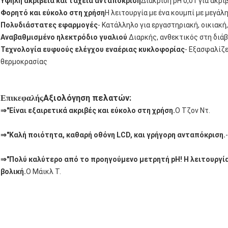
Υψηλή ακρίβεια και ταχεία ανταπόκριση
Διάκριση pH 0,01 για ακρι
Φορητό και εύκολο στη χρήση
Η λειτουργία με ένα κουμπί με μεγάλ
Πολυδιάστατες εφαρμογές
- Κατάλληλο για εργαστηριακή, οικιακή
Αναβαθμισμένο ηλεκτρόδιο γυαλιού
∆ιαρκής, ανθεκτικός στη διά
Τεχνολογία ευφυούς ελέγχου εναέριας κυκλοφορίας
- Εξασφαλίζε
θερμοκρασίας
Αξιολόγηση πελατών:
Επικεφαλής
⇒
"Είναι εξαιρετικά ακριβές και εύκολο στη χρήση.
Ο Τζον Ντ.
⇒
"Καλή ποιότητα, καθαρή οθόνη LCD, και γρήγορη ανταπόκριση.
⇒
"Πολύ καλύτερο από το προηγούμενο μετρητή pH! Η λειτουργί
βολική.
Ο Μάικλ Τ.