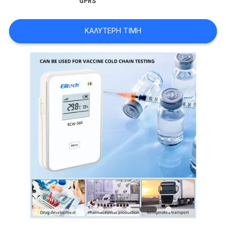
GPRS
PRIVACY
POLICY
ΚΑΛΎΤΕΡΗ ΤΙΜΉ