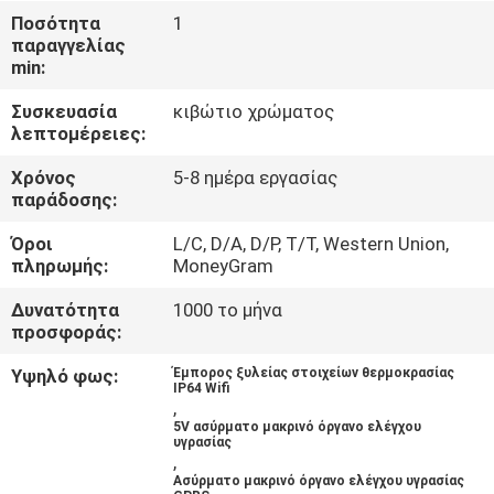
Ποσότητα
1
παραγγελίας
ΠΟΙΟΤΙΚΌΣ
min:
ΈΛΕΓΧΟΣ
Συσκευασία
κιβώτιο χρώματος
λεπτομέρειες:
ΕΠΑΦΉ
Χρόνος
5-8 ημέρα εργασίας
παράδοσης:
ΝΈΑ
Όροι
L/C, D/A, D/P, T/T, Western Union,
πληρωμής:
MoneyGram
ΌΛΕΣ
Δυνατότητα
1000 το μήνα
προσφοράς:
ΟΙ
ΠΕΡΙΠΤΏΣΕΙΣ
Υψηλό φως:
Έμπορος ξυλείας στοιχείων θερμοκρασίας
IP64 Wifi
,
5V ασύρματο μακρινό όργανο ελέγχου
SITEMAP
υγρασίας
,
Ασύρματο μακρινό όργανο ελέγχου υγρασίας