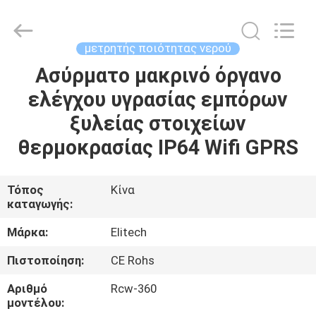
ZHEN
YIERYI
Technology
Co.,
Ltd.
μετρητής ποιότητας νερού
All
Rights
Ασύρματο μακρινό όργανο
ΑΡΧΙΚΉ
Reserved.
ελέγχου υγρασίας εμπόρων
ΣΕΛΊΔΑ
ξυλείας στοιχείων
ΠΡΟΪΌΝΤΑ
θερμοκρασίας IP64 Wifi GPRS
ΣΧΕΤΙΚΆ
Τόπος
Κίνα
καταγωγής:
ΜΕ
ΕΜΆΣ
Μάρκα:
Elitech
Πιστοποίηση:
CE Rohs
ΓΎΡΟΣ
Αριθμό
Rcw-360
ΕΡΓΟΣΤΑΣΊΩΝ
μοντέλου: