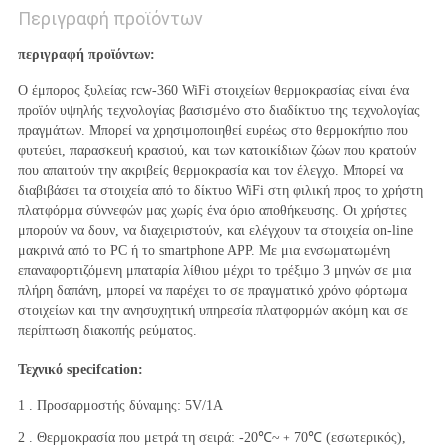
Περιγραφή προϊόντων
περιγραφή προϊόντων:
Ο έμπορος ξυλείας rcw-360 WiFi στοιχείων θερμοκρασίας είναι ένα 
προϊόν υψηλής τεχνολογίας βασισμένο στο διαδίκτυο της τεχνολογίας 
πραγμάτων. Μπορεί να χρησιμοποιηθεί ευρέως στο θερμοκήπιο που 
φυτεύει, παρασκευή κρασιού, και των κατοικίδιων ζώων που κρατούν 
που απαιτούν την ακριβείς θερμοκρασία και τον έλεγχο. Μπορεί να 
διαβιβάσει τα στοιχεία από το δίκτυο WiFi στη φιλική προς το χρήστη 
πλατφόρμα σύννεφών μας χωρίς ένα όριο αποθήκευσης. Οι χρήστες 
μπορούν να δουν, να διαχειριστούν, και ελέγχουν τα στοιχεία on-line 
μακρινά από το PC ή το smartphone APP. Με μια ενσωματωμένη 
επαναφορτιζόμενη μπαταρία λίθιου μέχρι το τρέξιμο 3 μηνών σε μια 
πλήρη δαπάνη, μπορεί να παρέχει το σε πραγματικό χρόνο φόρτωμα 
στοιχείων και την ανησυχητική υπηρεσία πλατφορμών ακόμη και σε 
περίπτωση διακοπής ρεύματος.
Τεχνικό specifcation:
1 . Προσαρμοστής δύναμης: 5V/1A
2 . Θερμοκρασία που μετρά τη σειρά: -20℃~﹢70℃ (εσωτερικός), 