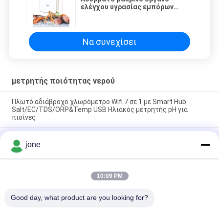
ελέγχου υγρασίας εμπόρων
ξυλείας στοιχείων
θερμοκρασίας IP64 Wifi GPRS
Να συνεχίσει
μετρητής ποιότητας νερού
Πλωτό αδιάβροχο χλωρόμετρο Wifi 7 σε 1 με Smart Hub
Salt/EC/TDS/ORP&Temp USB Ηλιακός μετρητής pH για
πισίνες
YIERYI Φορητός φωτομετρικός ακριβής δοκιμαστής
jone
ποιότητας νερού για pH υπολειμματικό χλώριο συνολικό
χλώριο
Tuya Wifi Online EC Monitoring Controller ph Meter με
10:09 PM
λειτουργία καταγραφής δεδομένων Υδροπονικός δοκιμαστής
παρακολούθησης ποιότητας νερού
Good day, what product are you looking for?
Λαϊκή κατηγορία
Όλα