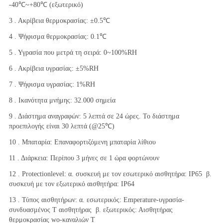
-40℃~+80℃ (εξωτερικό)
3 . Ακρίβεια θερμοκρασίας: ±0.5℃
4 . Ψήφισμα θερμοκρασίας: 0.1℃
5 . Υγρασία που μετρά τη σειρά: 0~100%RH
6 . Ακρίβεια υγρασίας: ±5%RH
7 . Ψήφισμα υγρασίας: 1%RH
8 . Ικανότητα μνήμης: 32.000 σημεία
9 . Διάστημα αναγραφών: 5 λεπτά σε 24 ώρες. Το διάστημα 
προεπιλογής είναι 30 λεπτά (@25℃)
10 . Μπαταρία: Επαναφορτιζόμενη μπαταρία λίθιου
11 . Διάρκεια: Περίπου 3 μήνες σε 1 ώρα φορτώνουν
12 . Protectionlevel: α. συσκευή με τον εσωτερικό αισθητήρα: IP65  β. 
συσκευή με τον εξωτερικό αισθητήρα: IP64
13 . Τύπος αισθητήρων: α. εσωτερικός: Emperature-υγρασία-
συνδυασμένος Τ αισθητήρας  β. εξωτερικός: Αισθητήρας 
θερμοκρασίας wo-καναλιών Τ