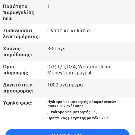
Ποσότητα
1
παραγγελίας
ΠΟΙΟΤΙΚΌΣ
min:
ΈΛΕΓΧΟΣ
Συσκευασία
Πλαστικό κιβώτιο
λεπτομέρειες:
ΕΠΑΦΉ
Χρόνος
3-5days
παράδοσης:
ΝΈΑ
Όροι
D/P, T/T, D/A, Western Union,
πληρωμής:
MoneyGram, paypal
ΌΛΕΣ
Δυνατότητα
1000 ανά ημέρα
προσφοράς:
ΟΙ
ΠΕΡΙΠΤΏΣΕΙΣ
Υψηλό φως:
Hydroponics μετρητής εδαφολογικών
συσκευών ανάλυσης
,
,
Hydroponics μετρητής ΕΚ
Θρεπτικός μετρητής ροπάλων ΕΚ
SITEMAP