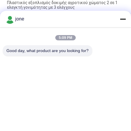
Πλαστικός εξοπλισμός δοκιμής αγροτικού χώματος 2 σε 1
ελεγκτή γονιμότητας με 3 ελέγχους
jone
Ανιχνευτής εδάφους πολλαπλών λειτουργιών 6 σε 1
εδάφους εδάφους για την παρακολούθηση της ανάπτυξης
των φυτών
5:09 PM
Ανιχνευτής εδάφους YiERYi 6-IN-1 3,5-9pH/0-99% υγρασία/0-
3000μs/cm Γόνιμη 90° περιστρεφόμενη οθόνη
Good day, what product are you looking for?
Λαϊκή κατηγορία
Όλα
Μετρητής PH 
Μετρητής 
Bluetooth
Εδαφολογικής 
Γονιμότητας
Μετρητής 
Ψηφιακός 
Ποιότητας Νερού
Μετρητής PH
Ελεγκτής 
Χέρι - Κρατημένο 
Εδαφολογικής 
Refractometer
Υγρασίας