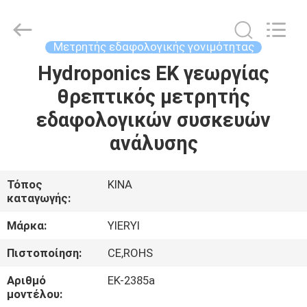
ZHEN
YIERYI
Technology
Co.,
Ltd.
Μετρητής εδαφολογικής γονιμότητας
All
Rights
Hydroponics ΕΚ γεωργίας
ΑΡΧΙΚΉ
Reserved.
θρεπτικός μετρητής
ΣΕΛΊΔΑ
εδαφολογικών συσκευών
ΠΡΟΪΌΝΤΑ
ανάλυσης
ΣΧΕΤΙΚΆ
Τόπος
ΚΙΝΑ
καταγωγής:
ΜΕ
ΕΜΆΣ
Μάρκα:
YIERYI
Πιστοποίηση:
CE,ROHS
ΓΎΡΟΣ
Αριθμό
ΕΚ-2385a
ΕΡΓΟΣΤΑΣΊΩΝ
μοντέλου: