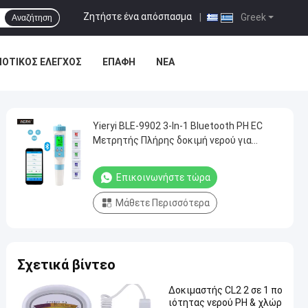
Ζητήστε ένα απόσπασμα
|
Greek
Αναζήτηση
ΙΟΤΙΚΌΣ ΈΛΕΓΧΟΣ
ΕΠΑΦΉ
ΝΈΑ
Yieryi BLE-9902 3-In-1 Bluetooth PH EC
Μετρητής Πλήρης δοκιμή νερού για
πισίνες Υδροπονική ενυδρεία
Επικοινωνήστε τώρα
Μάθετε Περισσότερα
Σχετικά βίντεο
Δοκιμαστής CL2 2 σε 1 πο
ιότητας νερού PH & χλώρ