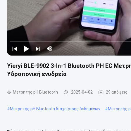
Yieryi BLE-9902 3-In-1 Bluetooth PH EC Μετρ
Υδροπονική ενυδρεία
Μετρητής pH Bluetooth
2025-04-02
29 απόψεις
#
Μετρητής pH Bluetooth διαχείρισης δεδομένων
#
Μετρητής pH