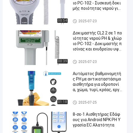
ιο PC-102 - Συσκευή δοκι
μής ποιότητας νερού για
πισίνες και ενυδρεία
Μετρητής pH Bluetooth
00:54
2025-07-23
Δοκιμαστής CL2 2 σε 1 πο
ιότητας νερού PH & χλώρ
ιο PC-102 - Δοκιμαστής π
ισίνας και ενυδρείου υψη
λής ακρίβειας
Μετρητής pH Bluetooth
00:39
2025-07-23
Αυτόματος βαθμονομητή
ς PH με αντικαταστάσιμο
αισθητήρα για υδροπονί
α, χώμα, τυρί, κρέας, εργα
στήριο νερού
Μετρητής pH Bluetooth
01:18
2025-07-25
8-σε-1 Αισθητήρας Εδάφ
ους για Android NPK PH Υ
γρασία EC Αλατότητα