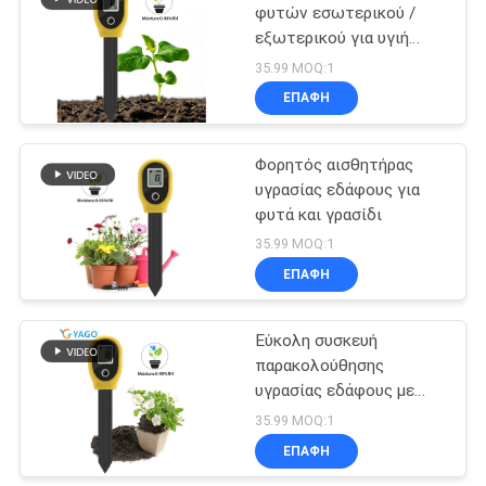
φυτών εσωτερικού /
εξωτερικού για υγιή
26
κηπουρική
35.99 MOQ:1
μετρητής νερού
ΕΠΑΦΉ
tds
Φορητός αισθητήρας
υγρασίας εδάφους για
φυτά και γρασίδι
35.99 MOQ:1
ΕΠΑΦΉ
41
Φορητός μετρητής
Εύκολη συσκευή
παρακολούθησης
υγρασίας
υγρασίας εδάφους με
μεγάλη οθόνη LCD και
35.99 MOQ:1
πλαστικό περίβλημα
ΕΠΑΦΉ
ABS