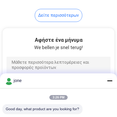
14
Δείτε περισσότερων
Ψηφιακός
διαλυμένος
μετρητής οξυγόνου
Αφήστε ένα μήνυμα
We bellen je snel terug!
14
ψηφιακός
jone
μετρητής ORP
3:26 PM
Good day, what product are you looking for?