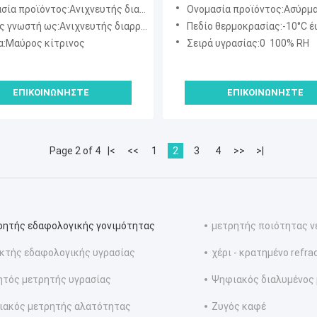
γεωργίας και φροντίδας γ
προϊόντος:Ανιχνευτής διαρροής αλογονίων WJL-6000
Ονομασία προϊόντος:Ασύρματος αισθητήρας θρεπτικών συστατικών εδάφους για βοηθητ
με τηλεχειρισμό
ς:Ανιχνευτής διαρροής φρεονίου, μυστήρας ψυκτικού αερίου, δοκιμαστής διαρροής HVAC
Πεδίο θερμοκρασίας:-10°C έως 60°C (14
:Μαύρος κίτρινος
Σειρά υγρασίας:0 ️ 100% RH
ΕΠΙΚΟΙΝΩΝΉΣΤΕ
ΕΠΙΚΟΙΝΩΝΉΣΤΕ
Page 2 of 4
|<
<<
1
2
3
4
>>
>|
ητής εδαφολογικής γονιμότητας
μετρητής ποιότητας ν
κτής εδαφολογικής υγρασίας
χέρι - κρατημένο refr
τός μετρητής υγρασίας
Ψηφιακός διαλυμένος 
ακός μετρητής αλατότητας
Ζυγός καφέ