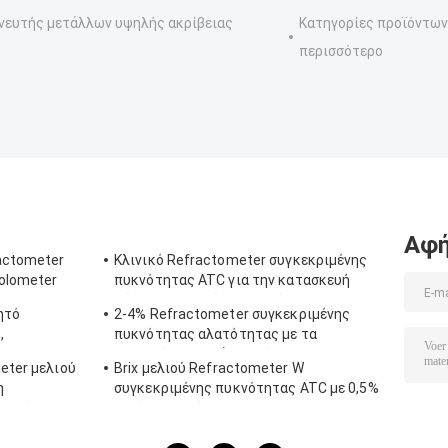
νευτής μετάλλων υψηλής ακρίβειας
Κατηγορίες προϊόντων
περισσότερο
Αφή
ractometer
Κλινικό Refractometer συγκεκριμένης
olometer
πυκνότητας ATC για την κατασκευή
σώματος αργιλίου σκυλιών
ητό
2-4% Refractometer συγκεκριμένης
,
πυκνότητας αλατότητας με τα
 ATC
λαστιχένια υλικά μη ολίσθησης
eter μελιού
Brix μελιού Refractometer W
η
συγκεκριμένης πυκνότητας ATC με 0,5%
γρασίας
ακρίβεια, πρότυπα CE