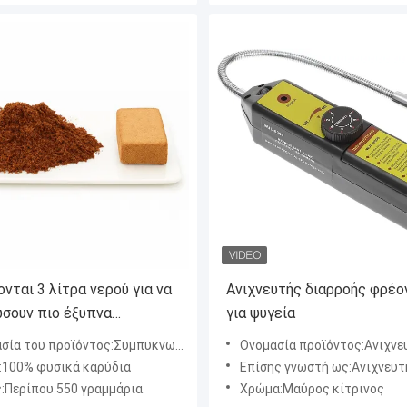
νται 3 λίτρα νερού για να
Ανιχνευτής διαρροής φρέο
σουν πιο έξυπνα
για ψυγεία
σμένα τούβλα τύρφης
 του προϊόντος:Συμπυκνωμένο τούβλο τύρφης
Ονομασία προϊόντος:Ανιχνευτής διαρροής αλογο
:100% φυσικά καρύδια
Επίσης γνωστή ως:Ανιχνευτής διαρροής φρεονίου, μυστήρας ψυκτικού αερίου, δ
:Περίπου 550 γραμμάρια.
Χρώμα:Μαύρος κίτρινος