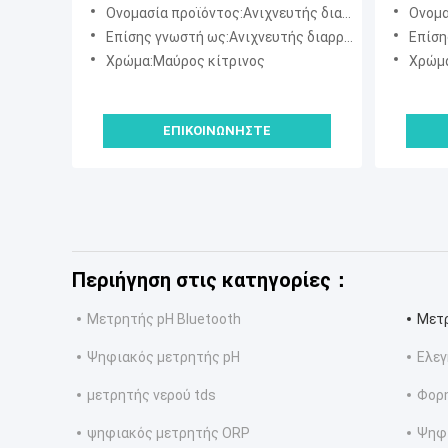
κλιματιστικού
Ονομασία προϊόντος:Ανιχνευτής διαρροής αλογονίων WJL-6000
Ονομασία 
Επίσης γνωστή ως:Ανιχνευτής διαρροής φρεονίου, μυστήρας ψυκτικού αερίου, δοκιμαστής διαρροής HVAC
Επίσης γνωστή ω
Χρώμα:Μαύρος κίτρινος
Χρώμα
ΕΠΙΚΟΙΝΩΝΉΣΤΕ
Περιήγηση στις κατηγορίες：
Μετρητής pH Bluetooth
Μετρ
Ψηφιακός μετρητής pH
Ελεγ
μετρητής νερού tds
Φορη
ψηφιακός μετρητής ORP
Ψηφι