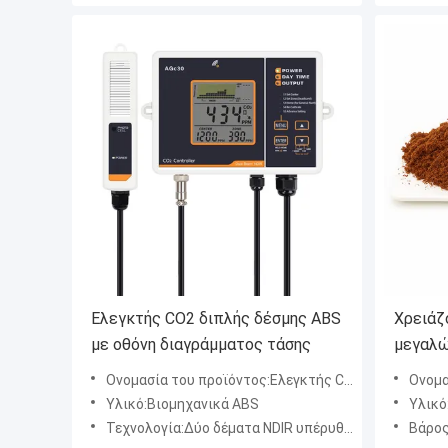
Ελεγκτής CO2 διπλής δέσμης ABS
Χρειάζο
με οθόνη διαγράμματος τάσης
μεγαλώ
συμπιε
Ονομασία του προϊόντος:Ελεγκτής CO2 / Παρακολούθηση CO2
Ονομασία
Υλικό:Βιομηχανικά ABS
Υλικό
Τεχνολογία:Δύο δέματα NDIR υπέρυθρου αισθητήρα
Βάρος