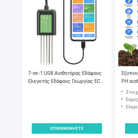
7-σε-1 USB Αισθητήρας Εδάφους
Έξυπνο
Ελεγκτής Εδάφους Γεωργίας EC
PH αισ
PH NPK Θρεπτικών Συστατικών
υγρασί
Στοιχεία 
για Android
πολλαπ
Εύρος
γεωργί
Ελεγκτή
ΕΠΙΚΟΙΝΩΝΉΣΤΕ