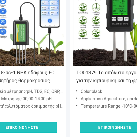
 8-σε-1 NPK εδάφους EC
ΤΟ01879 Το απόλυτο εργα
θητήρας θερμοκρασίας
για την κηπουρική και τη φ
ας USB αναλυτής
των φυτών
μέτρησης:pH, TDS, EC, ORP, SALT, CL, θερμοκρασία
Color:black
λών παραμέτρων για
 Μέτρησης:00,00-14,00 pH
Application:Agriculture, gardening, s
α ακριβείας
ς:Αυτόματος δοκιμαστής pH βαθμονόμησης
Temperature Range:-10°C-80°C;1
ΕΠΙΚΟΙΝΩΝΉΣΤΕ
ΕΠΙΚΟΙΝΩΝΉΣΤΕ