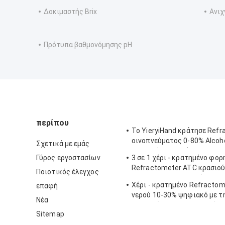
Δοκιμαστής Brix
Ανιχ
Πρότυπα βαθμονόμησης pH
περίπου
Το YieryiHand κράτησε Ref
οινοπνεύματος 0-80% Alcoh
Σχετικά με εμάς
ελεγκτών πνευμάτων ATC
Γύρος εργοστασίων
3 σε 1 χέρι - κρατημένο φορ
Refractometer ATC κρασιού
Ποιοτικός έλεγχος
Refractometer αλατότητας
Χέρι - κρατημένο Refractom
επαφή
νερού 10-30% ψηφιακό με τ
Νέα
βαθμολόγηση/το μετρητή υ
Sitemap
μελιού