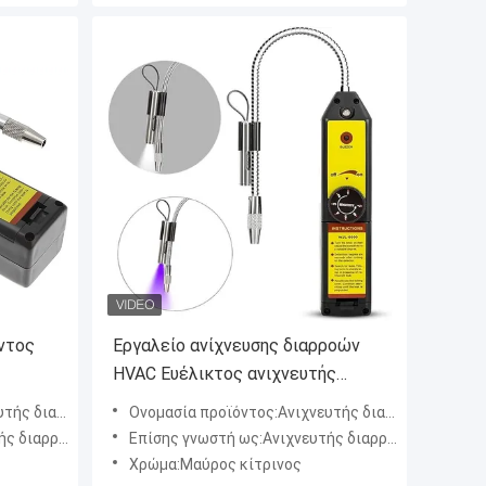
ντος
Εργαλείο ανίχνευσης διαρροών
HVAC Ευέλικτος ανιχνευτής
ρυθμιζόμενη ευαισθησία
νίων WJL-6000
Ονομασία προϊόντος:Ανιχνευτής διαρροής αλογονίων WJL-6000
οκιμαστής διαρροής HVAC
Επίσης γνωστή ως:Ανιχνευτής διαρροής φρεονίου, μυστήρας ψυκτικού αερίου, δοκιμαστής διαρροής HVAC
Χρώμα:Μαύρος κίτρινος