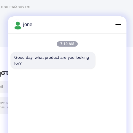
 που πωλούνται
jone
7:19 AM
Good day, what product are you looking 
for?
στε μήνυμα