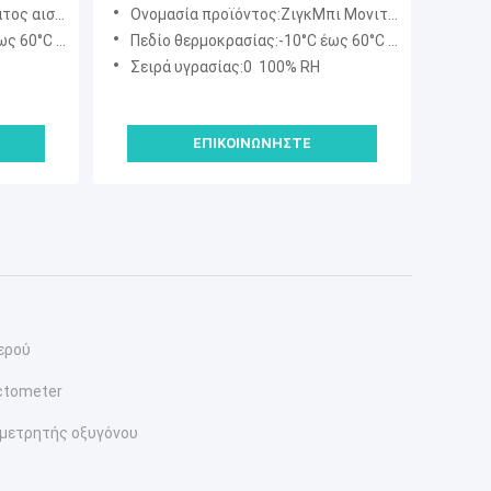
καζόν
Ηλιακή φόρτιση και
ικό γεωργικού άρδευσης
Ονομασία προϊόντος:ΖιγκΜπι Μονιτέρ υγρασίας και θερμοκρασίας εδάφους
παρακολούθηση με εφαρμογή για
°F ∼ 140°F)
Πεδίο θερμοκρασίας:-10°C έως 60°C (14°F ∼ 140°F)
βιώσιμη γεωργία
Σειρά υγρασίας:0 ️ 100% RH
ΕΠΙΚΟΙΝΩΝΉΣΤΕ
ερού
actometer
μετρητής οξυγόνου