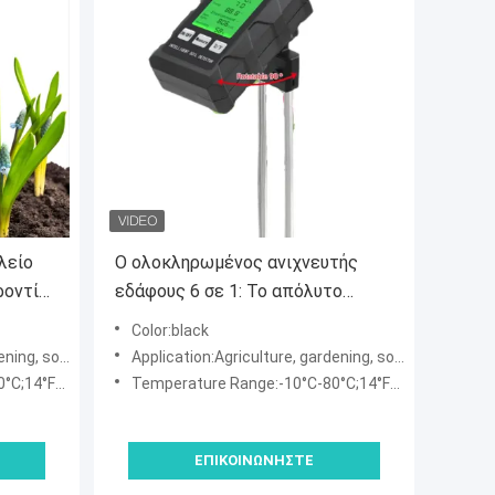
λείο
Ο ολοκληρωμένος ανιχνευτής
ροντίδα
εδάφους 6 σε 1: Το απόλυτο
εργαλείο για κηπουρική και
Color:black
φροντίδα φυτών
oil testing
Application:Agriculture, gardening, soil testing
4°F-176°F
Temperature Range:-10°C-80°C;14°F-176°F
ΕΠΙΚΟΙΝΩΝΉΣΤΕ