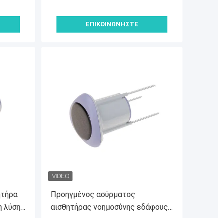
ΕΠΙΚΟΙΝΩΝΉΣΤΕ
ητήρα
Προηγμένος ασύρματος
η λύση
αισθητήρας νοημοσύνης εδάφους ̇