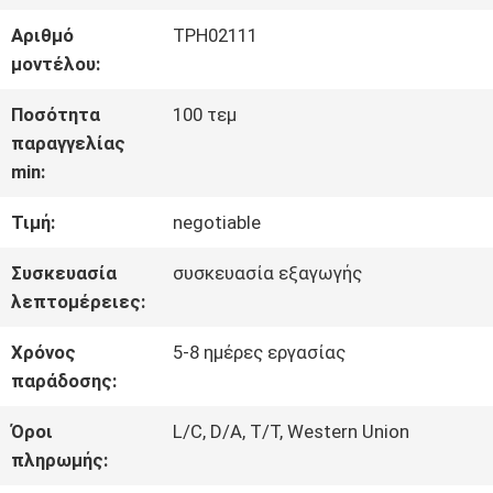
ΓΎΡΟΣ
Αριθμό
TPH02111
μοντέλου:
ΕΡΓΟΣΤΑΣΊΩΝ
Ποσότητα
100 τεμ
παραγγελίας
ΠΟΙΟΤΙΚΌΣ
min:
ΈΛΕΓΧΟΣ
Τιμή:
negotiable
Συσκευασία
συσκευασία εξαγωγής
ΕΠΑΦΉ
λεπτομέρειες:
Χρόνος
5-8 ημέρες εργασίας
ΝΈΑ
παράδοσης:
Όροι
L/C, D/A, T/T, Western Union
ΌΛΕΣ
πληρωμής: