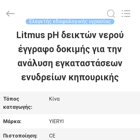
SHEN
ZHEN
YIERYI
Technology
Ελεγκτής εδαφολογικής υγρασίας
Co.,
Ltd.
Litmus pH δεικτών νερού
ΑΡΧΙΚΉ
All
Rights
έγγραφο δοκιμής για την
ΣΕΛΊΔΑ
Reserved.
ανάλυση εγκαταστάσεων
ΠΡΟΪΌΝΤΑ
ενυδρείων κηπουρικής
ΣΧΕΤΙΚΆ
Τόπος
Κίνα
καταγωγής:
ΜΕ
Μάρκα:
YIERYI
ΕΜΆΣ
Πιστοποίηση:
CE