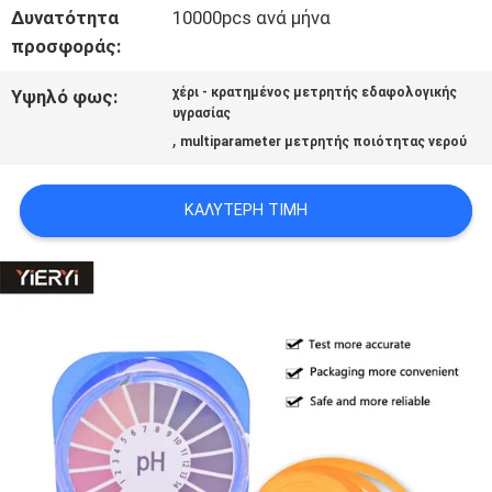
ΟΙ
Δυνατότητα
10000pcs ανά μήνα
προσφοράς:
ΠΕΡΙΠΤΏΣΕΙΣ
χέρι - κρατημένος μετρητής εδαφολογικής
Υψηλό φως:
υγρασίας
SITEMAP
,
multiparameter μετρητής ποιότητας νερού
ΚΑΛΎΤΕΡΗ ΤΙΜΉ
PRIVACY
POLICY