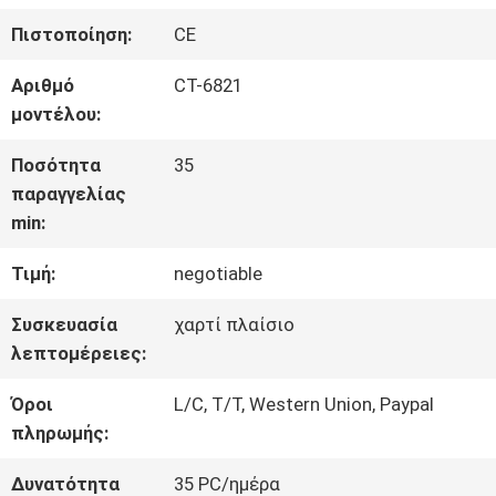
ΓΎΡΟΣ
Πιστοποίηση:
CE
ΕΡΓΟΣΤΑΣΊΩΝ
Αριθμό
CT-6821
μοντέλου:
ΠΟΙΟΤΙΚΌΣ
Ποσότητα
35
παραγγελίας
ΈΛΕΓΧΟΣ
min:
Τιμή:
negotiable
ΕΠΑΦΉ
Συσκευασία
χαρτί πλαίσιο
λεπτομέρειες:
ΝΈΑ
Όροι
L/C, T/T, Western Union, Paypal
πληρωμής:
ΌΛΕΣ
Δυνατότητα
35 PC/ημέρα