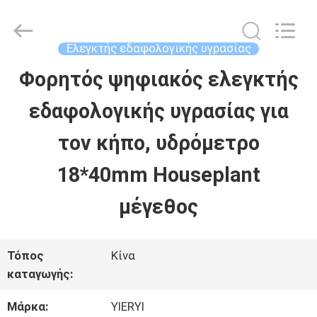
SHEN
ZHEN
YIERYI
Technology
Ελεγκτής εδαφολογικής υγρασίας
Co.,
Ltd.
Φορητός ψηφιακός ελεγκτής
ΑΡΧΙΚΉ
All
Rights
εδαφολογικής υγρασίας για
ΣΕΛΊΔΑ
Reserved.
τον κήπο, υδρόμετρο
ΠΡΟΪΌΝΤΑ
18*40mm Houseplant
μέγεθος
ΣΧΕΤΙΚΆ
ΜΕ
Τόπος
Κίνα
καταγωγής:
ΕΜΆΣ
Μάρκα:
YIERYI