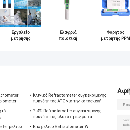
Εργαλείο
Ελαφριά
Φορητός
μέτρησης
ποιοτική
μετρητής PPM
ποιότητας νερού
ανάλυση
νερού για την
αγωγιμότητας
μετρητών νερού
πισίνα, μετρητ
ελεγκτών
TDS μανδρών με
20*27mm
μετρητών ΕΚ
το ψήφισμα 1
αγωγιμότητα
-963 ψηφιακό ΕΚ
PPM
TDS
Αφή
ractometer
Κλινικό Refractometer συγκεκριμένης
olometer
πυκνότητας ATC για την κατασκευή
σώματος αργιλίου σκυλιών
ητό
2-4% Refractometer συγκεκριμένης
,
πυκνότητας αλατότητας με τα
 ATC
λαστιχένια υλικά μη ολίσθησης
eter μελιού
Brix μελιού Refractometer W