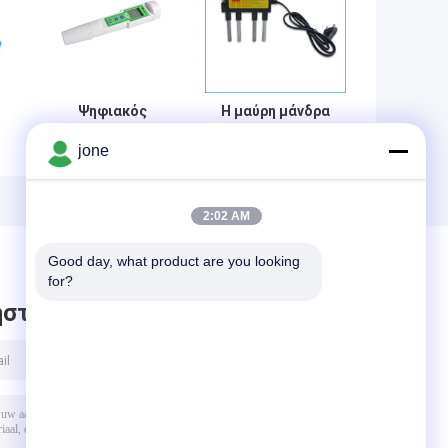
Ψηφιακός
Η μαύρη μάνδρα
μετρητής
μετρητών νερού
jone
πόσιμου νερού
TDS υψηλής
ής
TDS, ψηφιακός
ακρίβειας
εξεταστικός
χρώματος ΕΥΡ/
ς
μετρητής νερού
ΗΠΑ συνδέει την
2:02 AM
με την επίδειξη
αγγλική εκδοχή
LCD
Good day, what product are you looking 
for?
στε μήνυμα