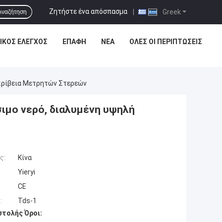
Ζητήστε ένα απόσπασμα
|
Greek
Αναζήτηση
ΙΚΌΣ ΈΛΕΓΧΟΣ
ΕΠΑΦΉ
ΝΈΑ
ΌΛΕΣ ΟΙ ΠΕΡΙΠΤΏΣΕΙΣ
κρίβεια Μετρητών Στερεών
ιμο νερό, διαλυμένη υψηλή
ς:
Κίνα
Yieryi
CE
:
Tds-1
τολής Όροι: