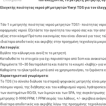
Επισημαίνω:
tds ελέγχοντας το μετρητή
,
μετρητής αγ
Ελεγκτής ποιότητας νερού pH μετρητών Yieryi TDS για τον έλε
Tds-1 ο μετρητής ποιότητας νερού μετρητών TDS1- ποιότητας νερού 
εφαρμογές νερού. Εξετάστε την αγνότητα του νερού σας και την απ
αξίας στον κόσμο! Πρότυπο οικονομίας που είναι ιδανικό για τους τ
ιδιαίτερα αποδοτικός και ακριβής στην προηγμένη τεχνολογία μικρ
Λειτουργία:
Βγάλτε την κάλυψη και ανοίξτε το μετρητή
Καταδυθείτε το στοιχείο για όχι περισσότερο από 5cm και ανακατώ
Περιμένετε 10~30 δευτερόλεπτα και πιέστε το κουμπί «λαβής» για ν
Καθαρίστε το ηλεκτρόδιο μετά από να χρησιμοποιήσει, το ξεράνετε 
Χαρακτηριστικά γνωρίσματα:
Το TDS (το σύνολο διάλυσε τα στερεά) ψηφιακός μετρητής είναι με
πόσιμου νερού, της διήθησης και του καθαρισμού νερού, hydroponics
των συστημάτων RO/DI, των λιμνών και των SPA, της συγκέντρωσης
μέτρησης 0-9990 PPM, 1 PPM σειράς του λάθους, +/- ακρίβεια ανάγ
Ιδιαίτερα αποδοτικός και ακριβής λόγω της προηγμένης τεχνολογί