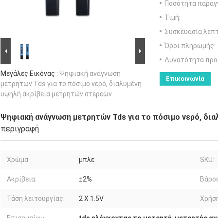
Ποσότητα παραγγ
Τιμή:
Συσκευασία λεπτ
Όροι πληρωμής:
Δυνατότητα προ
Μεγάλες Εικόνας :
Ψηφιακή ανάγνωση
Επικοινωνία
μετρητών Tds για το πόσιμο νερό, διαλυμένη
υψηλή ακρίβεια μετρητών στερεών
Ψηφιακή ανάγνωση μετρητών Tds για το πόσιμο νερό, δι
περιγραφή
Χρώμα:
μπλε
SKU:
Ακρίβεια:
±2%
Βάρος
Τάση λειτουργίας:
2 Χ 1.5V
Χρήση