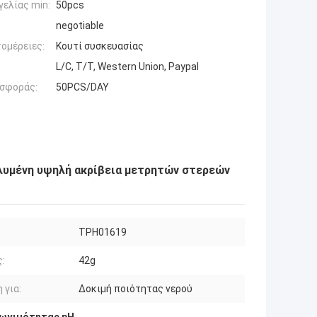
ελίας min:
50pcs
negotiable
ομέρειες:
Κουτί συσκευασίας
L/C, T/T, Western Union, Paypal
σφοράς:
50PCS/DAY
αλυμένη υψηλή ακρίβεια μετρητών στερεών
TPH01619
:
42g
 για:
Δοκιμή ποιότητας νερού