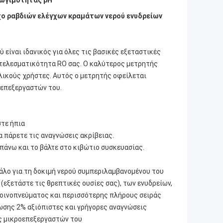
ωγιμότητας pH
γχο ραβδιών ελέγχων κραμάτων νερού ενυδρείων
είναι ιδανικός για όλες τις βασικές εξεταστικές
οτελεσματικότητα RO σας. Ο καλύτερος μετρητής
ελικούς χρήστες. Αυτός ο μετρητής οφείλεται
οεπεξεργαστών του.
στε ήπια
α πάρετε τις αναγνώσεις ακρίβειας.
επάνω και το βάλτε στο κιβώτιο συσκευασίας.
γάλο για τη δοκιμή νερού συμπεριλαμβανομένου του
 (εξετάστε τις θρεπτικές ουσίες σας), των ενυδρείων,
 οινοπνεύματος και περισσότερης πλήρους σειράς
νωσης 2% αξιόπιστες και γρήγορες αναγνώσεις
ας μικροεπεξεργαστών του