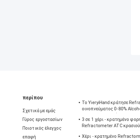
περίπου
Το YieryiHand κράτησε Ref
οινοπνεύματος 0-80% Alcoh
Σχετικά με εμάς
ελεγκτών πνευμάτων ATC
Γύρος εργοστασίων
3 σε 1 χέρι - κρατημένο φορ
Refractometer ATC κρασιού
Ποιοτικός έλεγχος
Refractometer αλατότητας
Χέρι - κρατημένο Refractom
επαφή