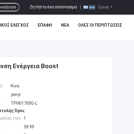
Ζητήστε ένα απόσπασμα
|
Greek
Αναζήτηση
ΙΚΌΣ ΈΛΕΓΧΟΣ
ΕΠΑΦΉ
ΝΈΑ
ΌΛΕΣ ΟΙ ΠΕΡΙΠΤΏΣΕΙΣ
νση Ενέργεια Boost
ς:
Κίνα
yieryi
:
TPH01700G-L
τολής Όροι:
ελίας min:
1
39.99