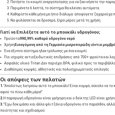
Πατήστε το κουμπί ενεργοποίησης για να ξεκινήσετε την παρα
Περιμένετε 6 λεπτά, το σύστημα θα κλείσει αυτόματα.
Καθαρίστε κάθε μήνα με ήπιο διάλυμα· αποφύγετε ζαχαρούχα 
Να φυλάσσεται σε δροσερό, ξηρό μέρος μετά τη χρήση.
Γιατί να Επιλέξετε αυτό το μπουκάλι υδρογόνου;
Προϊόντα
990,99% καθαρό υδρογόνο νερό
Χρήση
Εισαγόμενη από τη Γερμανία μικροπορώδη ιόντια μεμβρ
Ένα έξυπνο σύστημα ηλεκτρόλυσης με ένα κουμπί
Πιο ισχυρές αντιοξειδωτικές επιδράσεις από 700+ φρούτα και λα
Ασφαλές υλικό Tritan ∆εν περιέχει BPA, φιλικό προς το περιβάλλο
Διαθέσιμες κομψές, αθλητικές και πολυσχρωματικές επιλογές
Οι απόψεις των πελατών
1.
"Απολύτως λατρεύω αυτό το μπουκάλι! Είναι κομψό, εύκολο να το 
αφού το πίνω κάθε μέρα!"
2.
Η παραγωγή υδρογόνου είναι γρήγορη και ο δείκτης LED είναι χρήσι
3.
"Έχω δοκιμάσει και άλλα φλιτζάνια υδρογόνου στο παρελθόν, αλλά
ποιότητας και σχεδιασμού.