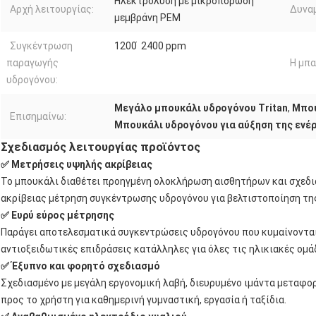
Ηλεκτρολύση με μικροπορώδη
Αρχή λειτουργίας:
Δυνα
μεμβράνη PEM
Συγκέντρωση
1200 ̇ 2400 ppm
παραγωγής
Η μπα
υδρογόνου:
Μεγάλο μπουκάλι υδρογόνου Tritan
,
Μπου
Επισημαίνω:
Μπουκάλι υδρογόνου για αύξηση της ενέ
Σχεδιασμός λειτουργίας προϊόντος
✅ Μετρήσεις υψηλής ακρίβειας
Το μπουκάλι διαθέτει προηγμένη ολοκλήρωση αισθητήρων και σχεδ
ακρίβειας μέτρηση συγκέντρωσης υδρογόνου για βελτιστοποίηση της
✅ Ευρύ εύρος μέτρησης
Παράγει αποτελεσματικά συγκεντρώσεις υδρογόνου που κυμαίνοντα
αντιοξειδωτικές επιδράσεις κατάλληλες για όλες τις ηλικιακές ομά
✅ Έξυπνο και φορητό σχεδιασμό
Σχεδιασμένο με μεγάλη εργονομική λαβή, διευρυμένο ιμάντα μεταφο
προς το χρήστη για καθημερινή γυμναστική, εργασία ή ταξίδια.