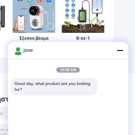
Έξυπνο βύσμα
8-σε-1
θερμοστάτη WiFi
Αισθητήρας
jone
εια
Tuya με
Εδάφους για
αισθητήρα
Android NPK PH
χρονοδιακόπτη
Υγρασία EC
και έλεγχο αφής
Αλατότητα
10:56 AM
Good day, what product are you looking 
for?
στε μήνυμα