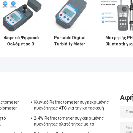
Φορητό Ψηφιακό
Portable Digital
Μετρητής PH
Θολόμετρο 0-
Turbidity Meter
Bluetooth για
1000 NTU ±0.8%
0-1000 NTU
υδατοκαλλιέργ
Ακρίβεια
Automatic
με δοκιμή
Calibration
νιτρικού
αμμωνίου DO
Αφή
ractometer
Κλινικό Refractometer συγκεκριμένης
olometer
πυκνότητας ATC για την κατασκευή
σώματος αργιλίου σκυλιών
ητό
2-4% Refractometer συγκεκριμένης
,
πυκνότητας αλατότητας με τα
 ATC
λαστιχένια υλικά μη ολίσθησης