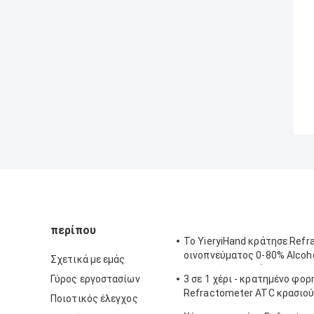
περίπου
Το YieryiHand κράτησε Ref
οινοπνεύματος 0-80% Alcoh
Σχετικά με εμάς
ελεγκτών πνευμάτων ATC
Γύρος εργοστασίων
3 σε 1 χέρι - κρατημένο φορ
Refractometer ATC κρασιού
Ποιοτικός έλεγχος
Refractometer αλατότητας