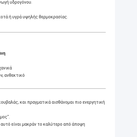
γωγή υδρογόνου.
ποτά ή υγρά υψηλής θερμοκρασίας.
άνη
χανικά
ν, ανθεκτικό
κουβαλάς, και πραγματικά αισθάνομαι πιο ενεργητική
μος".
 αυτό είναι μακράν το καλύτερο από άποψη