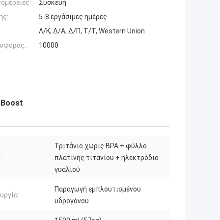
ομέρειες:
Συσκευή
ης:
5-8 εργάσιμες ημέρες
Λ/Κ, Δ/Α, Δ/Π, Τ/Τ, Western Union
σφοράς:
10000
 Boost
Τριτάνιο χωρίς BPA + φύλλο
:
πλατίνης τιτανίου + ηλεκτρόδιο
γυαλιού
Παραγωγή εμπλουτισμένου
υργία:
υδρογόνου