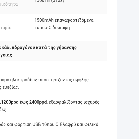
1500 ml (57oz)
μικότητα:
1500mAh επαναφορτιζόμενο,
ταρία:
τύπου-C διεπαφή
κάλι υδρογόνου κατά της γήρανσης
,
ργειας
ιασμό ηλεκτροδίων, υποστηρίζοντας υψηλής
 ευεξίας.
ι
1200ppd έως 2400ppd
, εξασφαλίζοντας ισχυρές
δες.
ράς και φόρτιση USB τύπου C. Ελαφρύ και φιλικό