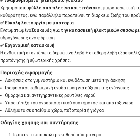
✅ Αναβαθμισμένο ηλεκτρόδιο γυαλιού
Χρησιμοποιεί
φύλλα από πλατίνα και τιτάνιο
και μικροπορωτική τε
καθαρότητας, ενώ παράλληλα παρατείνει τη διάρκεια ζωής του προϊ
✅ Εύκολη λειτουργία με μπαταρία
Ενσωματωμένο
Συσκευές για την κατασκευή ηλεκτρικών συσσωρ
υδρογόνωσης ανά φόρτιση.
✅ Εργονομική κατασκευή
Η ανθεκτική στον ιδρώτα δερμάτινη λαβή + σταθερή λαβή εξασφαλίζ
προπόνησης ή εξωτερικής χρήσης.
Περιοχές εφαρμογής
Ασκήσεις στο γυμναστήριο και ενυδάτωση μετά την άσκηση
Γραφείο και καθημερινή ενυδάτωση για αύξηση της ενέργειας
Ομορφιά και αντιγηραντικές ρουτίνες νερού
Υποστήριξη του ανοσοποιητικού συστήματος και αποτοξίνωση
Αθλήματα σε υπαίθριο χώρο, πεζοπορία ή γιόγκα
Οδηγίες χρήσης και συντήρησης
Γεμίστε το μπουκάλι με καθαρό πόσιμο νερό.