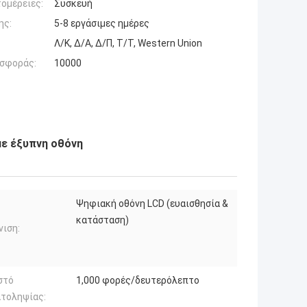
ομέρειες:
Συσκευή
ης:
5-8 εργάσιμες ημέρες
Λ/Κ, Δ/Α, Δ/Π, Τ/Τ, Western Union
σφοράς:
10000
με έξυπνη οθόνη
Ψηφιακή οθόνη LCD (ευαισθησία &
κατάσταση)
ιση:
στό
1,000 φορές/δευτερόλεπτο
ατοληψίας: