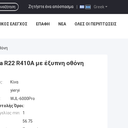
Ζητήστε ένα απόσπασμα
|
Greek
Αναζήτηση
ΙΚΌΣ ΈΛΕΓΧΟΣ
ΕΠΑΦΉ
ΝΈΑ
ΌΛΕΣ ΟΙ ΠΕΡΙΠΤΏΣΕΙΣ
θόνη
a R22 R410A με έξυπνη οθόνη
ς:
Κίνα
yieryi
:
WJL-6000Pro
τολής Όροι:
ελίας min:
1
56.75