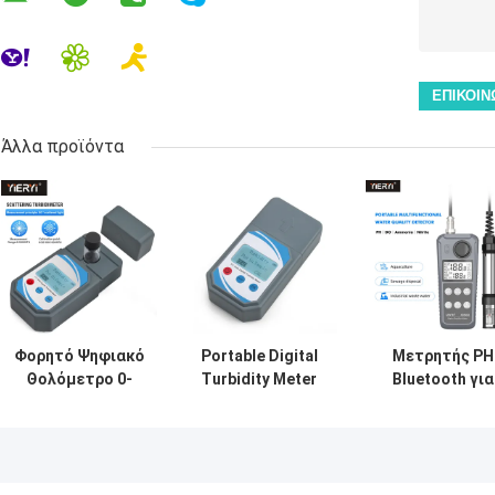
Άλλα προϊόντα
Φορητό Ψηφιακό
Portable Digital
Μετρητής PH
Θολόμετρο 0-
Turbidity Meter
Bluetooth για
1000 NTU ±0.8%
0-1000 NTU
υδατοκαλλιέργ
Ακρίβεια
Automatic
με δοκιμή
Calibration
νιτρικού
αμμωνίου DO