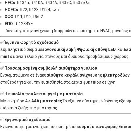
HFCs
: R134a, R410A, R404A, R407C, R507 κλπ.
HCFCs
: R22, R123, R124, κλπ.
ΧΦΟ
: R11, R12, R502
ΕΠΟ
: R-1234YF
Ιδανικό για την ανίχνευση διαρροών σε συστήματα HVAC, μονάδες 
✅
Έξυπνο φορητό σχεδιασμό
Συμπληκτικό σώμα με
εργονομική λαβή
,
Ψηφιακή οθόνη LED
, και
Ελα
mm
Το κάνει τέλειο για στενούς και δύσκολα προσβάσιμους χώρους.
✅
Προσαρμοσμένη συμβουλή αισθητήρα γυαλιού
Ενσωματωμένο σε ένα
ευαίσθητο κεφάλι ανίχνευσης ηλεκτροδίων 
σταθερότητα και την ευαισθησία στα αέρια ψυκτικού σε ίχνη.
✅
Η ευκολία που λειτουργεί με μπαταρία
Με κινητήρα:
4 × AAA μπαταρίες
Το έξυπνο σύστημα ενέργειας εξασ
διάρκεια ζωής της μπαταρίας.
✅
Εργονομικό σχεδιασμό
Ενεργοποίηση με ένα χέρι που επιτρέπει
κουμπί επαναφοράς
,
Επικο