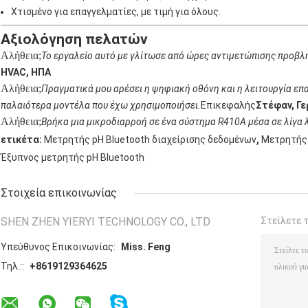
Χτισμένο για επαγγελματίες, με τιμή για όλους.
Αξιολόγηση πελατών
Αλήθεια;
Το εργαλείο αυτό με γλίτωσε από ώρες αντιμετώπισης προβλ
HVAC, ΗΠΑ
Αλήθεια;
Πραγματικά μου αρέσει η ψηφιακή οθόνη και η λειτουργία επα
παλαιότερα μοντέλα που έχω χρησιμοποιήσει.
Επικεφαλής
Στέφαν, Γε
Αλήθεια;
Βρήκα μια μικροδιαρροή σε ένα σύστημα R410A μέσα σε λίγα 
,
ετικέτα:
Μετρητής pH Bluetooth διαχείρισης δεδομένων
Μετρητής 
Έξυπνος μετρητής pH Bluetooth
Στοιχεία επικοινωνίας
SHEN ZHEN YIERYI TECHNOLOGY CO., LTD
Στείλετε 
Υπεύθυνος Επικοινωνίας:
Miss. Feng
Τηλ.::
+8619129364625