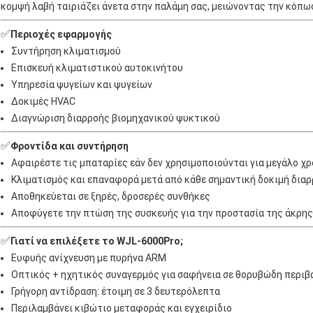
κομψή λαβή ταιριάζει άνετα στην παλάμη σας, μειώνοντας την κόπω
✅
Περιοχές εφαρμογής
Συντήρηση κλιματισμού
Επισκευή κλιματιστικού αυτοκινήτου
Υπηρεσία ψυγείων και ψυγείων
Δοκιμές HVAC
Διαγνώριση διαρροής βιομηχανικού ψυκτικού
✅
Φροντίδα και συντήρηση
Αφαιρέστε τις μπαταρίες εάν δεν χρησιμοποιούνται για μεγάλο χ
Κλιματισμός και επαναφορά μετά από κάθε σημαντική δοκιμή δια
Αποθηκεύεται σε ξηρές, δροσερές συνθήκες
Αποφύγετε την πτώση της συσκευής για την προστασία της άκρης
✅
Γιατί να επιλέξετε το WJL-6000Pro;
Ευφυής ανίχνευση με πυρήνα ARM
Οπτικός + ηχητικός συναγερμός για σαφήνεια σε θορυβώδη περι
Γρήγορη αντίδραση: έτοιμη σε 3 δευτερόλεπτα
Περιλαμβάνει κιβώτιο μεταφοράς και εγχειρίδιο