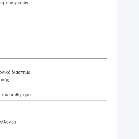
ση των χεριών.
ρονικό διάστημα
ρροής
 του αισθητήρα
βάλλοντα