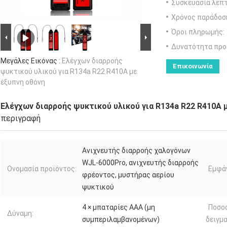
Συσκευασία λεπτ
Χρόνος παράδοσ
Όροι πληρωμής:
Δυνατότητα προ
Μεγάλες Εικόνας :
Ελέγχων διαρροής
Επικοινωνία
ψυκτικού υλικού για R134a R22 R410A με
έξυπνη οθόνη
Ελέγχων διαρροής ψυκτικού υλικού για R134a R22 R410A 
περιγραφή
Ανιχνευτής διαρροής χαλογόνων
WJL-6000Pro, ανιχνευτής διαρροής
Ονομασία προϊόντος:
Εμφάν
φρέοντος, μυστήρας αερίου
ψυκτικού
4 × μπαταρίες AAA (μη
Ποσο
Δύναμη:
συμπεριλαμβανομένων)
δειγμ