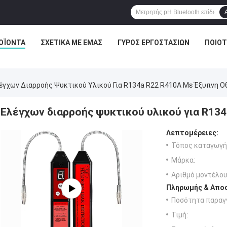
ΟΪΌΝΤΑ
ΣΧΕΤΙΚΆ ΜΕ ΕΜΆΣ
ΓΎΡΟΣ ΕΡΓΟΣΤΑΣΊΩΝ
ΠΟΙΟΤ
έγχων Διαρροής Ψυκτικού Υλικού Για R134a R22 R410A Με Έξυπνη Ο
Ελέγχων διαρροής ψυκτικού υλικού για R134
Λεπτομέρειες:
Τόπος καταγωγή
Μάρκα:
Αριθμό μοντέλου
Πληρωμής & Αποσ
Ποσότητα παραγγ
Τιμή: