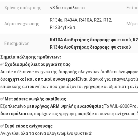
Χρόνος απόκρισης:
<3 δευτερόλεπτα
Επίπε
R134a, R404A, R410A, R22, R12,
Αέρια ανίχνευσης:
Μήκο
R1234yf κλπ.
R410A Αισθητήρας διαρροής ψυκτικού
,
R2
Επισημαίνω:
R134α Αισθητήρας διαρροής ψυκτικού
Σημεία πώλησης προϊόντων:
✅
Σχεδιασμός λειτουργικότητας
Αυτός ο έξυπνος ανιχνευτής διαρροής αλογονίων διαθέτει ένα
ψηφια
δύο
ηχητικοί και οπτικοί συναγερμοί
Είναι ιδανικό για επαγγελματί
επισκευής αυτοκινήτων που χρειάζονται γρήγορη και αξιόπιστη ανί
✅
Μετρήσεις υψηλής ακρίβειας
Εξοπλισμένο με
πυρήνας ARM υψηλής ευαισθησίας
Το WJL-6000Pro 
δευτερόλεπτο
, παρέχοντας γρήγορη, ακριβή και συνεπή ανίχνευση 
✅
Ευρύ εύρος ανίχνευσης
Ανιχνεύει όλα τα κοινά αλογενωμένα ψυκτικά: