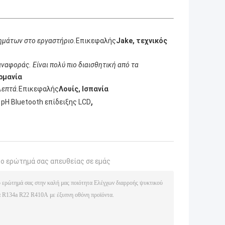
ημάτων στο εργαστήριο.
Επικεφαλής
Jake, τεχνικός
ναφοράς. Είναι πολύ πιο διαισθητική από τα
ρμανία
λεπτά.
Επικεφαλής
Λουίς, Ισπανία
,
pH Bluetooth επίδειξης LCD
το ερώτημά σας απευθείας σε εμάς