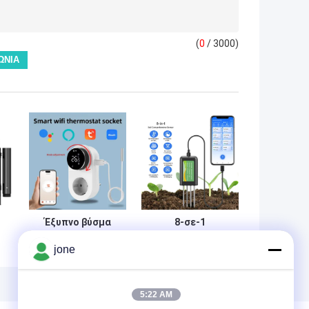
(
0
/ 3000)
Έξυπνο βύσμα
8-σε-1
θερμοστάτη WiFi
Αισθητήρας
jone
εια
Tuya με
Εδάφους για
αισθητήρα
Android NPK PH
χρονοδιακόπτη
Υγρασία EC
και έλεγχο αφής
Αλατότητα
5:22 AM