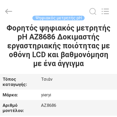
ZHEN
YIERYI
Technology
Co.,
Ltd.
Ψηφιακός μετρητής pH
All
Rights
Φορητός ψηφιακός μετρητής
ΑΡΧΙΚΉ
Reserved.
pH AZ8686 Δοκιμαστής
ΣΕΛΊΔΑ
εργαστηριακής ποιότητας με
ΠΡΟΪΌΝΤΑ
οθόνη LCD και βαθμονόμηση
με ένα άγγιγμα
ΣΧΕΤΙΚΆ
ΜΕ
Τόπος
Τσιάν
καταγωγής:
ΕΜΆΣ
Μάρκα:
yieryi
ΓΎΡΟΣ
Αριθμό
AZ8686
μοντέλου:
ΕΡΓΟΣΤΑΣΊΩΝ