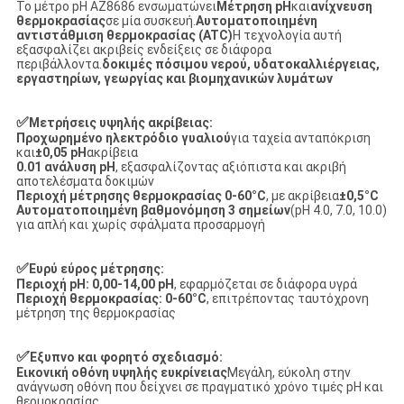
Το μέτρο pH AZ8686 ενσωματώνει
Μέτρηση pH
και
ανίχνευση
θερμοκρασίας
σε μία συσκευή.
Αυτοματοποιημένη
αντιστάθμιση θερμοκρασίας (ATC)
Η τεχνολογία αυτή
εξασφαλίζει ακριβείς ενδείξεις σε διάφορα
περιβάλλοντα.
δοκιμές πόσιμου νερού, υδατοκαλλιέργειας,
εργαστηρίων, γεωργίας και βιομηχανικών λυμάτων
✅
Μετρήσεις υψηλής ακρίβειας:
Προχωρημένο ηλεκτρόδιο γυαλιού
για ταχεία ανταπόκριση
και
±0,05 pH
ακρίβεια
0.01 ανάλυση pH
, εξασφαλίζοντας αξιόπιστα και ακριβή
αποτελέσματα δοκιμών
Περιοχή μέτρησης θερμοκρασίας 0-60°C
, με ακρίβεια
±0,5°C
Αυτοματοποιημένη βαθμονόμηση 3 σημείων
(pH 4.0, 7.0, 10.0)
για απλή και χωρίς σφάλματα προσαρμογή
✅
Ευρύ εύρος μέτρησης:
Περιοχή pH: 0,00-14,00 pH
, εφαρμόζεται σε διάφορα υγρά
Περιοχή θερμοκρασίας: 0-60°C
, επιτρέποντας ταυτόχρονη
μέτρηση της θερμοκρασίας
✅
Έξυπνο και φορητό σχεδιασμό:
Εικονική οθόνη υψηλής ευκρίνειας
Μεγάλη, εύκολη στην
ανάγνωση οθόνη που δείχνει σε πραγματικό χρόνο τιμές pH και
θερμοκρασίας