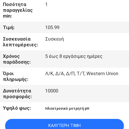
Ποσότητα
1
παραγγελίας
ΠΟΙΟΤΙΚΌΣ
min:
ΈΛΕΓΧΟΣ
Τιμή:
105.99
Συσκευασία
Συσκευή
ΕΠΑΦΉ
λεπτομέρειες:
Χρόνος
5 έως 8 εργάσιμες ημέρες
ΝΈΑ
παράδοσης:
Όροι
Λ/Κ, Δ/Α, Δ/Π, Τ/Τ, Western Union
ΌΛΕΣ
πληρωμής:
ΟΙ
Δυνατότητα
10000
προσφοράς:
ΠΕΡΙΠΤΏΣΕΙΣ
Υψηλό φως:
Ηλεκτρονικό μετρητή pH
SITEMAP
ΚΑΛΎΤΕΡΗ ΤΙΜΉ