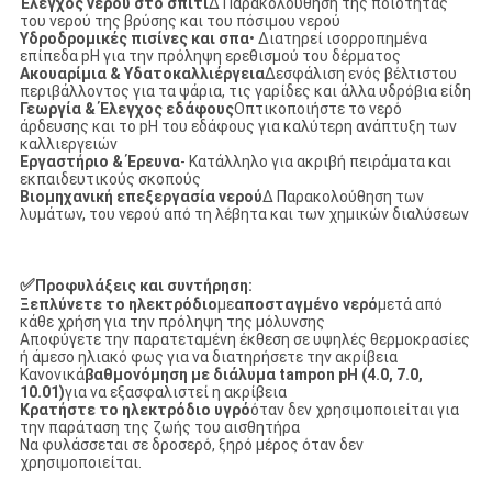
Έλεγχος νερού στο σπίτι
∆ Παρακολούθηση της ποιότητας
του νερού της βρύσης και του πόσιμου νερού
Υδροδρομικές πισίνες και σπα
• Διατηρεί ισορροπημένα
επίπεδα pH για την πρόληψη ερεθισμού του δέρματος
Ακουαρίμια & Υδατοκαλλιέργεια
∆εσφάλιση ενός βέλτιστου
περιβάλλοντος για τα ψάρια, τις γαρίδες και άλλα υδρόβια είδη
Γεωργία & Έλεγχος εδάφους
Οπτικοποιήστε το νερό
άρδευσης και το pH του εδάφους για καλύτερη ανάπτυξη των
καλλιεργειών
Εργαστήριο & Έρευνα
- Κατάλληλο για ακριβή πειράματα και
εκπαιδευτικούς σκοπούς
Βιομηχανική επεξεργασία νερού
∆ Παρακολούθηση των
λυμάτων, του νερού από τη λέβητα και των χημικών διαλύσεων
✅
Προφυλάξεις και συντήρηση:
Ξεπλύνετε το ηλεκτρόδιο
με
αποσταγμένο νερό
μετά από
κάθε χρήση για την πρόληψη της μόλυνσης
Αποφύγετε την παρατεταμένη έκθεση σε υψηλές θερμοκρασίες
ή άμεσο ηλιακό φως για να διατηρήσετε την ακρίβεια
Κανονικά
βαθμονόμηση με διάλυμα tampon pH (4.0, 7.0,
10.01)
για να εξασφαλιστεί η ακρίβεια
Κρατήστε το ηλεκτρόδιο υγρό
όταν δεν χρησιμοποιείται για
την παράταση της ζωής του αισθητήρα
Να φυλάσσεται σε δροσερό, ξηρό μέρος όταν δεν
χρησιμοποιείται.