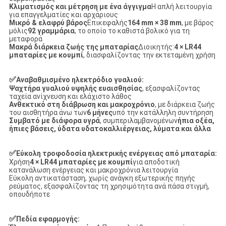
Κλιματισμός και μέτρηση με ένα άγγιγμα
Η απλή λειτουργία
για επαγγελματίες και αρχάριους
Μικρό & ελαφρύ βάρος
Επικεφαλής
164 mm × 38 mm
, με βάρος
μόλις
92 γραμμάρια
, το οποίο το καθιστά βολικό για τη
μεταφορά
Μακρά διάρκεια ζωής της μπαταρίας
Διοικητής:
4 × LR44
μπαταρίες με κουμπί
, διασφαλίζοντας την εκτεταμένη χρήση
✅
Αναβαθμισμένο ηλεκτρόδιο γυαλιού:
Ψαχτήρα γυαλιού υψηλής ευαισθησίας
, εξασφαλίζοντας
ταχεία ανίχνευση και ελάχιστο λάθος
Ανθεκτικό στη διάβρωση και μακροχρόνιο
, με διάρκεια ζωής
του αισθητήρα άνω των
6 μήνες
υπό την κατάλληλη συντήρηση
Συμβατό με διάφορα υγρά
, συμπεριλαμβανομένων
ήπια οξέα,
ήπιες βάσεις, ύδατα υδατοκαλλιέργειας, λύματα και άλλα
✅
Εύκολη τροφοδοσία ηλεκτρικής ενέργειας από μπαταρία:
Χρήση
4 × LR44 μπαταρίες με κουμπί
για αποδοτική
κατανάλωση ενέργειας και μακροχρόνια λειτουργία
Εύκολη αντικατάσταση, χωρίς ανάγκη εξωτερικής πηγής
ρεύματος, εξασφαλίζοντας τη χρησιμότητα ανά πάσα στιγμή,
οπουδήποτε
✅
Πεδία εφαρμογής: