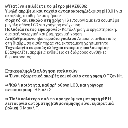
✅
Γιατί να επιλέξετε το μέτρο pH AZ8686;
Υψηλή ακρίβεια και ταχεία ανταπόκριση
Διάκριση pH 0,01 για
ακριβείς, σταθερές μετρήσεις
Φορητό και εύκολο στη χρήση
Η λειτουργία με ένα κουμπί με
μεγάλη οθόνη LCD για γρήγορη ανάγνωση
Πολυδιάστατες εφαρμογές
- Κατάλληλο για εργαστηριακή,
οικιακή, γεωργική και βιομηχανική χρήση
Αναβαθμισμένο ηλεκτρόδιο γυαλιού
∆ιαρκής, ανθεκτικός
στη διάβρωση αισθητήρας για εκτεταμένη χρησιμότητα
Τεχνολογία ευφυούς ελέγχου εναέριας κυκλοφορίας
-
Εξασφαλίζει ακριβείς ενδείξεις σε διάφορες συνθήκες
θερμοκρασίας
Αξιολόγηση πελατών:
Επικεφαλής
⇒
"Είναι εξαιρετικά ακριβές και εύκολο στη χρήση.
Ο Τζον Ντ.
⇒
"Καλή ποιότητα, καθαρή οθόνη LCD, και γρήγορη
ανταπόκριση.
- Η Έμιλι Σ.
⇒
"Πολύ καλύτερο από το προηγούμενο μετρητή pH! Η
λειτουργία αυτόματης βαθμονόμησης είναι εξαιρετικά
βολική.
Ο Μάικλ Τ.