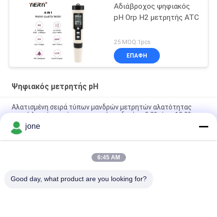
Αδιάβροχος ψηφιακός
pH Orp H2 μετρητής ATC
25 MOQ:1pcs
ΕΠΑΦΉ
Ψηφιακός μετρητής pH
Αλατισμένη σειρά τύπων μανδρών μετρητών αλατότητας
νερού λιμνών ποιότητας νερού ενυδρείων 0,0% έως 10,0%
jone
Υψηλός ακρίβειας μανδρών τύπων μετρητής pH Ortable
ψηφιακός για το νερό, μέγεθος 20*27mm
6:45 AM
Ηλεκτρονικός ψηφιακός μετρητής pH υψηλής ακρίβειας για
το χυμό/το γάλα/το υγρό απορρυπαντικό
Good day, what product are you looking for?
Λαϊκή κατηγορία
Όλα