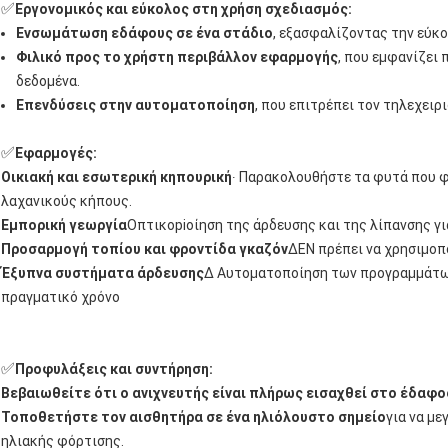
✅
Εργονομικός και εύκολος στη χρήση σχεδιασμός:
Ενσωμάτωση εδάφους σε ένα στάδιο
, εξασφαλίζοντας την εύκ
Φιλικό προς το χρήστη περιβάλλον εφαρμογής
, που εμφανίζει
δεδομένα.
Επενδύσεις στην αυτοματοποίηση
, που επιτρέπει τον τηλεχει
✅
Εφαρμογές:
Οικιακή και εσωτερική κηπουρική
∙ Παρακολουθήστε τα φυτά που φ
λαχανικούς κήπους.
Εμπορική γεωργία
Οπτικοpiοίηση της άρδευσης και της λίπανσης γι
Προσαρμογή τοπίου και φροντίδα γκαζόν
∆ΕΝ πρέπει να χρησιμοπο
Έξυπνα συστήματα άρδευσης
∆ Αυτοματοποίηση των προγραμμάτων
πραγματικό χρόνο
✅
Προφυλάξεις και συντήρηση:
Βεβαιωθείτε ότι ο ανιχνευτής είναι πλήρως εισαχθεί στο έδαφο
Τοποθετήστε τον αισθητήρα σε ένα ηλιόλουστο σημείο
για να μ
ηλιακής φόρτισης.