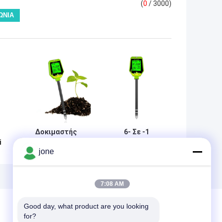
(
0
/ 3000)
Δοκιμαστής
6- Σε -1
i
εδάφους 6 σε 1
δοκιμαστής
jone
0-
Δοκιμαστή
εδάφους
-
εδάφους PH/EC/
εδάφους / EC /
υγρασία/
υγρασία /
φυτικότητα/
γονιμότητα /
7:08 AM
η
φως/
φως /
θερμοκρασία
θερμοκρασία
Good day, what product are you looking 
εδάφους Ph
for?