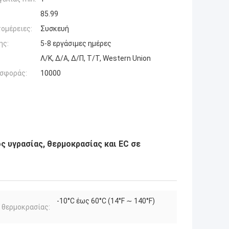
85.99
ομέρειες:
Συσκευή
ης:
5-8 εργάσιμες ημέρες
Λ/Κ, Δ/Α, Δ/Π, Τ/Τ, Western Union
σφοράς:
10000
ς υγρασίας, θερμοκρασίας και EC σε
-10°C έως 60°C (14°F ∼ 140°F)
 θερμοκρασίας: