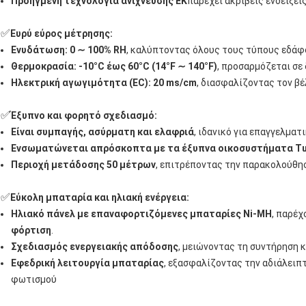
Προηγμένη τεχνολογία ανίχνευσης ΕΚ
παρέχει ακριβείς ενδείξει
✅
Ευρύ εύρος μέτρησης:
Ενυδάτωση: 0 ∼ 100% RH
, καλύπτοντας όλους τους τύπους εδάφο
Θερμοκρασία: -10°C έως 60°C (14°F ∼ 140°F)
, προσαρμόζεται σε
Ηλεκτρική αγωγιμότητα (EC): 20 ms/cm
, διασφαλίζοντας τον β
✅
Έξυπνο και φορητό σχεδιασμό:
Είναι συμπαγής, ασύρματη και ελαφριά
, ιδανικό για επαγγελματ
Ενσωματώνεται απρόσκοπτα με τα έξυπνα οικοσυστήματα Tuya
Περιοχή μετάδοσης 50 μέτρων
, επιτρέποντας την παρακολούθη
✅
Εύκολη μπαταρία και ηλιακή ενέργεια:
Ηλιακό πάνελ με επαναφορτιζόμενες μπαταρίες Ni-MH
, παρέχ
φόρτιση
.
Σχεδιασμός ενεργειακής απόδοσης
, μειώνοντας τη συντήρηση 
Εφεδρική λειτουργία μπαταρίας
, εξασφαλίζοντας την αδιάλειπ
φωτισμού