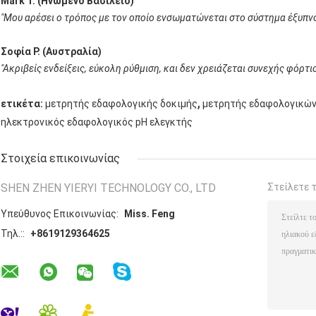
Mark T. (Ηνωμένο Βασίλειο)
"Μου αρέσει ο τρόπος με τον οποίο ενσωματώνεται στο σύστημα έξυπνο
Σοφία Ρ. (Αυστραλία)
"Ακριβείς ενδείξεις, εύκολη ρύθμιση, και δεν χρειάζεται συνεχής φόρτι
,
ετικέτα:
μετρητής εδαφολογικής δοκιμής
μετρητής εδαφολογικών
ηλεκτρονικός εδαφολογικός pH ελεγκτής
Στοιχεία επικοινωνίας
SHEN ZHEN YIERYI TECHNOLOGY CO., LTD
Στείλετε 
Υπεύθυνος Επικοινωνίας:
Miss. Feng
Τηλ.::
+8619129364625