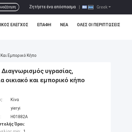
Ζητήστε ένα απόσπασμα
|
Greek
Αναζήτηση
ΙΚΌΣ ΈΛΕΓΧΟΣ
ΕΠΑΦΉ
ΝΈΑ
ΌΛΕΣ ΟΙ ΠΕΡΙΠΤΏΣΕΙΣ
 Και Εμπορικό Κήπο
 ∆ιαγνωρισμός υγρασίας,
ια οικιακό και εμπορικό κήπο
ς:
Κίνα
yieryi
:
Η01882Α
τολής Όροι:
ελίας min:
1