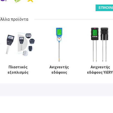
Άλλα προϊόντα
Πλαστικός
Ανιχνευτής
Ανιχνευτής
εξοπλισμός
εδάφους
εδάφους YiERY
δοκιμής
πολλαπλών
6-IN-1 3,5-9pH/
αγροτικού
λειτουργιών 6 σε
99% υγρασία/0
χώματος 2 σε 1
1 εδάφους
3000μs/cm
ελεγκτή
εδάφους για την
Γόνιμη 90°
γονιμότητας με 3
παρακολούθηση
περιστρεφόμεν
ελέγχους
της ανάπτυξης
οθόνη
των φυτών