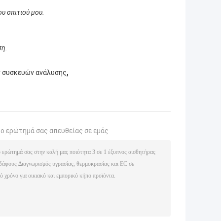
υ σπιτιού μου.
ση.
,
 συσκευών ανάλυσης
το ερώτημά σας απευθείας σε εμάς