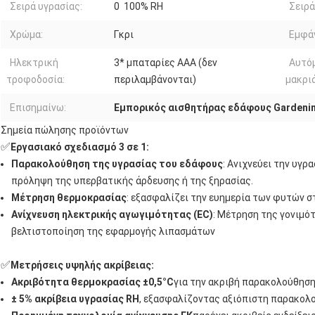
Σειρά υγρασίας:
0 ️ 100% RH
Σειρά
Χρώμα:
Γκρι
Εμφάν
Ηλεκτρική
3* μπαταρίες AAA (δεν
Αυτό
τροφοδοσία:
περιλαμβάνονται)
μακριά
Επισημαίνω:
Εμπορικός αισθητήρας εδάφους Gardeni
Σημεία πώλησης προϊόντων
✅
Εργασιακό σχεδιασμό 3 σε 1:
Παρακολούθηση της υγρασίας του εδάφους
: Ανιχνεύει την υγρ
πρόληψη της υπερβατικής άρδευσης ή της ξηρασίας.
Μέτρηση θερμοκρασίας
: εξασφαλίζει την ευημερία των φυτών στ
Ανίχνευση ηλεκτρικής αγωγιμότητας (EC)
: Μέτρηση της γονιμό
βελτιστοποίηση της εφαρμογής λιπασμάτων
✅
Μετρήσεις υψηλής ακρίβειας:
Ακριβότητα θερμοκρασίας ±0,5°C
για την ακριβή παρακολούθηση
± 5% ακρίβεια υγρασίας RH
, εξασφαλίζοντας αξιόπιστη παρακολ