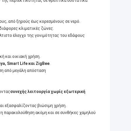
ς της περιεκτικότητας σε θρεπτικά συστατικά
υς, από ξηρούς έως κορεσμένους σε νερό.
 διάφορες κλιματικές ζώνες.
έλτιστο έλεγχο της γονιμότητας του εδάφους
ική και οικιακή χρήση.
, Smart Life και ZigBee
.
ση από μεγάλη απόσταση
οντας
συνεχής λειτουργία χωρίς εξωτερική
και εξασφαλίζοντας βιώσιμη χρήση.
τη παρακολούθηση ακόμη και σε συνθήκες χαμηλού