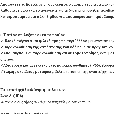
Αποφύγετε να βυθίζετε τη συσκευή σε στάσιμο νερό
πέρα από το 
Καθαρίστε τακτικά το ανιχνευτή
για τη διατήρηση υψηλής ακρίβει
Χρησιμοποιήστε μια πύλη ZigBee για απομακρυσμένη πρόσβαση
✅
Γιατί να επιλέξετε αυτό το προϊόν;
✔
Ηλιακή ενέργεια και φιλικό προς το περιβάλλον
, μειώνοντας τη
✔
Παρακολούθηση της κατάστασης του εδάφους σε πραγματικό
✔
Απομακρυσμένη παρακολούθηση και αυτοματοποίηση
, ενσωμα
σπιτιών.
✔
Αδιάβροχο και ανθεκτικό στις καιρικές συνθήκες (IP66)
, εξασφα
✔
Υψηλής ακρίβειας μετρήσεις
, βελτιστοποίηση της ανάπτυξης τω
Αξιολόγηση πελατών:
Επικεφαλής
Άννα Λ. (ΗΠΑ)
"Αυτός ο αισθητήρας αλλάζει το παιχνίδι για τον κήπο μου!