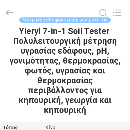
ZHEN
YIERYI
Technology
Co.,
Ltd.
Μετρητής εδαφολογικής γονιμότητας
All
Rights
Yieryi 7-in-1 Soil Tester ️
ΑΡΧΙΚΉ
Reserved.
Πολυλειτουργική μέτρηση
ΣΕΛΊΔΑ
υγρασίας εδάφους, pH,
ΠΡΟΪΌΝΤΑ
γονιμότητας, θερμοκρασίας,
φωτός, υγρασίας και
ΣΧΕΤΙΚΆ
θερμοκρασίας
ΜΕ
περιβάλλοντος για
ΕΜΆΣ
κηπουρική, γεωργία και
κηπουρική
ΓΎΡΟΣ
ΕΡΓΟΣΤΑΣΊΩΝ
Τόπος
Κίνα