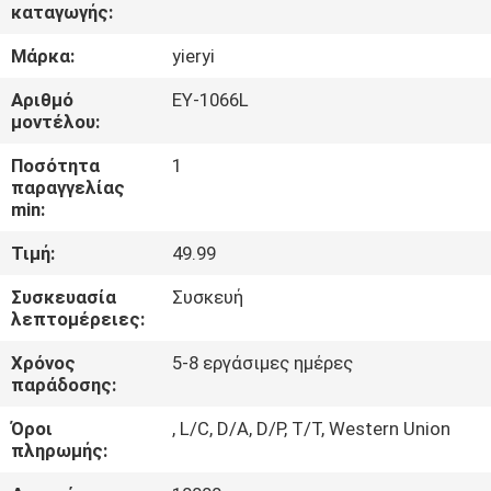
καταγωγής:
ΠΟΙΟΤΙΚΌΣ
Μάρκα:
yieryi
ΈΛΕΓΧΟΣ
Αριθμό
ΕΥ-1066L
μοντέλου:
ΕΠΑΦΉ
Ποσότητα
1
παραγγελίας
min:
ΝΈΑ
Τιμή:
49.99
ΌΛΕΣ
Συσκευασία
Συσκευή
λεπτομέρειες:
ΟΙ
Χρόνος
5-8 εργάσιμες ημέρες
ΠΕΡΙΠΤΏΣΕΙΣ
παράδοσης:
Όροι
, L/C, D/A, D/P, T/T, Western Union
SITEMAP
πληρωμής: