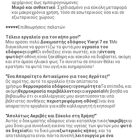
αρχάριους έως εμπειρογνώμονες.
Μικρό και ανθεκτικό
: Σχεδιασμένο για εύκολη μεταφορά
και μακροχρόνια χρήση, τόσο σε εσωτερικούς όσο και σε
εξωτερικούς χώρους.
♥♥♥♥♥Επιθεωρήσεις πελατών:
Τέλειο εργαλείο για τον κήπο μου!"
Μου αρέσει πολύ.
Δοκιμαστής εδάφους Yieryi 7 σε 1
Με
διευκόλυνε να φροντίζω τα φυτά μου.
υγρασία του
εδάφους
και
pH
Οι ενδείξεις είναι σωστές, και η
ένταση
φωτός
Η οθόνη είναι ξεκάθαρη και εύκολο να διαβαστεί, ακόμη
και στο άμεσο ηλιακό φως.Το συνιστώ σε όποιον θέλει να
κρατήσει τα φυτά του υγιή και ευημερούσα.!
"Ένα Απαραίτητο Αντικείμενο για τους Αγρότες!"
Ως αγρότης, αυτό το εργαλείο ήταν απίστευτα
χρήσιμο.
θερμοκρασία εδάφους
να
γονιμότητα
Τα επίπεδα, και
ακόμη
θερμοκρασία περιβάλλοντος
και
υγρασία
Με βοηθά να
βεβαιωθώ ότι οι καλλιέργειες μου αναπτύσσονται υπό
βέλτιστες συνθήκες.
περιστρεφόμενη οθόνη
Είναι ένα
απαραίτητο εργαλείο για κάθε καλλιεργητή ή κηπουρό!
"Απολύτως Ακριβές και Εύκολο στη Χρήση!"
Αυτός ο δοκιμαστής εδάφους είναι καταπληκτικός!
ακριβής
και
μου δίνει μια συνολική εικόνα της υγείας των φυτών μου.
φυτά
σε δοχεία
Και το δικό μου
εξωτερικός κήπος
, και τα
αποτελέσματα είναι πάντα συνεπή.
λειτουργία με ένα