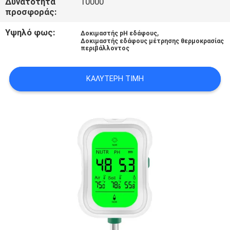
Δυνατότητα
10000
PRIVACY
προσφοράς:
POLICY
Υψηλό φως:
,
Δοκιμαστής pH εδάφους
Δοκιμαστής εδάφους μέτρησης θερμοκρασίας
περιβάλλοντος
ΚΑΛΎΤΕΡΗ ΤΙΜΉ