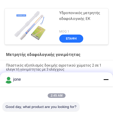
Υδροπονικός μετρητής
εδαφολογικής ΕΚ
MOQ:1
ΕΠΑΦΉ
Μετρητής εδαφολογικής γονιμότητας
Πλαστικός εξοπλισμός δοκιμής αγροτικού χώματος 2 σε 1
ελεγκτή γονιμότητας με 3 ελέγχους
jone
Ανιχνευτής εδάφους πολλαπλών λειτουργιών 6 σε 1
εδάφους εδάφους για την παρακολούθηση της ανάπτυξης
των φυτών
2:45 AM
Ανιχνευτής εδάφους YiERYi 6-IN-1 3,5-9pH/0-99% υγρασία/0-
3000μs/cm Γόνιμη 90° περιστρεφόμενη οθόνη
Good day, what product are you looking for?