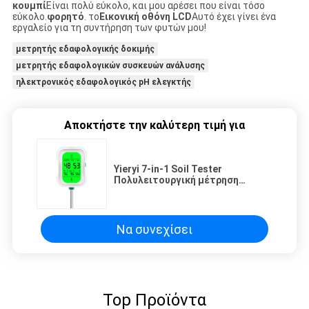
κουμπί
Είναι πολύ εύκολο, και μου αρέσει που είναι τόσο
εύκολο.
φορητό
. το
Εικονική οθόνη LCD
Αυτό έχει γίνει ένα
εργαλείο για τη συντήρηση των φυτών μου!
μετρητής εδαφολογικής δοκιμής
μετρητής εδαφολογικών συσκευών ανάλυσης
ηλεκτρονικός εδαφολογικός pH ελεγκτής
Αποκτήστε την καλύτερη τιμή για
Yieryi 7-in-1 Soil Tester ️
Πολυλειτουργική μέτρηση
υγρασίας εδάφους, pH,
γονιμότητας, θερμοκρασίας,
φωτός, υγρασίας και
θερμοκρασίας περιβάλλοντος
Να συνεχίσει
για κηπουρική, γεωργία και
κηπουρική
Top Προϊόντα