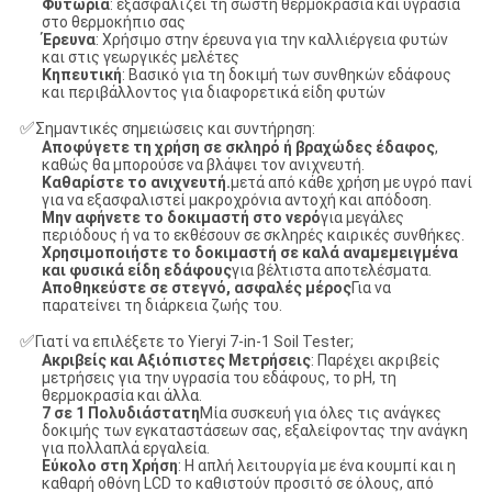
Φυτώρια
: εξασφαλίζει τη σωστή θερμοκρασία και υγρασία
στο θερμοκήπιο σας
Έρευνα
: Χρήσιμο στην έρευνα για την καλλιέργεια φυτών
και στις γεωργικές μελέτες
Κηπευτική
: Βασικό για τη δοκιμή των συνθηκών εδάφους
και περιβάλλοντος για διαφορετικά είδη φυτών
✅
Σημαντικές σημειώσεις και συντήρηση:
Αποφύγετε τη χρήση σε σκληρό ή βραχώδες έδαφος
,
καθώς θα μπορούσε να βλάψει τον ανιχνευτή.
Καθαρίστε το ανιχνευτή.
μετά από κάθε χρήση με υγρό πανί
για να εξασφαλιστεί μακροχρόνια αντοχή και απόδοση.
Μην αφήνετε το δοκιμαστή στο νερό
για μεγάλες
περιόδους ή να το εκθέσουν σε σκληρές καιρικές συνθήκες.
Χρησιμοποιήστε το δοκιμαστή σε καλά αναμεμειγμένα
και φυσικά είδη εδάφους
για βέλτιστα αποτελέσματα.
Αποθηκεύστε σε στεγνό, ασφαλές μέρος
Για να
παρατείνει τη διάρκεια ζωής του.
✅
Γιατί να επιλέξετε το Yieryi 7-in-1 Soil Tester;
Ακριβείς και Αξιόπιστες Μετρήσεις
: Παρέχει ακριβείς
μετρήσεις για την υγρασία του εδάφους, το pH, τη
θερμοκρασία και άλλα.
7 σε 1 Πολυδιάστατη
Μία συσκευή για όλες τις ανάγκες
δοκιμής των εγκαταστάσεων σας, εξαλείφοντας την ανάγκη
για πολλαπλά εργαλεία.
Εύκολο στη Χρήση
: Η απλή λειτουργία με ένα κουμπί και η
καθαρή οθόνη LCD το καθιστούν προσιτό σε όλους, από