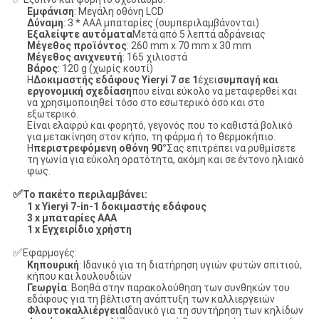
Εμφάνιση
: Μεγάλη οθόνη LCD
Δύναμη
: 3 * ΑΑΑ μπαταρίες (συμπεριλαμβάνονται)
Εξαλείψτε αυτόματα
Μετά από 5 λεπτά αδράνειας
Μέγεθος προϊόντος
: 260 mm x 70 mm x 30 mm
Μέγεθος ανιχνευτή
: 165 χιλιοστά
Βάρος
: 120 g (χωρίς κουτί)
Η
Δοκιμαστής εδάφους Yieryi 7 σε 1
έχει
συμπαγή και
εργονομική σχεδίαση
που είναι εύκολο να μεταφερθεί και
να χρησιμοποιηθεί τόσο στο εσωτερικό όσο και στο
εξωτερικό.
Είναι ελαφρύ και φορητό, γεγονός που το καθιστά βολικό
για μετακίνηση στον κήπο, τη φάρμα ή το θερμοκήπιο.
Η
περιστρεφόμενη οθόνη 90°
Σας επιτρέπει να ρυθμίσετε
τη γωνία για εύκολη ορατότητα, ακόμη και σε έντονο ηλιακό
φως.
✅
Το πακέτο περιλαμβάνει:
1 x Yieryi 7-in-1 δοκιμαστής εδάφους
3 x μπαταρίες AAA
1 x Εγχειρίδιο χρήστη
✅
Εφαρμογές:
Κηπουρική
: Ιδανικό για τη διατήρηση υγιών φυτών σπιτιού,
κήπου και λουλουδιών
Γεωργία
: Βοηθά στην παρακολούθηση των συνθηκών του
εδάφους για τη βέλτιστη ανάπτυξη των καλλιεργειών
Φλουτοκαλλιέργεια
Ιδανικό για τη συντήρηση των κηλίδων