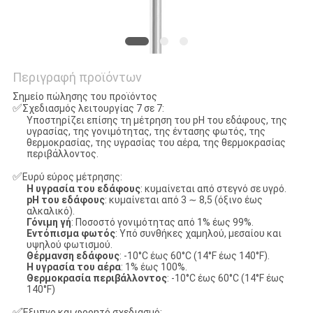
Περιγραφή προϊόντων
Σημείο πώλησης του προϊόντος
✅
Σχεδιασμός λειτουργίας 7 σε 7:
Υποστηρίζει επίσης τη μέτρηση του pH του εδάφους, της
υγρασίας, της γονιμότητας, της έντασης φωτός, της
θερμοκρασίας, της υγρασίας του αέρα, της θερμοκρασίας
περιβάλλοντος.
✅
Ευρύ εύρος μέτρησης:
Η υγρασία του εδάφους
: κυμαίνεται από στεγνό σε υγρό.
pH του εδάφους
: κυμαίνεται από 3 ∼ 8,5 (όξινο έως
αλκαλικό).
Γόνιμη γή
: Ποσοστό γονιμότητας από 1% έως 99%.
Εντόπισμα φωτός
: Υπό συνθήκες χαμηλού, μεσαίου και
υψηλού φωτισμού.
Θέρμανση εδάφους
: -10°C έως 60°C (14°F έως 140°F).
Η υγρασία του αέρα
: 1% έως 100%.
Θερμοκρασία περιβάλλοντος
: -10°C έως 60°C (14°F έως
140°F)
✅
Έξυπνο και φορητό σχεδιασμό: