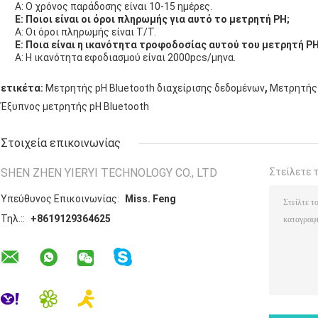
Α: Ο χρόνος παράδοσης είναι 10-15 ημέρες.
Ε: Ποιοι είναι οι όροι πληρωμής για αυτό το μετρητή PH;
Α: Οι όροι πληρωμής είναι T/T.
Ε: Ποια είναι η ικανότητα τροφοδοσίας αυτού του μετρητή PH
Α: Η ικανότητα εφοδιασμού είναι 2000pcs/μηνα.
,
ετικέτα:
Μετρητής pH Bluetooth διαχείρισης δεδομένων
Μετρητής 
Έξυπνος μετρητής pH Bluetooth
Στοιχεία επικοινωνίας
SHEN ZHEN YIERYI TECHNOLOGY CO., LTD
Στείλετε 
Υπεύθυνος Επικοινωνίας:
Miss. Feng
Τηλ.::
+8619129364625