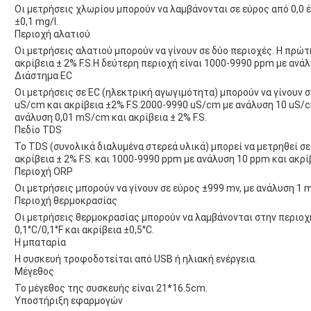
Οι μετρήσεις χλωρίου μπορούν να λαμβάνονται σε εύρος από 0,0 έω
±0,1 mg/l.
Περιοχή αλατιού
Οι μετρήσεις αλατιού μπορούν να γίνουν σε δύο περιοχές. Η πρώτ
ακρίβεια ± 2% F.S.Η δεύτερη περιοχή είναι 1000-9990 ppm με ανάλ
Διάστημα EC
Οι μετρήσεις σε EC (ηλεκτρική αγωγιμότητα) μπορούν να γίνουν σ
uS/cm και ακρίβεια ±2% F.S.2000-9990 uS/cm με ανάλυση 10 uS/cm
ανάλυση 0,01 mS/cm και ακρίβεια ± 2% F.S.
Πεδίο TDS
Το TDS (συνολικά διαλυμένα στερεά υλικά) μπορεί να μετρηθεί σε
ακρίβεια ± 2% F.S. και 1000-9990 ppm με ανάλυση 10 ppm και ακρίβ
Περιοχή ORP
Οι μετρήσεις μπορούν να γίνουν σε εύρος ±999 mv, με ανάλυση 1 m
Περιοχή θερμοκρασίας
Οι μετρήσεις θερμοκρασίας μπορούν να λαμβάνονται στην περιοχή 
0,1°C/0,1°F και ακρίβεια ±0,5°C.
Η μπαταρία
Η συσκευή τροφοδοτείται από USB ή ηλιακή ενέργεια.
Μέγεθος
Το μέγεθος της συσκευής είναι 21*16.5cm.
Υποστήριξη εφαρμογών