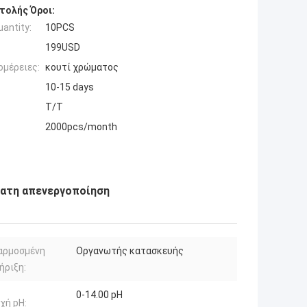
τολής Όροι:
antity:
10PCS
199USD
ομέρειες:
κουτί χρώματος
10-15 days
T/T
2000pcs/month
ματη απενεργοποίηση
αρμοσμένη
Οργανωτής κατασκευής
ήριξη:
0-14.00 pH
χή pH: