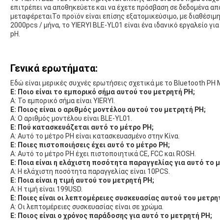
επιτρέπει να αποθηκεύετε και να έχετε πρόσβαση σε δεδομένα απ
μεταφέρεταιΤο προϊόν είναι επίσης εξατομικεύσιμο, με διαθέσι
2000pcs / μήνα, το YIERYI BLE-YL01 είναι ένα ιδανικό εργαλείο γι
pH.
Γενικά ερωτήματα:
Εδώ είναι μερικές συχνές ερωτήσεις σχετικά με το Bluetooth PH 
Ε: Ποιο είναι το εμπορικό σήμα αυτού του μετρητή PH;
Α: Το εμπορικό σήμα είναι YIERYI.
Ε: Ποιος είναι ο αριθμός μοντέλου αυτού του μετρητή PH;
Α: Ο αριθμός μοντέλου είναι BLE-YL01.
Ε: Πού κατασκευάζεται αυτό το μέτρο PH;
Α: Αυτό το μέτρο PH είναι κατασκευασμένο στην Κίνα.
Ε: Ποιες πιστοποιήσεις έχει αυτό το μέτρο PH;
Α: Αυτό το μέτρο PH έχει πιστοποιητικά CE, FCC και ROSH.
Ε: Ποια είναι η ελάχιστη ποσότητα παραγγελίας για αυτό το 
Α: Η ελάχιστη ποσότητα παραγγελίας είναι 10PCS.
Ε: Ποια είναι η τιμή αυτού του μετρητή PH;
Α: Η τιμή είναι 199USD.
Ε: Ποιες είναι οι λεπτομέρειες συσκευασίας αυτού του μετρη
Α: Οι λεπτομέρειες συσκευασίας είναι σε χρώμα.
Ε: Ποιος είναι ο χρόνος παράδοσης για αυτό το μετρητή PH;