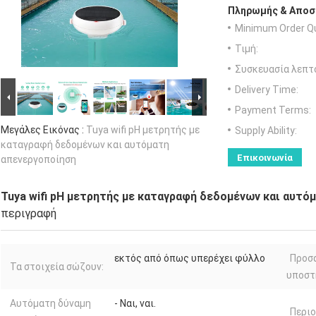
Πληρωμής & Αποσ
Minimum Order Qu
Τιμή:
Συσκευασία λεπτ
Delivery Time:
Payment Terms:
Μεγάλες Εικόνας :
Tuya wifi pH μετρητής με
Supply Ability:
καταγραφή δεδομένων και αυτόματη
Επικοινωνία
απενεργοποίηση
Tuya wifi pH μετρητής με καταγραφή δεδομένων και αυτό
περιγραφή
εκτός από όπως υπερέχει φύλλο
Προσ
Τα στοιχεία σώζουν:
υποστ
Αυτόματη δύναμη
- Ναι, ναι.
Περιο