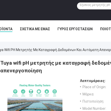
ΟΪΌΝΤΑ
ΣΧΕΤΙΚΆ ΜΕ ΕΜΆΣ
ΓΎΡΟΣ ΕΡΓΟΣΤΑΣΊΩΝ
ΠΟΙΟΤ
ya Wifi PH Μετρητής Με Καταγραφή Δεδομένων Και Αυτόματη Απενε
Tuya wifi pH μετρητής με καταγραφή δεδομ
απενεργοποίηση
Λεπτομέρειες:
Place of Origin:
Μάρκα:
Πιστοποίηση:
Model Number: