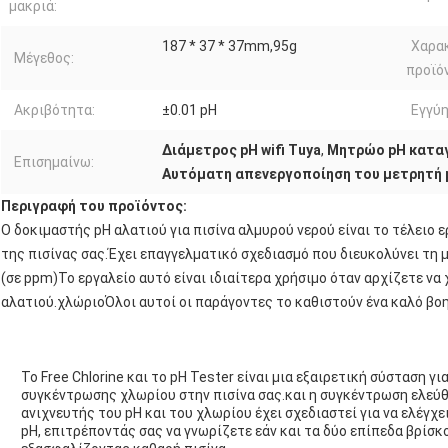
μακριά:
187 * 37 * 37mm,95g
Χαρα
Μέγεθος:
προϊό
Ακριβότητα:
±0.01 pH
Εγγύη
Διάμετρος pH wifi Tuya
,
Μητρώο pH κατα
Επισημαίνω:
Αυτόματη απενεργοποίηση του μετρητή 
Περιγραφή του προϊόντος:
Ο δοκιμαστής pH αλατιού για πισίνα αλμυρού νερού είναι το τέλειο 
της πισίνας σας.Έχει επαγγελματικό σχεδιασμό που διευκολύνει τη
(σε ppm)Το εργαλείο αυτό είναι ιδιαίτερα χρήσιμο όταν αρχίζετε να
αλατιού.χλώριοΌλοι αυτοί οι παράγοντες το καθιστούν ένα καλό βοηθ
Το Free Chlorine και το pH Tester είναι μια εξαιρετική σύσταση γ
συγκέντρωσης χλωρίου στην πισίνα σας.και η συγκέντρωση ελεύθ
ανιχνευτής του pH και του χλωρίου έχει σχεδιαστεί για να ελέγχ
pH, επιτρέποντάς σας να γνωρίζετε εάν και τα δύο επίπεδα βρίσκ