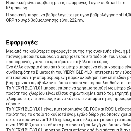
Η συσκευή είναι συμβατή με τις εφαρμογές Tuya και Smart Life.
Κλιμάκωση
Η συσκευή μπορεί να βαθμολογείται με υγρό βαθμολόγησης pH 4,00
ORP το υγρό βαθμολόγησης είναι 222 mv.
Εφαρμογές:
Μια από τις καλύτερες εφαρμογές αυτής της συσκευής είναι η μέ
πισίνες.μπορείτε εύκολα να μετρήσετε το επίπεδο pH του νερού τ
προσαρμογές για να το κρατήσετε στο βέλτιστο εύρος.
Ένα άλλο σενάριο όπου αυτό το μέτρο μπορεί να είναι χρήσιμο είνα
συνδεσιμότητα Bluetooth του YIERYI BLE-YL01 επιτρέπει την εύκ
επιτρέπουν την απομακρυσμένη παρακολούθηση των επιπέδων pHΑ
βιομηχανικά περιβάλλοντα όπου πρέπει να παρακολουθούνται τα
Το YIERYI BLE-YL01 μπορεί επίσης να χρησιμοποιηθεί ως μέτρο 
ποσότητας χλωρίου είναι εξίσου σημαντική.Με αυτό το μετρητή, 
χλωρίου στην πισίνα σας και να κάνετε τις απαραίτητες προσαρμ
εύρους.
Το YIERYI BLE-YL01 είναι πιστοποιημένο CE, FCC και ROSH, εξασ
ποιότητας.το οποίο το καθιστά ένα μεγάλο δώρο για όποιον χρει
αυτό το προϊόν είναι 10-15 ημέρες, και η ελάχιστη ποσότητα παρ
είναι 199USD,που το καθιστά μια προσιτή επιλογή για όποιον θέλε
Το YIERYI BLE-YL01 υποστηρίζεται επίσης από ένα σύστημα διαχε