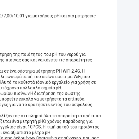
/7,00/10,01 για μετρήσεις pH και για μετρήσεις
τρηση της ποιότητας του pH του νερού για
ης πισίνας σας και να κάνετε τις απαραίτητες
ι σε ένα σύστημα μέτρησης PH WiFi 2.4G. Η
ολη ενσωμάτωσή του σε ένα σύστημα WiFi,που
υτό το καθιστά ιδανικό εργαλείο για χρήση σε
υτόχρονα πολλαπλά σημεία pH.
χλωρίου πισίνων.Η διατήρηση της σωστής
μπορείτε εύκολα να μετρήσετε τα επίπεδα
ογές για να το κρατήσετε εντός του ασφαλούς
φαλίζοντας ότι πληροί όλα τα απαραίτητα πρότυπα
άζεται ένα μετρητή pHΟ χρόνος παράδοσης για
αγγελίας είναι 10PCS. Η τιμή αυτού του προϊόντος
ι ένα αξιόπιστο μέτρο pH.
ίρισης δεδομένων βασισμένο σε σύννεφο, που σας