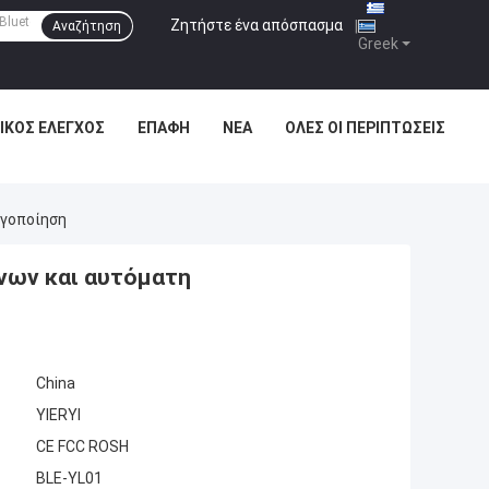
Ζητήστε ένα απόσπασμα
|
Αναζήτηση
Greek
ΙΚΌΣ ΈΛΕΓΧΟΣ
ΕΠΑΦΉ
ΝΈΑ
ΌΛΕΣ ΟΙ ΠΕΡΙΠΤΏΣΕΙΣ
ργοποίηση
ένων και αυτόματη
China
YIERYI
CE FCC ROSH
BLE-YL01