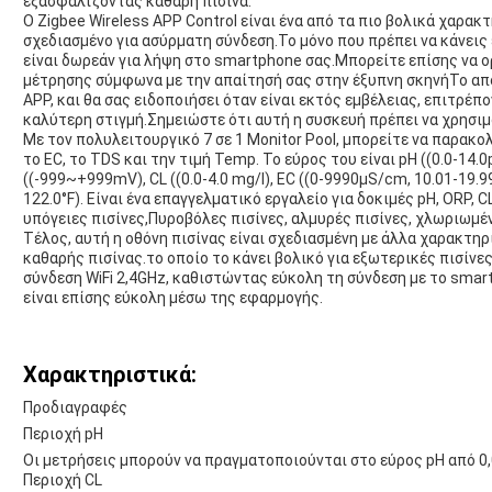
εξασφαλίζοντας καθαρή πισίνα.
Ο Zigbee Wireless APP Control είναι ένα από τα πιο βολικά χαρακ
σχεδιασμένο για ασύρματη σύνδεση.Το μόνο που πρέπει να κάνεις 
είναι δωρεάν για λήψη στο smartphone σας.Μπορείτε επίσης να 
μέτρησης σύμφωνα με την απαίτησή σας στην έξυπνη σκηνήΤο απ
APP, και θα σας ειδοποιήσει όταν είναι εκτός εμβέλειας, επιτρέπ
καλύτερη στιγμή.Σημειώστε ότι αυτή η συσκευή πρέπει να χρησιμο
Με τον πολυλειτουργικό 7 σε 1 Monitor Pool, μπορείτε να παρακολ
το EC, το TDS και την τιμή Temp. Το εύρος του είναι pH ((0.0-14
((-999~+999mV), CL ((0.0-4.0 mg/l), EC ((0-9990μS/cm, 10.01-19
122.0°F). Είναι ένα επαγγελματικό εργαλείο για δοκιμές pH, ORP, C
υπόγειες πισίνες,Πυροβόλες πισίνες, αλμυρές πισίνες, χλωριωμέν
Τέλος, αυτή η οθόνη πισίνας είναι σχεδιασμένη με άλλα χαρακτηρ
καθαρής πισίνας.το οποίο το κάνει βολικό για εξωτερικές πισίνε
σύνδεση WiFi 2,4GHz, καθιστώντας εύκολη τη σύνδεση με το smar
είναι επίσης εύκολη μέσω της εφαρμογής.
Χαρακτηριστικά:
Προδιαγραφές
Περιοχή pH
Οι μετρήσεις μπορούν να πραγματοποιούνται στο εύρος pH από 0,0 
Περιοχή CL