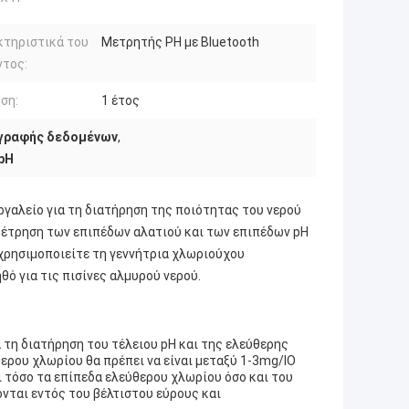
κτηριστικά του
Μετρητής PH με Bluetooth
ντος:
ση:
1 έτος
γραφής δεδομένων
,
pH
εργαλείο για τη διατήρηση της ποιότητας του νερού
 μέτρηση των επιπέδων αλατιού και των επιπέδων pH
 χρησιμοποιείτε τη γεννήτρια χλωριούχου
ό για τις πισίνες αλμυρού νερού.
ια τη διατήρηση του τέλειου pH και της ελεύθερης
ερου χλωρίου θα πρέπει να είναι μεταξύ 1-3mg/lΟ
ει τόσο τα επίπεδα ελεύθερου χλωρίου όσο και του
ονται εντός του βέλτιστου εύρους και