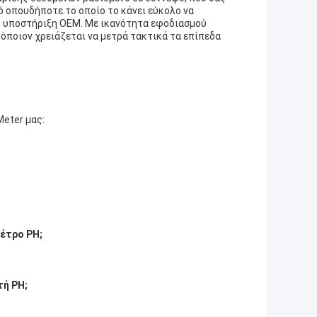
ό οπουδήποτε.το οποίο το κάνει εύκολο να
μη υποστήριξη OEM. Με ικανότητα εφοδιασμού
α όποιον χρειάζεται να μετρά τακτικά τα επίπεδα
Meter μας:
μέτρο PH;
τή PH;