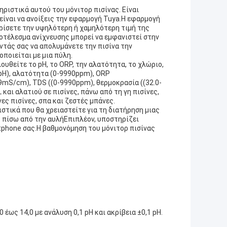
τηριστικά αυτού του μόνιτορ πισίνας. Είναι
είναι να ανοίξεις την εφαρμογή Tuya.Η εφαρμογή
ορίσετε την υψηλότερη ή χαμηλότερη τιμή της
οτέλεσμα ανίχνευσης μπορεί να εμφανιστεί στην
οντάς σας να απολυμάνετε την πισίνα την
ποιείται με μια πύλη.
ουθείτε το pH, το ORP, την αλατότητα, το χλώριο,
.0pH), αλατότητα (0-9990ppm), ORP
.99mS/cm), TDS ((0-9990ppm), θερμοκρασία ((32.0-
L και αλατιού σε πισίνες, πάνω από τη γη πισίνες,
ες πισίνες, σπα και ζεστές μπάνες.
ιστικά που θα χρειαστείτε για τη διατήρηση μιας
ς πίσω από την αυλήΕπιπλέον, υποστηρίζει
tphone σας.Η βαθμονόμηση του μόνιτορ πισίνας
έως 14,0 με ανάλυση 0,1 pH και ακρίβεια ±0,1 pH.