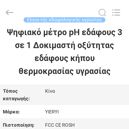
SHEN
ZHEN
YIERYI
Technology
Ελεγκτής εδαφολογικής υγρασίας
Co.,
Ltd.
Ψηφιακό μέτρο pH εδάφους 3
ΑΡΧΙΚΉ
All
Rights
σε 1 Δοκιμαστή οξύτητας
ΣΕΛΊΔΑ
Reserved.
εδάφους κήπου
ΠΡΟΪΌΝΤΑ
θερμοκρασίας υγρασίας
ΣΧΕΤΙΚΆ
Τόπος
Κίνα
καταγωγής:
ΜΕ
Μάρκα:
YIERYI
ΕΜΆΣ
Πιστοποίηση:
FCC CE ROSH