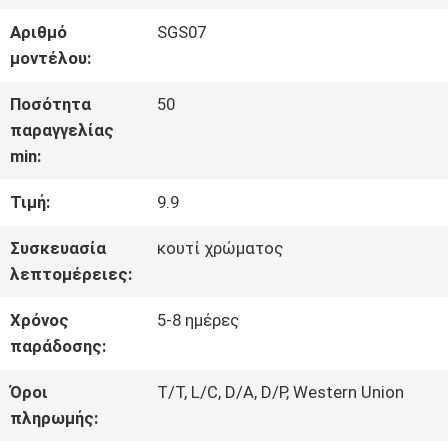
ΓΎΡΟΣ
Αριθμό
SGS07
μοντέλου:
ΕΡΓΟΣΤΑΣΊΩΝ
Ποσότητα
50
παραγγελίας
ΠΟΙΟΤΙΚΌΣ
min:
ΈΛΕΓΧΟΣ
Τιμή:
9.9
Συσκευασία
κουτί χρώματος
ΕΠΑΦΉ
λεπτομέρειες:
Χρόνος
5-8 ημέρες
ΝΈΑ
παράδοσης:
Όροι
T/T, L/C, D/A, D/P, Western Union
ΌΛΕΣ
πληρωμής: