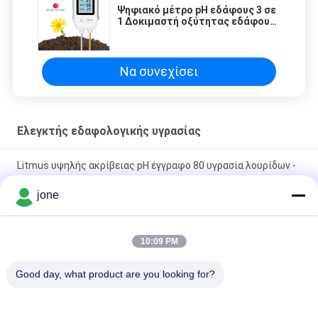
Ψηφιακό μέτρο pH εδάφους 3 σε
1 Δοκιμαστή οξύτητας εδάφους
κήπου θερμοκρασίας υγρασίας
Να συνεχίσει
Ελεγκτής εδαφολογικής υγρασίας
Litmus υψηλής ακρίβειας pH έγγραφο 80 υγρασία λουρίδων -
CE απόδειξης εγκεκριμένο
jone
ZigBee 3 σε 1 έξυπνος αισθητήρας εδάφους για θερμοκρασία
υγρασία ανιχνευτής φωτός με έλεγχο Tuya APP
10:09 PM
HZX200 Διαδικτυακό μέτρο υγρασίας ρυζιού σε γραμμή
Good day, what product are you looking for?
Δοκιμή MD-2G Ψηφιακό για σκόνη ξύλου Στάσιμος καλαμπόκι