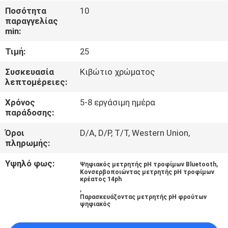
Ποσότητα
10
παραγγελίας
ΠΟΙΟΤΙΚΌΣ
min:
ΈΛΕΓΧΟΣ
Τιμή:
25
ΕΠΑΦΉ
Συσκευασία
Κιβώτιο χρώματος
λεπτομέρειες:
Χρόνος
5-8 εργάσιμη ημέρα
ΝΈΑ
παράδοσης:
Όροι
D/A, D/P, T/T, Western Union,
ΌΛΕΣ
πληρωμής:
ΟΙ
Υψηλό φως:
,
Ψηφιακός μετρητής pH τροφίμων Bluetooth
ΠΕΡΙΠΤΏΣΕΙΣ
Κονσερβοποιώντας μετρητής pH τροφίμων
κρέατος 14ph
,
Παρασκευάζοντας μετρητής pH φρούτων
SITEMAP
ψηφιακός