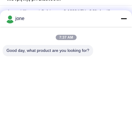
Φορητό Ψηφιακό Θολόμετρο 0-1000 NTU ±0.8% Ακρίβεια
jone
Portable Digital Turbidity Meter 0-1000 NTU Automatic
Calibration
7:37 AM
Μετρητής PH Bluetooth για υδατοκαλλιέργεια με δοκιμή
νιτρικού αμμωνίου DO
Good day, what product are you looking for?
Λαϊκή κατηγορία
Όλα
Μετρητής PH 
Μετρητής 
Bluetooth
Εδαφολογικής 
Γονιμότητας
Μετρητής 
Ψηφιακός 
Ποιότητας Νερού
Μετρητής PH
Ελεγκτής 
Χέρι - Κρατημένο 
Εδαφολογικής 
Refractometer
Υγρασίας
Μετρητής Νερού 
Φορητός Μετρητής 