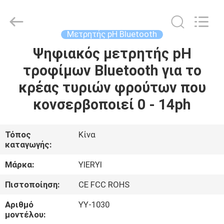
ZHEN
YIERYI
Technology
Co.,
Ltd.
Μετρητής pH Bluetooth
All
Rights
Ψηφιακός μετρητής pH
ΑΡΧΙΚΉ
Reserved.
τροφίμων Bluetooth για το
ΣΕΛΊΔΑ
κρέας τυριών φρούτων που
ΠΡΟΪΌΝΤΑ
κονσερβοποιεί 0 - 14ph
ΣΧΕΤΙΚΆ
Τόπος
Κίνα
καταγωγής:
ΜΕ
ΕΜΆΣ
Μάρκα:
YIERYI
Πιστοποίηση:
CE FCC ROHS
ΓΎΡΟΣ
Αριθμό
YY-1030
ΕΡΓΟΣΤΑΣΊΩΝ
μοντέλου: