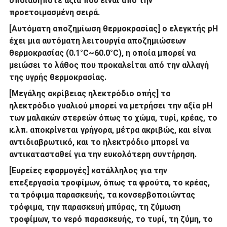
οποιαδήποτε αξία που είναι από την
προετοιμασμένη σειρά.
[Αυτόματη αποζημίωση θερμοκρασίας] ο ελεγκτής pH
έχει μια αυτόματη λειτουργία αποζημιώσεων
θερμοκρασίας (0.1°C~60.0°C), η οποία μπορεί να
μειώσει το λάθος που προκαλείται από την αλλαγή
της υγρής θερμοκρασίας.
[Μεγάλης ακρίβειας ηλεκτρόδιο οπής] το
ηλεκτρόδιο γυαλιού μπορεί να μετρήσει την αξία pH
των μαλακών στερεών όπως το χώμα, τυρί, κρέας, το
κ.λπ. αποκρίνεται γρήγορα, μέτρα ακριβώς, και είναι
αντιδιαβρωτικό, και το ηλεκτρόδιο μπορεί να
αντικατασταθεί για την ευκολότερη συντήρηση.
[Ευρείες εφαρμογές] κατάλληλος για την
επεξεργασία τροφίμων, όπως τα φρούτα, το κρέας,
τα τρόφιμα παρασκευής, τα κονσερβοποιώντας
τρόφιμα, την παρασκευή μπύρας, τη ζύμωση
τροφίμων, το νερό παρασκευής, το τυρί, τη ζύμη, το