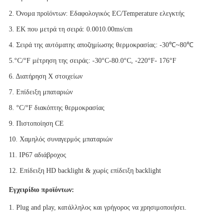
2. Όνομα προϊόντων: Εδαφολογικός EC/Temperature ελεγκτής
3. ΕΚ που μετρά τη σειρά: 0.0010.00ms/cm
4. Σειρά της αυτόματης αποζημίωσης θερμοκρασίας: -30℃~80℃
5.°C/°F μέτρηση της σειράς: -30°C-80.0°C, -220°F- 176°F
6. Διατήρηση Χ στοιχείων
7. Επίδειξη μπαταριών
8. °C/°F διακόπτης θερμοκρασίας
9. Πιστοποίηση CE
10. Χαμηλός συναγερμός μπαταριών
11. IP67 αδιάβροχος
12. Επίδειξη HD backlight & χωρίς επίδειξη backlight
Εγχειρίδιο προϊόντων:
1. Plug and play, κατάλληλος και γρήγορος να χρησιμοποιήσει.