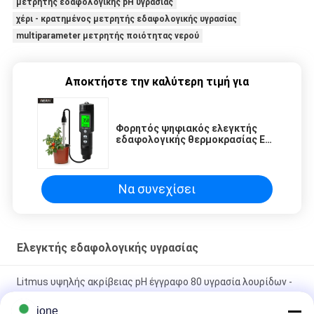
μετρητής εδαφολογικής pH υγρασίας
χέρι - κρατημένος μετρητής εδαφολογικής υγρασίας
multiparameter μετρητής ποιότητας νερού
Αποκτήστε την καλύτερη τιμή για
Φορητός ψηφιακός ελεγκτής
εδαφολογικής θερμοκρασίας ΕΚ
για την αγροτική μέτρηση
Να συνεχίσει
Ελεγκτής εδαφολογικής υγρασίας
Litmus υψηλής ακρίβειας pH έγγραφο 80 υγρασία λουρίδων -
CE απόδειξης εγκεκριμένο
jone