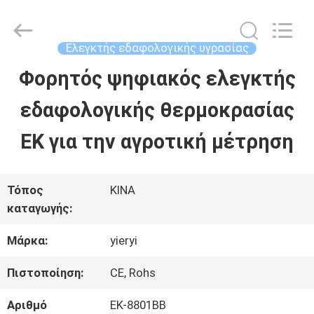
SHEN
ZHEN
YIERYI
Technology
Ελεγκτής εδαφολογικής υγρασίας
Co.,
Ltd.
Φορητός ψηφιακός ελεγκτής
ΑΡΧΙΚΉ
All
Rights
εδαφολογικής θερμοκρασίας
ΣΕΛΊΔΑ
Reserved.
ΕΚ για την αγροτική μέτρηση
ΠΡΟΪΌΝΤΑ
Τόπος
ΚΙΝΑ
καταγωγής:
ΣΧΕΤΙΚΆ
Μάρκα:
yieryi
ΜΕ
ΕΜΆΣ
Πιστοποίηση:
CE, Rohs
Αριθμό
ΕΚ-8801BB