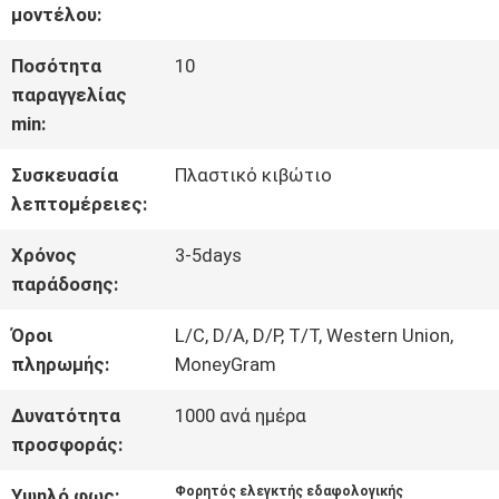
μοντέλου:
ΓΎΡΟΣ
Ποσότητα
10
ΕΡΓΟΣΤΑΣΊΩΝ
παραγγελίας
min:
ΠΟΙΟΤΙΚΌΣ
Συσκευασία
Πλαστικό κιβώτιο
ΈΛΕΓΧΟΣ
λεπτομέρειες:
Χρόνος
3-5days
παράδοσης:
ΕΠΑΦΉ
Όροι
L/C, D/A, D/P, T/T, Western Union,
πληρωμής:
MoneyGram
ΝΈΑ
Δυνατότητα
1000 ανά ημέρα
προσφοράς:
ΌΛΕΣ
Φορητός ελεγκτής εδαφολογικής
Υψηλό φως: