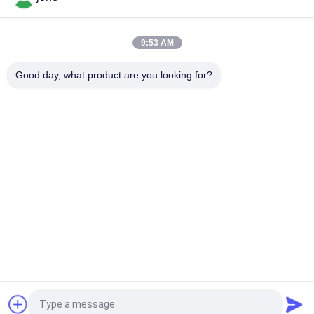
ZigBee 3 σε 1 έξυπνος αισθητήρας εδάφους για θερμοκρασία
υγρασία ανιχνευτής φωτός με έλεγχο Tuya APP
9:53 AM
HZX200 Διαδικτυακό μέτρο υγρασίας ρυζιού σε γραμμή
Good day, what product are you looking for?
Δοκιμή MD-2G Ψηφιακό για σκόνη ξύλου Στάσιμος καλαμπόκι
Λαϊκή κατηγορία
Όλα
Μετρητής PH 
Μετρητής 
Bluetooth
Εδαφολογικής 
Γονιμότητας
Μετρητής 
Ψηφιακός 
Ποιότητας Νερού
Μετρητής PH
Ελεγκτής 
Χέρι - Κρατημένο 
Εδαφολογικής 
Refractometer
Υγρασίας
Μετρητής Νερού 
Φορητός Μετρητής 
Αίτηση κράτησης