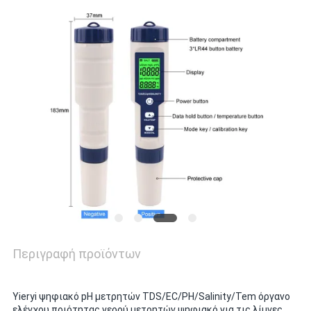
PRIVACY
POLICY
Περιγραφή προϊόντων
Yieryi ψηφιακό pH μετρητών TDS/EC/PH/Salinity/Tem όργανο
ελέγχου ποιότητας νερού μετρητών ψηφιακό για τις λίμνες,