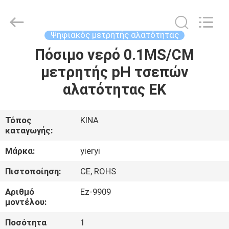
ZHEN
YIERYI
Technology
Co.,
Ltd.
Ψηφιακός μετρητής αλατότητας
All
Rights
Πόσιμο νερό 0.1MS/CM
ΑΡΧΙΚΉ
Reserved.
μετρητής pH τσεπών
ΣΕΛΊΔΑ
αλατότητας ΕΚ
ΠΡΟΪΌΝΤΑ
Τόπος
ΚΙΝΑ
καταγωγής:
ΣΧΕΤΙΚΆ
ΜΕ
Μάρκα:
yieryi
ΕΜΆΣ
Πιστοποίηση:
CE, ROHS
Αριθμό
Ez-9909
ΓΎΡΟΣ
μοντέλου:
ΕΡΓΟΣΤΑΣΊΩΝ
Ποσότητα
1