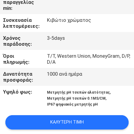
παραγγελίας
min:
ΠΟΙΟΤΙΚΌΣ
Συσκευασία
Κιβώτιο χρώματος
ΈΛΕΓΧΟΣ
λεπτομέρειες:
Χρόνος
3-5days
ΕΠΑΦΉ
παράδοσης:
Όροι
T/T, Western Union, MoneyGram, D/P,
ΝΈΑ
πληρωμής:
D/A
Δυνατότητα
1000 ανά ημέρα
προσφοράς:
ΌΛΕΣ
ΟΙ
Υψηλό φως:
,
Μετρητής pH τσεπών αλατότητας
,
Μετρητής pH τσεπών 0.1MS/CM
ΠΕΡΙΠΤΏΣΕΙΣ
IP67 ψηφιακός μετρητής pH
SITEMAP
ΚΑΛΎΤΕΡΗ ΤΙΜΉ