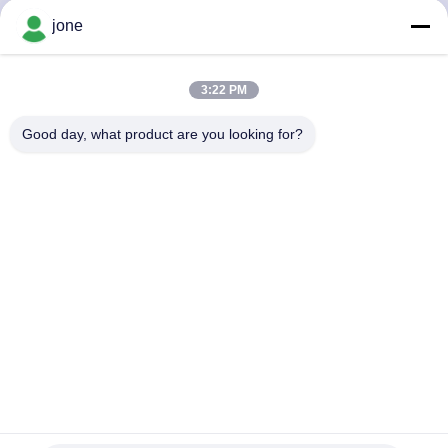
jone
ΠΟΙΟΤΙΚΌΣ
ΈΛΕΓΧΟΣ
3:22 PM
Good day, what product are you looking for?
ΕΠΑΦΉ
ΝΈΑ
ΌΛΕΣ
ΟΙ
ΠΕΡΙΠΤΏΣΕΙΣ
SITEMAP
Επαγγελματική συσκευή δοκιμής εδάφους - Ακριβής
ανίχνευση pH και υγρασίας για φυτά