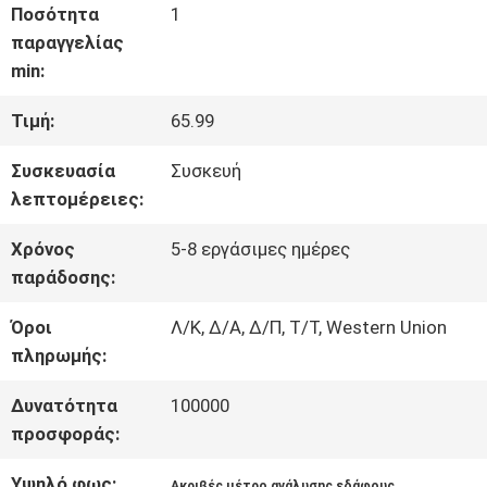
Ποσότητα
1
ΓΎΡΟΣ
παραγγελίας
ΕΡΓΟΣΤΑΣΊΩΝ
min:
Τιμή:
65.99
ΠΟΙΟΤΙΚΌΣ
Συσκευασία
Συσκευή
ΈΛΕΓΧΟΣ
λεπτομέρειες:
Χρόνος
5-8 εργάσιμες ημέρες
παράδοσης:
ΕΠΑΦΉ
Όροι
Λ/Κ, Δ/Α, Δ/Π, Τ/Τ, Western Union
πληρωμής:
ΝΈΑ
Δυνατότητα
100000
προσφοράς:
ΌΛΕΣ
Υψηλό φως:
,
Ακριβές μέτρο ανάλυσης εδάφους