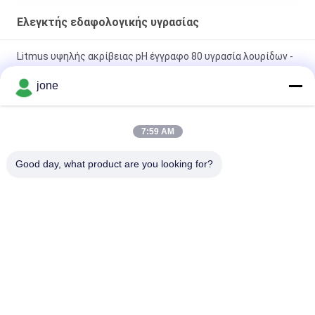
Ελεγκτής εδαφολογικής υγρασίας
Litmus υψηλής ακρίβειας pH έγγραφο 80 υγρασία λουρίδων -
CE απόδειξης εγκεκριμένο
jone
ZigBee 3 σε 1 έξυπνος αισθητήρας εδάφους για θερμοκρασία
υγρασία ανιχνευτής φωτός με έλεγχο Tuya APP
7:59 AM
HZX200 Διαδικτυακό μέτρο υγρασίας ρυζιού σε γραμμή
Good day, what product are you looking for?
Δοκιμή MD-2G Ψηφιακό για σκόνη ξύλου Στάσιμος καλαμπόκι
Λαϊκή κατηγορία
Όλα
Μετρητής PH 
Μετρητής 
Bluetooth
Εδαφολογικής 
Γονιμότητας
Μετρητής 
Ψηφιακός 