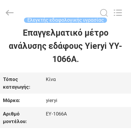
SHEN
ZHEN
YIERYI
Technology
Ελεγκτής εδαφολογικής υγρασίας
Co.,
Ltd.
Επαγγελματικό μέτρο
ΑΡΧΙΚΉ
All
Rights
ανάλυσης εδάφους Yieryi YY-
ΣΕΛΊΔΑ
Reserved.
1066A.
ΠΡΟΪΌΝΤΑ
Τόπος
Κίνα
καταγωγής:
ΣΧΕΤΙΚΆ
Μάρκα:
yieryi
ΜΕ
ΕΜΆΣ
Αριθμό
ΕΥ-1066Α
μοντέλου: