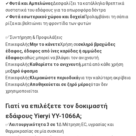
✔
Φυτά και Αμπελώνες
∆εσφαλίζει τα κατάλληλα θρεπτικά
συστατικά του εδάφους για τα οπωροφόρα δέντρα
✔
Φυτά εσωτερικού χώρου και δοχεία
Προλαμβάνει τη σάπια
ρίζα και βελτιώνει τη φροντίδα των φυτών
✅
Συντήρηση & Προφυλάξεις
Επικεφαλής
Μην το κάνετε
Χρήση σε
σκληρό βραχώδες
έδαφος, έδαφος από ίνες καρύδας ή αμμώδες
έδαφος
καθώς μπορεί να βλάψει τον ανιχνευτή.
Επικεφαλής
Καθαρίστε το ανιχνευτή.
μετά από κάθε χρήση
με
ξηρό ύφασμα
Επικεφαλής
Κλιμακώστε περιοδικά
για την καλύτερη ακρίβεια
Επικεφαλής
Αποθηκεύεται σε ξηρό μέρος
όταν δεν
χρησιμοποιείται
Γιατί να επιλέξετε τον δοκιμαστή
εδάφους Yieryi YY-1066A;
✅
Λειτουργικότητα 3 σε 1
∆ Μέτρηση EC, υγρασίας και
θερμοκρασίας σε μία συσκευή