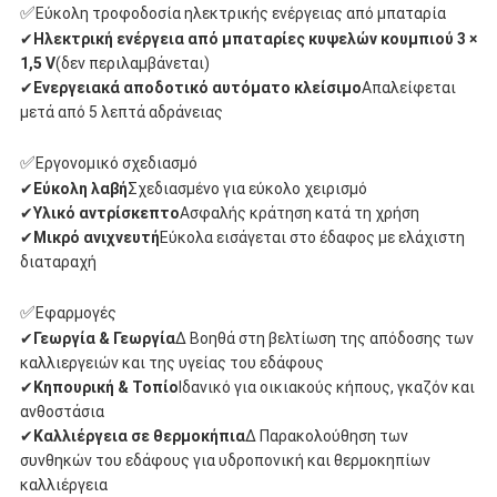
✅
Εύκολη τροφοδοσία ηλεκτρικής ενέργειας από μπαταρία
✔
Ηλεκτρική ενέργεια από μπαταρίες κυψελών κουμπιού 3 ×
1,5 V
(δεν περιλαμβάνεται)
✔
Ενεργειακά αποδοτικό αυτόματο κλείσιμο
Απαλείφεται
μετά από 5 λεπτά αδράνειας
✅
Εργονομικό σχεδιασμό
✔
Εύκολη λαβή
Σχεδιασμένο για εύκολο χειρισμό
✔
Υλικό αντρίσκεπτο
Ασφαλής κράτηση κατά τη χρήση
✔
Μικρό ανιχνευτή
Εύκολα εισάγεται στο έδαφος με ελάχιστη
διαταραχή
✅
Εφαρμογές
✔
Γεωργία & Γεωργία
∆ Βοηθά στη βελτίωση της απόδοσης των
καλλιεργειών και της υγείας του εδάφους
✔
Κηπουρική & Τοπίο
Ιδανικό για οικιακούς κήπους, γκαζόν και
ανθοστάσια
✔
Καλλιέργεια σε θερμοκήπια
∆ Παρακολούθηση των
συνθηκών του εδάφους για υδροπονική και θερμοκηπίων
καλλιέργεια