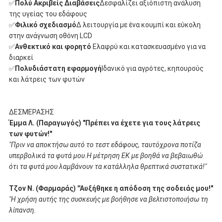
✅
Πολύ Ακριβείς Διαβάσεις
∆εσφαλίζει αξιόπιστη ανάλυση
της υγείας του εδάφους
✅
Φιλικό σχεδιασμό
∆ λειτουργία με ένα κουμπί και εύκολη
στην ανάγνωση οθόνη LCD
✅
Ανθεκτικό και φορητό
️ Ελαφρύ και κατασκευασμένο για να
διαρκεί
✅
Πολυδιάστατη εφαρμογή
Ιδανικό για αγρότες, κηπουρούς
και λάτρεις των φυτών
∆ΕΣΜΕΡΑΣΗΣ
Έμμα Λ. (Παραγωγός) "Πρέπει να έχετε για τους λάτρεις
των φυτών!"
"Πριν να αποκτήσω αυτό το τεστ εδάφους, ταυτόχρονα ποτίζα
υπερβολικά τα φυτά μου.Η μέτρηση ΕΚ με βοηθά να βεβαιωθώ
ότι τα φυτά μου λαμβάνουν τα κατάλληλα θρεπτικά συστατικά!"
Τζον Ν. (Φαρμαράς) ′′Αυξήθηκε η απόδοση της σοδειάς μου!"
"Η χρήση αυτής της συσκευής με βοήθησε να βελτιστοποιήσω τη
λίπανση.