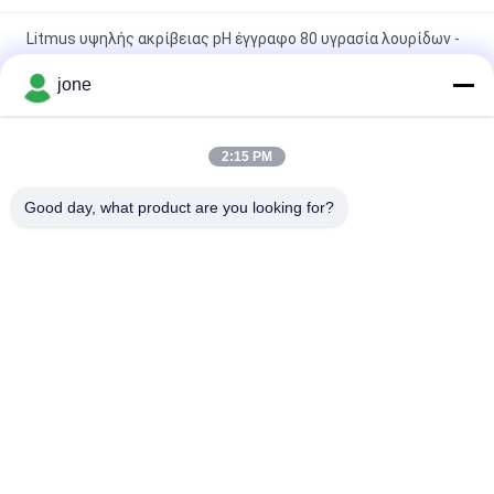
Litmus υψηλής ακρίβειας pH έγγραφο 80 υγρασία λουρίδων -
CE απόδειξης εγκεκριμένο
jone
ZigBee 3 σε 1 έξυπνος αισθητήρας εδάφους για θερμοκρασία
υγρασία ανιχνευτής φωτός με έλεγχο Tuya APP
2:15 PM
HZX200 Διαδικτυακό μέτρο υγρασίας ρυζιού σε γραμμή
Good day, what product are you looking for?
Δοκιμή MD-2G Ψηφιακό για σκόνη ξύλου Στάσιμος καλαμπόκι
Λαϊκή κατηγορία
Όλα
Μετρητής PH 
Μετρητής 
Bluetooth
Εδαφολογικής 
Γονιμότητας
Μετρητής 
Ψηφιακός 
Ποιότητας Νερού
Μετρητής PH