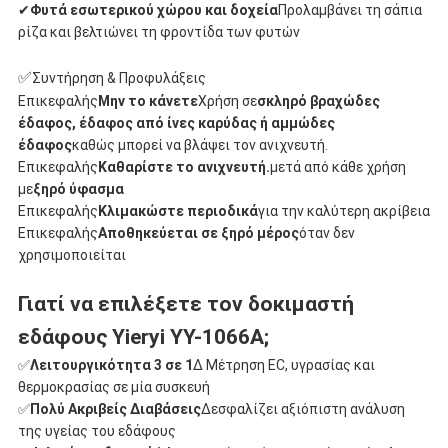
✔
Φυτά εσωτερικού χώρου και δοχεία
Προλαμβάνει τη σάπια
ρίζα και βελτιώνει τη φροντίδα των φυτών
✅
Συντήρηση & Προφυλάξεις
Επικεφαλής
Μην το κάνετε
Χρήση σε
σκληρό βραχώδες
έδαφος, έδαφος από ίνες καρύδας ή αμμώδες
έδαφος
καθώς μπορεί να βλάψει τον ανιχνευτή.
Επικεφαλής
Καθαρίστε το ανιχνευτή.
μετά από κάθε χρήση
με
ξηρό ύφασμα
Επικεφαλής
Κλιμακώστε περιοδικά
για την καλύτερη ακρίβεια
Επικεφαλής
Αποθηκεύεται σε ξηρό μέρος
όταν δεν
χρησιμοποιείται
Γιατί να επιλέξετε τον δοκιμαστή
εδάφους Yieryi YY-1066A;
✅
Λειτουργικότητα 3 σε 1
∆ Μέτρηση EC, υγρασίας και
θερμοκρασίας σε μία συσκευή
✅
Πολύ Ακριβείς Διαβάσεις
∆εσφαλίζει αξιόπιστη ανάλυση
της υγείας του εδάφους