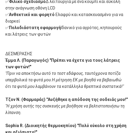
✅
Φιλικό σχεδιασμό
∆ λειτουργία με ένα κουμπί και εύκολη
στην ανάγνωση οθόνη LCD
✅
Ανθεκτικό και φορητό
️ Ελαφρύ και κατασκευασμένο για να
διαρκεί
✅
Πολυδιάστατη εφαρμογή
Ιδανικό για αγρότες, κηπουρούς
και λάτρεις των φυτών
∆ΕΣΜΕΡΑΣΗΣ
Έμμα Λ. (Παραγωγός) "Πρέπει να έχετε για τους λάτρεις
των φυτών!"
"Πριν να αποκτήσω αυτό το τεστ εδάφους, ταυτόχρονα ποτίζα
υπερβολικά τα φυτά μου.Η μέτρηση ΕΚ με βοηθά να βεβαιωθώ
ότι τα φυτά μου λαμβάνουν τα κατάλληλα θρεπτικά συστατικά!"
Τζον Ν. (Φαρμαράς) ′′Αυξήθηκε η απόδοση της σοδειάς μου!"
"Η χρήση αυτής της συσκευής με βοήθησε να βελτιστοποιήσω τη
λίπανση.
Sophia R. (Διοικητής θερμοκηπίου) "Πολύ εύκολο στη χρήση
και αξιόπιστο!"