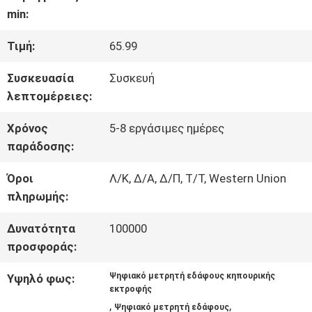
ΓΎΡΟΣ
min:
ΕΡΓΟΣΤΑΣΊΩΝ
Τιμή:
65.99
Συσκευασία
Συσκευή
ΠΟΙΟΤΙΚΌΣ
λεπτομέρειες:
ΈΛΕΓΧΟΣ
Χρόνος
5-8 εργάσιμες ημέρες
παράδοσης:
ΕΠΑΦΉ
Όροι
Λ/Κ, Δ/Α, Δ/Π, Τ/Τ, Western Union
πληρωμής:
Δυνατότητα
100000
ΝΈΑ
προσφοράς:
Ψηφιακό μετρητή εδάφους κηπουρικής
Υψηλό φως:
ΌΛΕΣ
εκτροφής
,
,
Ψηφιακό μετρητή εδάφους