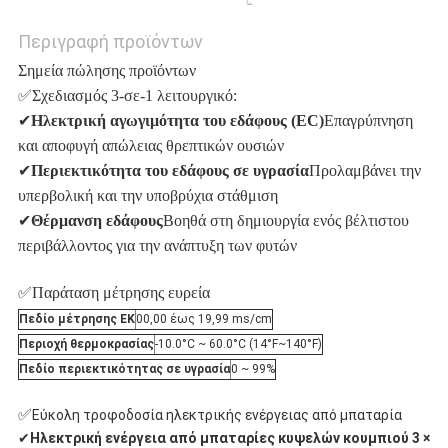
Περιγραφή προϊόντων
Σημεία πώλησης προϊόντων
✅Σχεδιασμός 3-σε-1 λειτουργικό:
✔
Ηλεκτρική αγωγιμότητα του εδάφους (EC)
Επαγρύπνηση
και αποφυγή απώλειας θρεπτικών ουσιών
✔
Περιεκτικότητα του εδάφους σε υγρασία
Προλαμβάνει την
υπερβολική και την υποβρύχια στάθμιση
✔
Θέρμανση εδάφους
Βοηθά στη δημιουργία ενός βέλτιστου
περιβάλλοντος για την ανάπτυξη των φυτών
✅Παράταση μέτρησης ευρεία
Πεδίο μέτρησης ΕΚ
00,00 έως 19,99 ms/cm
Περιοχή θερμοκρασίας
-10.0°C ~ 60.0°C (14°F~140°F)
Πεδίο περιεκτικότητας σε υγρασία
0 ~ 99%
✅
Εύκολη τροφοδοσία ηλεκτρικής ενέργειας από μπαταρία
✔
Ηλεκτρική ενέργεια από μπαταρίες κυψελών κουμπιού 3 ×