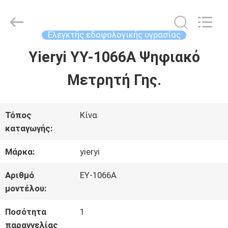
SHEN
ZHEN
YIERYI
Technology
Ελεγκτής εδαφολογικής υγρασίας
Co.,
Ltd.
Yieryi YY-1066A Ψηφιακό
ΑΡΧΙΚΉ
All
Rights
Μετρητή Γης.
ΣΕΛΊΔΑ
Reserved.
ΠΡΟΪΌΝΤΑ
Τόπος
Κίνα
καταγωγής:
Μάρκα:
yieryi
ΣΧΕΤΙΚΆ
ΜΕ
Αριθμό
ΕΥ-1066Α
μοντέλου:
ΕΜΆΣ
Ποσότητα
1
παραγγελίας