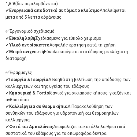
1,5 V
(δεν περιλαμβάνεται)
✔
Ενεργειακά αποδοτικό αυτόματο κλείσιμο
Απαλείφεται
μετά από 5 λεπτά αδράνειας
✅
Εργονομικό σχεδιασμό
✔
Εύκολη λαβή
Σχεδιασμένο για εύκολο χειρισμό
✔
Υλικό αντρίσκεπτο
Ασφαλής κράτηση κατά τη χρήση
✔
Μικρό ανιχνευτή
Εύκολα εισάγεται στο έδαφος με ελάχιστη
διαταραχή
✅
Εφαρμογές
✔
Γεωργία & Γεωργία
∆ Βοηθά στη βελτίωση της απόδοσης των
καλλιεργειών και της υγείας του εδάφους
✔
Κηπουρική & Τοπίο
Ιδανικό για οικιακούς κήπους, γκαζόν και
ανθοστάσια
✔
Καλλιέργεια σε θερμοκήπια
∆ Παρακολούθηση των
συνθηκών του εδάφους για υδροπονική και θερμοκηπίων
καλλιέργεια
✔
Φυτά και Αμπελώνες
∆εσφαλίζει τα κατάλληλα θρεπτικά
συστατικά του εδάφους για τα οπωροφόρα δέντρα